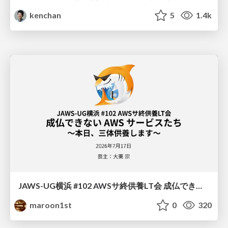
kenchan
5
1.4k
JAWS-UG横浜 #102 AWSサ終供養LT会 成仏できない AWS サービスたち 〜本日、三体供養します〜
maroon1st
0
320