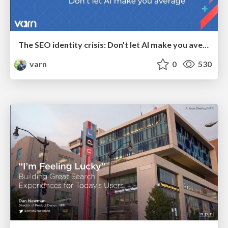
The SEO identity crisis: Don't let AI make you average
varn
0
530