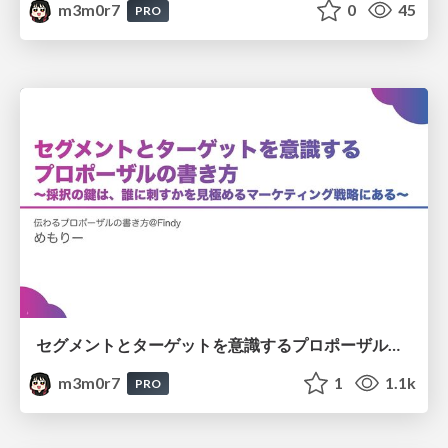
m3m0r7
0
45
PRO
セグメントとターゲットを意識するプロポーザルの書き方 〜採択の鍵は、誰に刺すかを見極めるマーケティング戦略にある〜
m3m0r7
1
1.1k
PRO