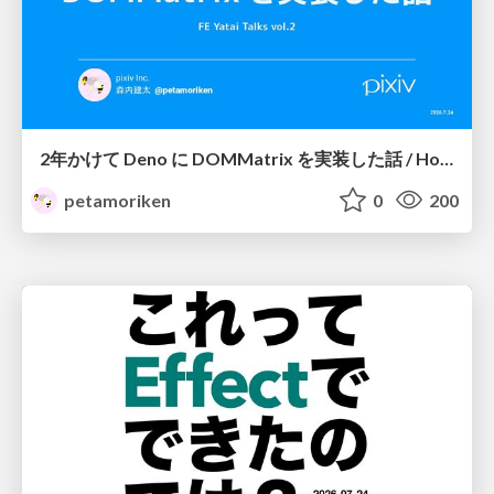
2年かけて Deno に DOMMatrix を実装した話 / How I implemented DOMMatrix in Deno over two years
petamoriken
0
200