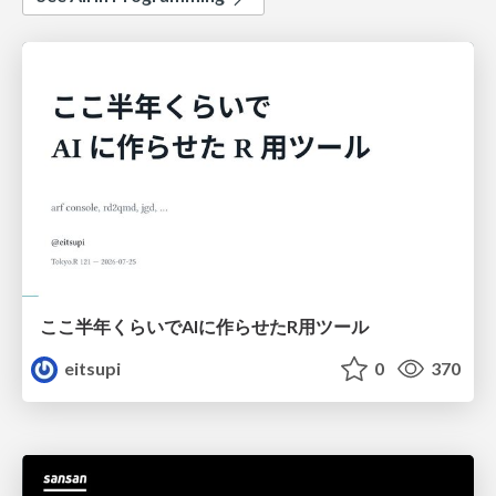
ここ半年くらいでAIに作らせたR用ツール
eitsupi
0
370