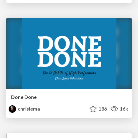
Done Done
chrislema
186
16k