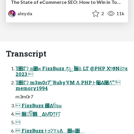
The State of eCommerce SEO: How to Win in Today's Products SERPs - #SEOweek
aleyda
2
11k
Transcript
Ί΋Γʔ ຊ౰ͷ FizzBuzz Λ͓ݟͤ͠·͢ ࠙਌ձ LT @PHP ΧϯϑΝϨϯε
2023 
Ί΋Γʔ m3m0r7 ͖ͬ͞ RubyVM Λ PHP Ͱ࣮૷͢Δ࿩Λ͠ ·ͨ͠ 
memory1994
m3m0r7
 FizzBuzz ஌ͬͯΔਓʙʁ
 ૝૾ͨ͠ਓ΋ ͍ΔΜ͡Όͳ͍Ͱ͠ΐ͏͔

 FizzBuzz ͰϧʔϓจΛ ࢖͏ͷ͸؁͑