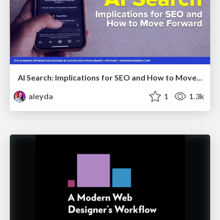
AI Search: Implications for SEO and How to Move Forward - #ShenzhenSEOConference
aleyda
1
1.3k