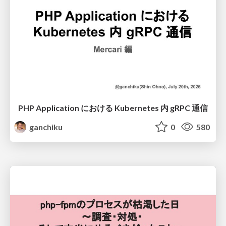
PHP Application における Kubernetes 内 gRPC 通信
ganchiku
0
580