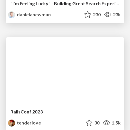
"I'm Feeling Lucky" - Building Great Search Experiences for Today's Users (#IAC19)
danielanewman
230
23k
RailsConf 2023
tenderlove
30
1.5k