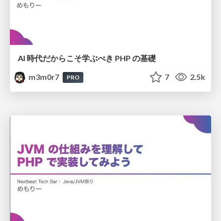
AI 時代だからこそ学ぶべき PHP の基礎
m3m0r7
7
2.5k
PRO