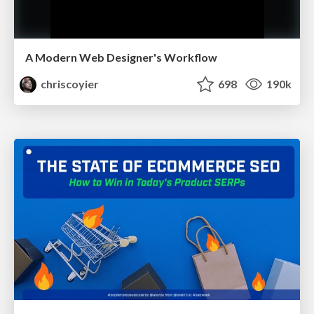
A Modern Web Designer's Workflow
chriscoyier
698
190k