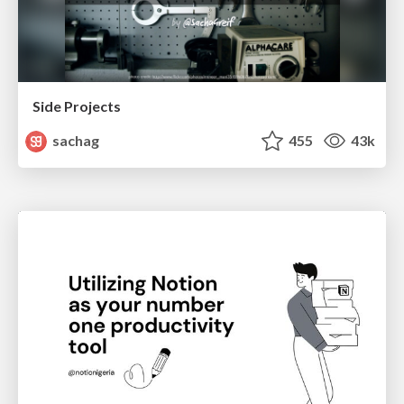
Side Projects
sachag
455
43k