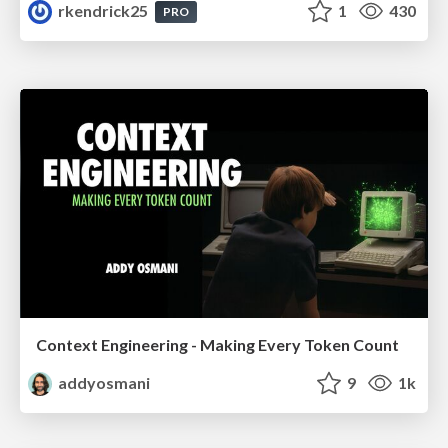
rkendrick25
1
430
PRO
Context Engineering - Making Every Token Count
addyosmani
9
1k