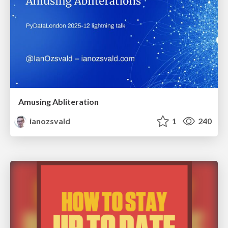
Amusing Abliteration
ianozsvald
1
240