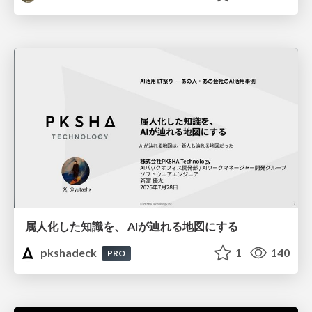
属人化した知識を、 AIが辿れる地図にする
pkshadeck
1
140
PRO