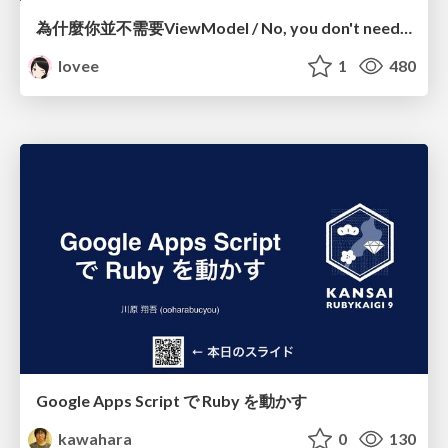
為什麼你並不需要ViewModel / No, you don't need a ViewModel
lovee
1
480
Google Apps Script で Ruby を動かす
kawahara
0
130