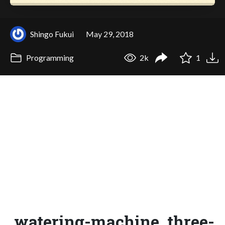
Shingo Fukui
May 29, 2018
Programming
2k
1
watering-machine_three-