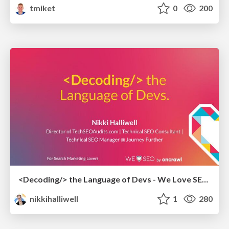
tmiket
0
200
<Decoding/> the Language of Devs - We Love SEO 2024
nikkihalliwell
1
280