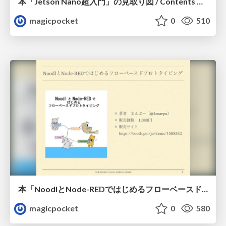
本「Jetson Nano超入門」の見取り図 / Contents map of Jetson Nano book
magicpocket
0
510
本「NoodlとNode-REDではじめるフローベースドプロトタイピング」の見取り図 / contents map of Noodl and Node-Red book
magicpocket
0
580