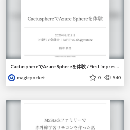
CactusphereでAzure Sphereを体験 / First impression of Cactusphere and Azure Sphere
magicpocket
0
540