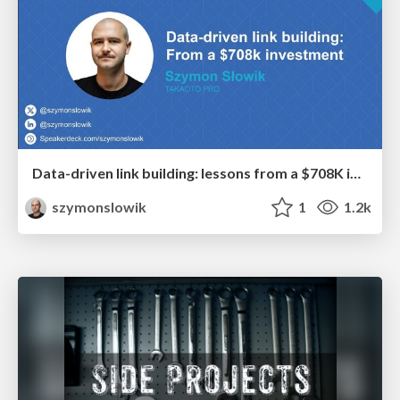
Data-driven link building: lessons from a $708K investment (BrightonSEO talk)
szymonslowik
1
1.2k