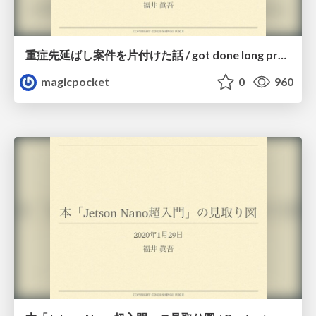
重症先延ばし案件を片付けた話 / got done long procrastinated projects
magicpocket
0
960