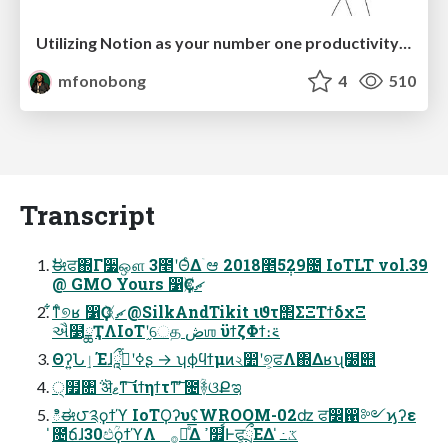
Utilizing Notion as your number one productivity tool
mfonobong
4
510
Transcript
ࣗಈਫ΍Γ૷ஔ 3೥ʹΘͨΔۤಆ 2018೥5݄29೔ IoTLT vol.39
@ GMO Yours ෱Ҫᚸޗ
͋ͳͨ୭ʁ ෱Ҫ ᚸޗ @SilkAndTikit ιϑτ΢ΣΞΤϯδχΞ
ઐ໳ྖҬΛIoTʹ֦େத ڞஶ ϋϯζΦϯ։࠵
Θʔ͍ՆٳΈɺཱྀߦʹߦͧ͘ʂ → ʮϕϥϯμͷ২෺ʹ୭͕ਫΛ΍Δʁʯ໰୊
੍໿৚݅ ऄޱͳ͠ ίϯηϯτͳ͠ ̓೔ؒ࿈ଓՔಇ
ిಈ౮༉ϙϯϓ IoTϘʔυʢWROOM-02ʣ ਫ෼഑༻ϗʔε
̍೔̍ճɺ30ඵؒϙϯϓΛ ࡞ಈͤ͞Δ ߴ௿ࠩͰਫ͕ྲྀΕΔ ̍߸ػ