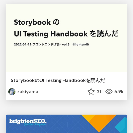
StorybookのUI Testing Handbookを読んだ
zakiyama
31
6.9k