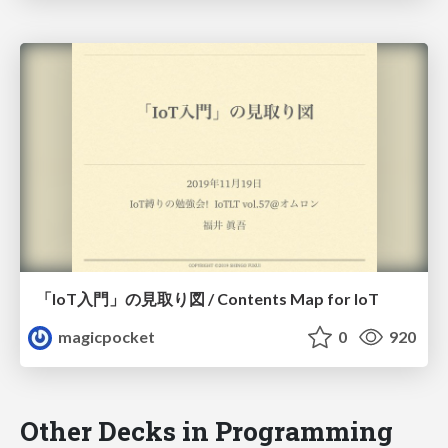
「IoT入門」の見取り図 / Contents Map for IoT
magicpocket
0
920
Other Decks in Programming