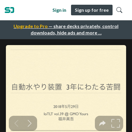
Sign in
Sign up for free
Upgrade to Pro
— share decks privately, control
downloads, hide ads and more …