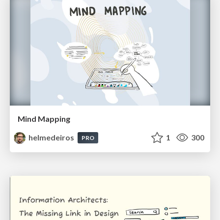
Mind Mapping
helmedeiros
1
300
PRO