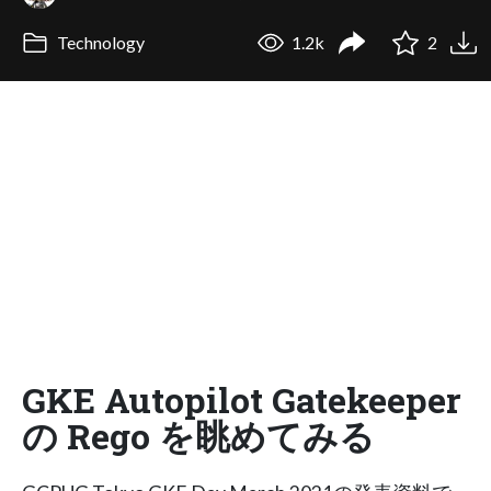
Technology
1.2k
2
GKE Autopilot Gatekeeper
の Rego を眺めてみる