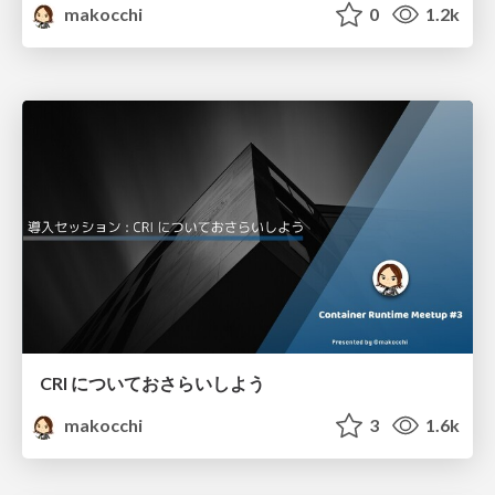
makocchi
0
1.2k
CRI についておさらいしよう
makocchi
3
1.6k