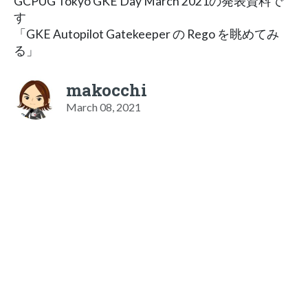
GCPUG Tokyo GKE Day March 2021の発表資料で
す
「GKE Autopilot Gatekeeper の Rego を眺めてみ
る」
makocchi
March 08, 2021