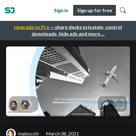
Sign in
Sign up for free
Upgrade to Pro
— share decks privately, control
downloads, hide ads and more …
makocchi
March 08, 2021