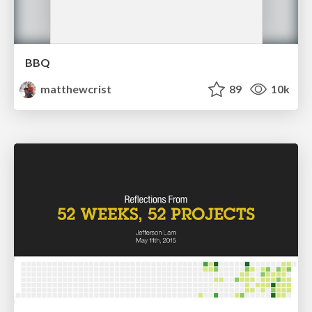
BBQ
matthewcrist
89
10k