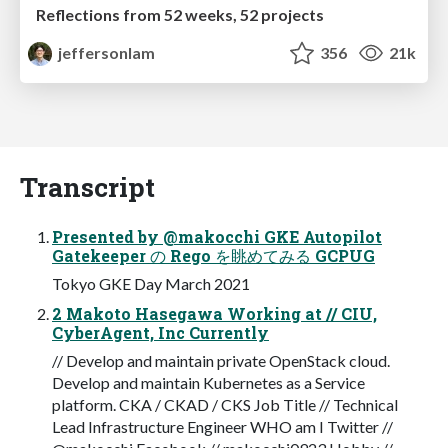
Reflections from 52 weeks, 52 projects
jeffersonlam
356
21k
Transcript
Presented by @makocchi GKE Autopilot
Gatekeeper の Rego を眺めてみる GCPUG
Tokyo GKE Day March 2021
2 Makoto Hasegawa Working at // CIU,
CyberAgent, Inc Currently
// Develop and maintain private OpenStack cloud.
Develop and maintain Kubernetes as a Service
platform. CKA / CKAD / CKS Job Title // Technical
Lead Infrastructure Engineer WHO am I Twitter //