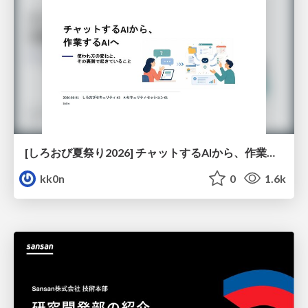
[しろおび夏祭り2026] チャットするAIから、作業するAIへ - 使われ方の変化と、その裏側で起きていること
kk0n
0
1.6k