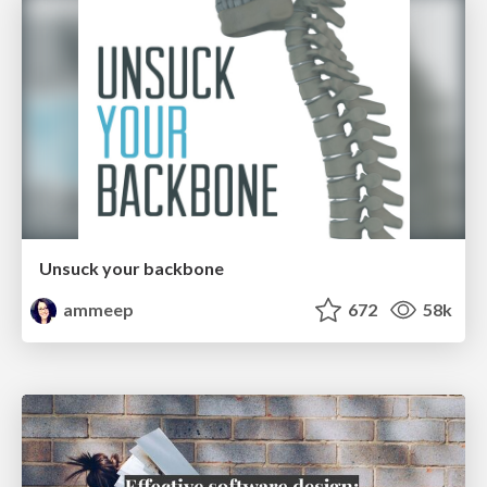
Unsuck your backbone
ammeep
672
58k