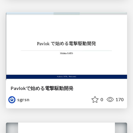
Pavlokで始める電撃駆動開発
sgrsn
0
170