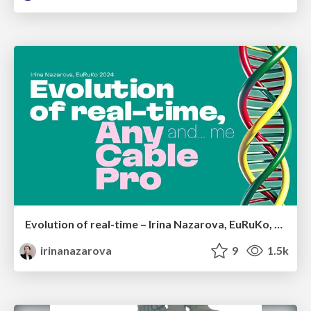
Evolution of real-time – Irina Nazarova, EuRuKo, 2024
irinanazarova
9
1.5k