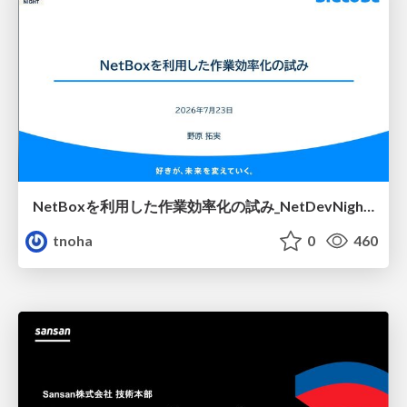
NetBoxを利用した作業効率化の試み_NetDevNight4
tnoha
0
460