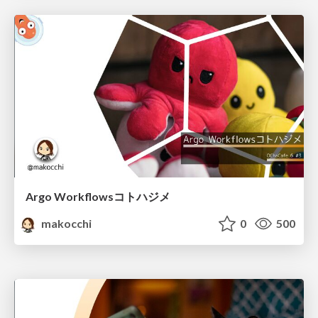
Argo Workflowsコトハジメ
makocchi
0
500