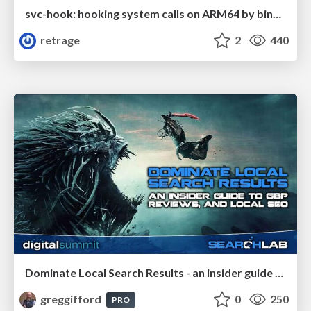
svc-hook: hooking system calls on ARM64 by binary rewriting
retrage
2
440
Dominate Local Search Results - an insider guide to GBP, reviews, and Local SEO
greggifford
0
250
PRO