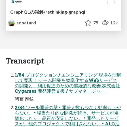
GraphQLの誤解/rethinking-graphql
sonatard
75
12k
Transcript
1/84 プロダクション / エンジニアリング 現場を理解
して実現！ ゲーム開発を効率化するWebサービス
の開発と、利用促進のための継続的な改善 株式会社
Cygames 開発運営支援 / サブマネージャー
諸葛 泰鉉
2/84 ツール開発の壁 • 開発人数も少なく効率も上が
らない。 • 場当たり的な開発が続き、サービスが複
雑化したり、品質が安定しない。 • 開発したサービ
スが、他のプロジェクトで利用されない。 • AIの活