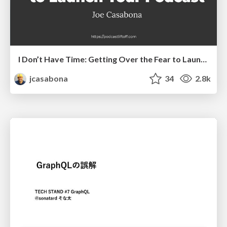
I Don’t Have Time: Getting Over the Fear to Launch Your Podcast
jcasabona
34
2.8k