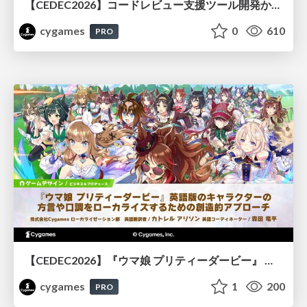
【CEDEC2026】コードレビュー支援ツール開発から学ぶ：LLMを用いた業務システムの実践的な運用設計と誤出力対策
cygames
0
610
PRO
【CEDEC2026】『ウマ娘 プリティーダービー』 英語版のキャラクターの方言や口調をローカライズするための創造的アプローチ
cygames
1
200
PRO