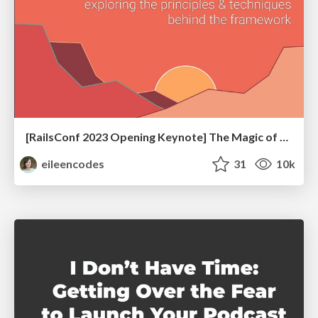
[RailsConf 2023 Opening Keynote] The Magic of Rails
eileencodes
31
10k