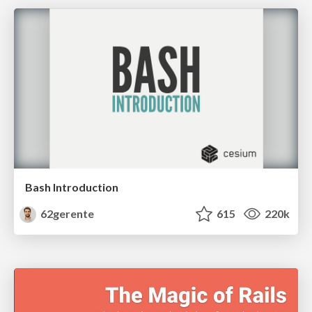
Bash Introduction
62gerente
615
220k