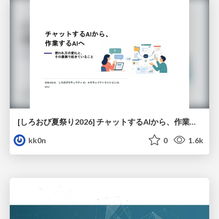
[しろおび夏祭り2026] チャットするAIから、作業するAIへ - 使われ方の変化と、その裏側で起きていること
kk0n
0
1.6k