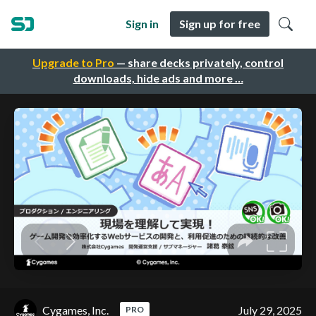
Sign in
Sign up for free
Upgrade to Pro
— share decks privately, control
downloads, hide ads and more …
Cygames, Inc.
July 29, 2025
PRO