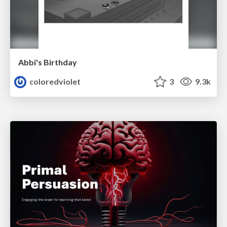
Abbi's Birthday
coloredviolet
3
9.3k