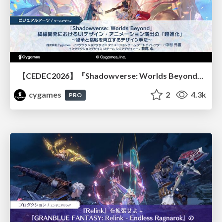
【CEDEC2026】『Shadowverse: Worlds Beyond』続編開発におけるUIデザイン・アニメーション演出の「超進化」 ～継承と挑戦を両立するデザイン手法～
cygames
2
4.3k
PRO