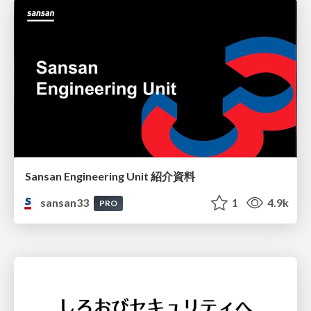
Sansan Engineering Unit 紹介資料
sansan33
1
4.9k
PRO