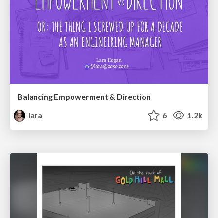
Balancing Empowerment & Direction
lara
6
1.2k