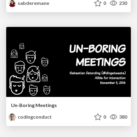
sabderemane
0
230
Un-Boring Meetings
codingconduct
0
380