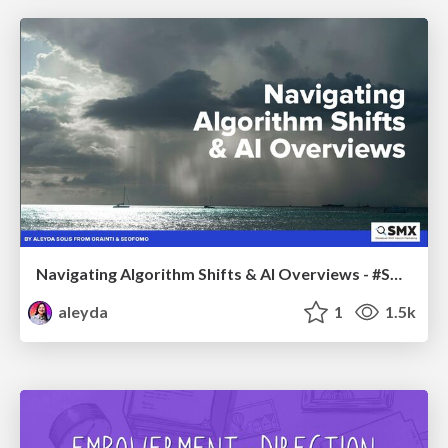
Navigating Algorithm Shifts & AI Overviews - #SMXNext
aleyda
1
1.5k