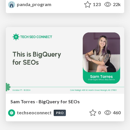
panda_program
123
22k
Sam Torres - BigQuery for SEOs
techseoconnect
0
460
PRO