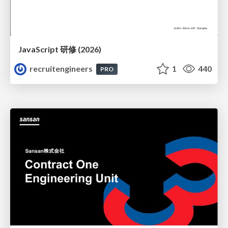
JavaScript 研修 (2026)
recruitengineers
1
440
PRO