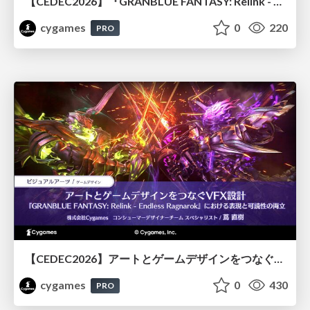
【CEDEC2026】『GRANBLUE FANTASY: Relink - Endless Ragnarok』のバトル制作事例 ～最高のキャラゲーを目指して～
cygames
0
220
PRO
【CEDEC2026】アートとゲームデザインをつなぐVFX設計『GRANBLUE FANTASY: Relink - Endless Ragnarok』における表現と可読性の両立
cygames
0
430
PRO