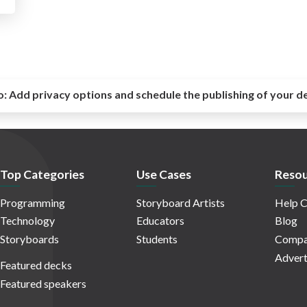
o:
Add privacy options and schedule the publishing of your d
Top Categories
Use Cases
Resou
Programming
Storyboard Artists
Help C
Technology
Educators
Blog
Storyboards
Students
Compa
Advert
Featured decks
Featured speakers