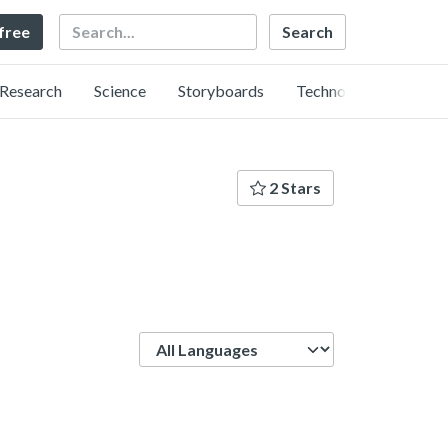
Search
 free
Research
Science
Storyboards
Technology
2 Stars
Language