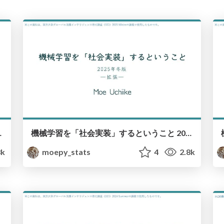
ning June 2026 Version
機械学習を「社会実装」するということ 2025年冬版 / Social Implementation of Machine Learning November 2025 Version
8k
moepy_stats
4
2.8k