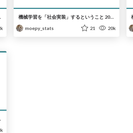
rning July 2023 Version
機械学習を「社会実装」するということ 2023年版 / Social Implementation of Machine Learning 2023
k
moepy_stats
21
20k
Machine Learning
k