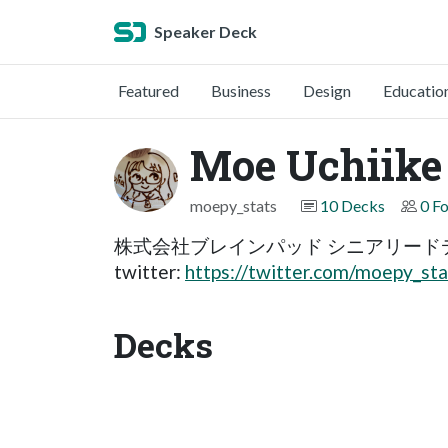
Speaker Deck
Featured
Business
Design
Educatio
Moe Uchii
moepy_stats
10 Decks
0 F
株式会社ブレインパッド シニアリード
twitter:
https://twitter.com/moepy_sta
Decks