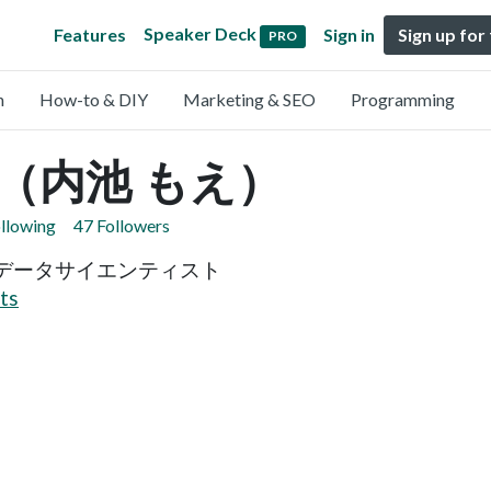
Speaker Deck
Features
Sign in
Sign up for
PRO
n
How-to & DIY
Marketing & SEO
Programming
ke（内池 もえ）
ollowing
47 Followers
データサイエンティスト
ts