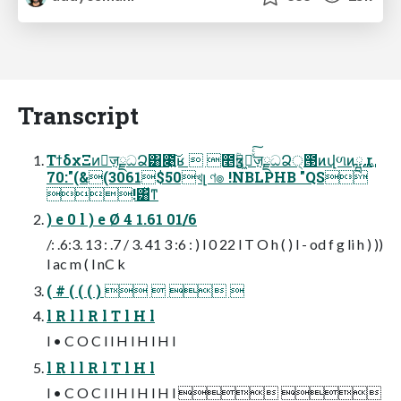
Transcript
ΤϯδχΞͷٕज़ྗධՁ͸೉͍͠ʁ  ೥ؒӡ༻͖ٕͯͨ͠ज़ྗධՁ੍౓ͷվળͷྺ࢙ r
70:"(&(3061$50খլ ণ๏ !NBLPHB "QS
!͸ͯͳ
) e 0 l ) e Ø 4 1.61 01/6
/: .6:3. 13 : .7 / 3. 41 3 :6 : ) l 0 22 l T O h ( ) l - od f g li h ) ))
l ac m ( l nC k
( # ( ( ( )    
l R l l R l T l H l
l • C O C l l H l H l H l
l R l l R l T l H l
l • C O C l l H l H l H l  