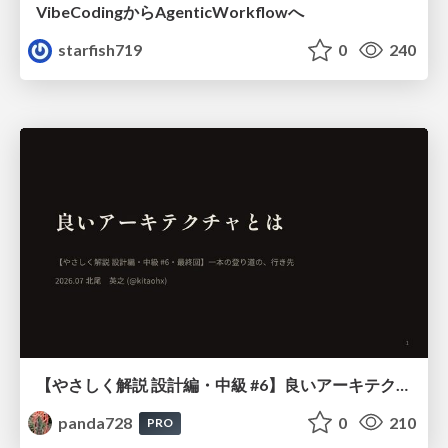
VibeCodingからAgenticWorkflowへ
starfish719
0
240
【やさしく解説 設計編・中級 #6】良いアーキテクチャとは ～ 一本の登り道の、行き先 ～
panda728
0
210
PRO