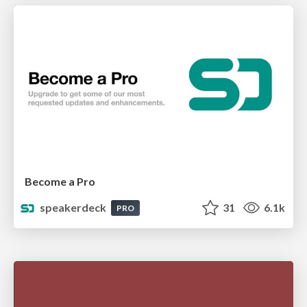
Become a Pro
speakerdeck
31
6.1k
PRO