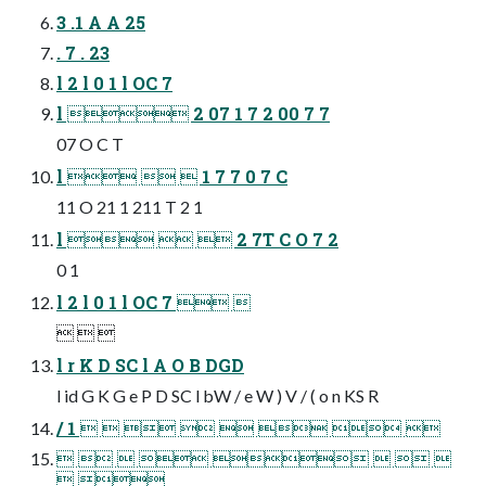
3 .1 A A 25
. 7 . 23
l 2 l 0 1 l OC 7
l  2 07 1 7 2 00 7 7
07 O C T
l    1 7 7 0 7 C
11 O 21 1 211 T 2 1
l    2 7T C O 7 2
0 1
l 2 l 0 1 l OC 7  
  
l r K D SC l A O B DGD
l id G K G e P D SC l bW / e W ) V / ( o n KS R
/ 1        
       
 