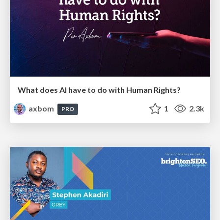
What does AI have to do with Human Rights?
axbom
1
2.3k
PRO