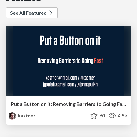
See All Featured
Put a Button on it: Removing Barriers to Going Fast.
kastner
60
4.5k