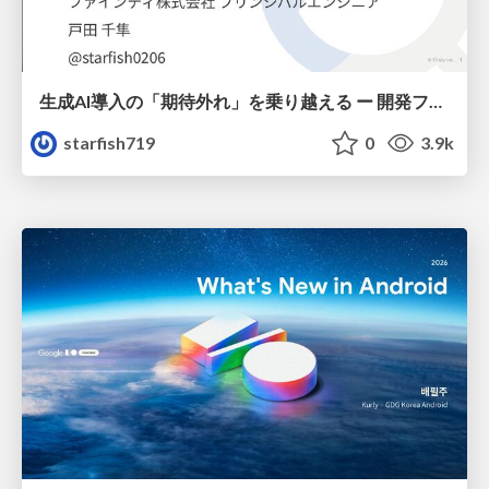
生成AI導入の「期待外れ」を乗り越える ー 開発フロー改革が目指す、真の組織変革
starfish719
0
3.9k