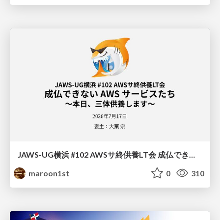
JAWS-UG横浜 #102 AWSサ終供養LT会 成仏できない AWS サービスたち 〜本日、三体供養します〜
maroon1st
0
310