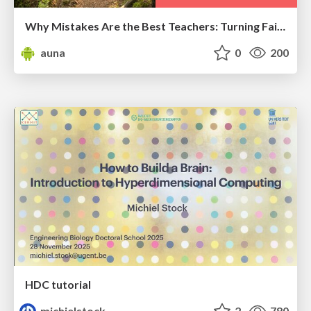
Why Mistakes Are the Best Teachers: Turning Failure into a Pathway for Growth
auna
0
200
HDC tutorial
michielstock
2
780