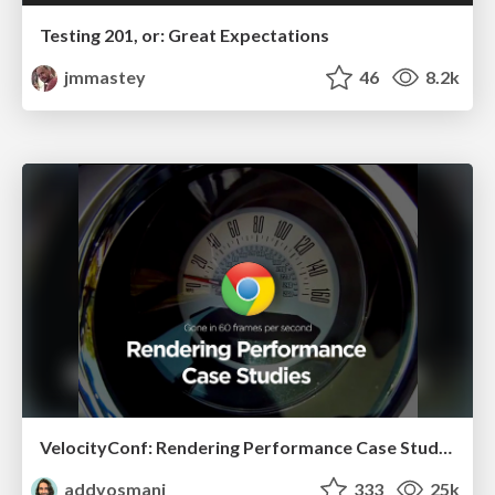
Testing 201, or: Great Expectations
jmmastey
46
8.2k
VelocityConf: Rendering Performance Case Studies
addyosmani
333
25k