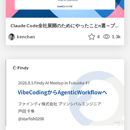
Claude Code全社展開のためにやったことn選～プラグイン302個・コミッター271人を支えるために～
kenchan
4
1.3k