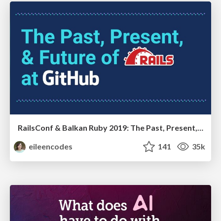
RailsConf & Balkan Ruby 2019: The Past, Present, and Future of Rails at GitHub
eileencodes
141
35k