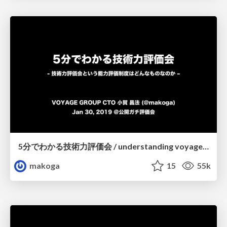
5分でわかる技術力評価会 / understanding voyagegroup's technology assessment in 5 minites
makoga
15
55k