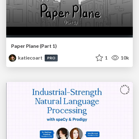
Paper Plane (Part 1)
katiecoart
1
10k
PRO