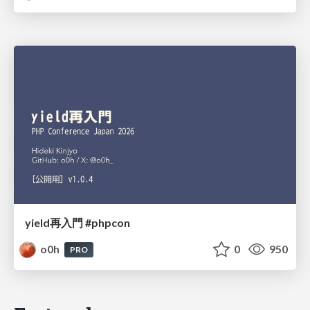
yield再入門 #phpcon
o0h
0
950
PRO