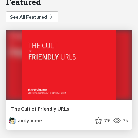
Featured
See All Featured
The Cult of Friendly URLs
andyhume
79
7k