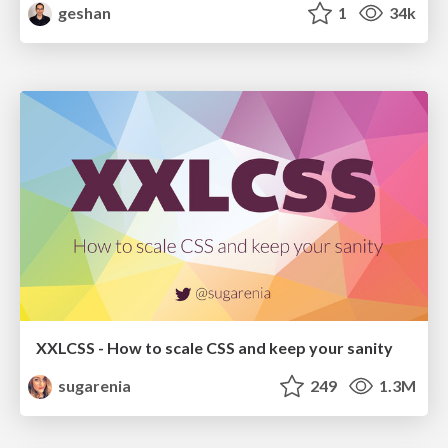
geshan
1
34k
XXLCSS - How to scale CSS and keep your sanity
sugarenia
249
1.3M