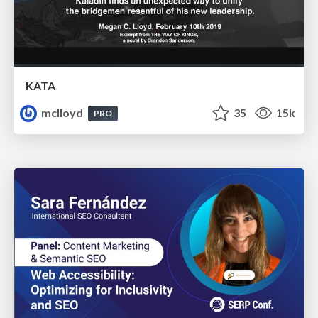
KATA
mclloyd
35
15k
PRO