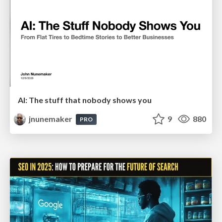
AI: The stuff that nobody shows you
jnunemaker
9
880
PRO