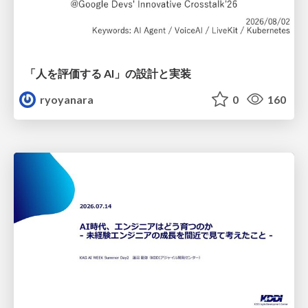
「人を評価する AI」の 設計と実装
ryoyanara
0
160