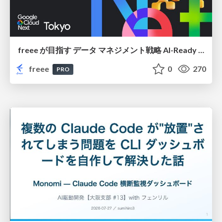
freee が目指す データ マネジメント戦略 AI-Ready 時代を支える 攻めのガバナンスとは
freee
0
270
PRO