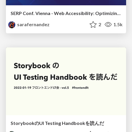
SERP Conf. Vienna - Web Accessibility: Optimizing for Inclusivity and SEO
sarafernandez
2
1.5k
StorybookのUI Testing Handbookを読んだ