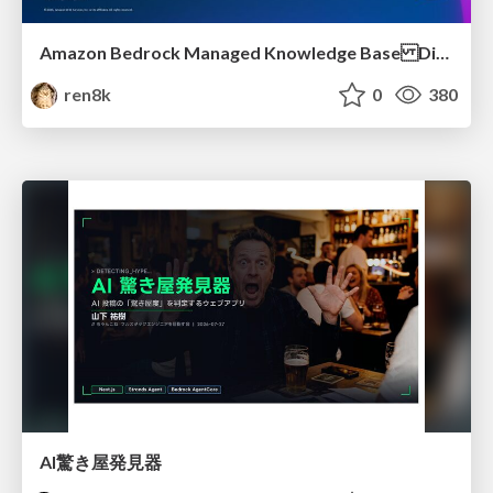
Amazon Bedrock Managed Knowledge Base Dive Deep
ren8k
0
380
AI驚き屋発見器