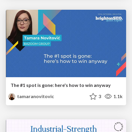
The #1 spot is gone: here's how to win anyway
tamaranovitovic
3
1.1k