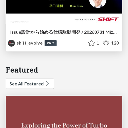
Issue設計から始める仕様駆動開発 / 20260731 Mizuki Hirata
shift_evolve
1
120
PRO
Featured
See All Featured