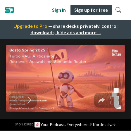
Sign in
Sign up for free
Upgrade to Pro
— share decks privately, control
downloads, hide ads and more …
·
Your Podcast. Everywhere. Effortlessly.
→
SPONSORED