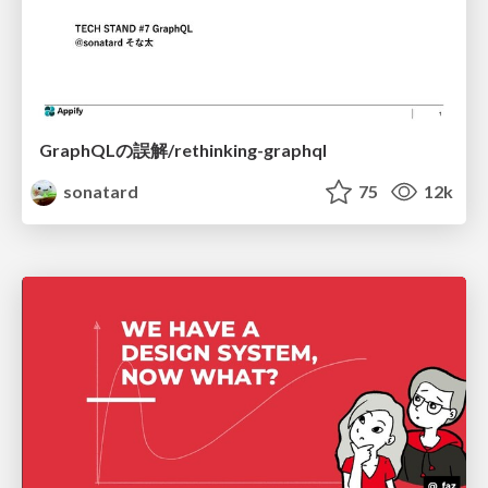
GraphQLの誤解/rethinking-graphql
sonatard
75
12k