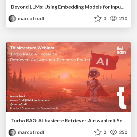
Beyond LLMs: Using Embedding Models for Input Guarding, Semantic Routing, and Tool Decisions
marcofrodl
0
210
Turbo RAG: AI-basierte Retriever-Auswahl mit Semantic Router
marcofrodl
0
250