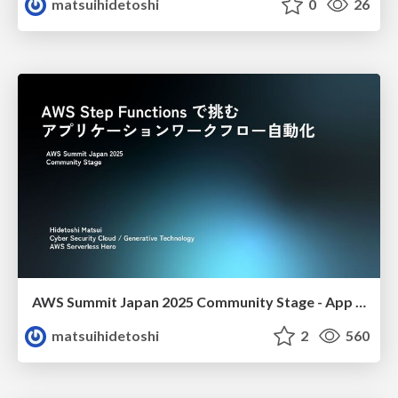
matsuihidetoshi
0
26
AWS Summit Japan 2025 Community Stage - App workflow automation by AWS Step Functions
matsuihidetoshi
2
560