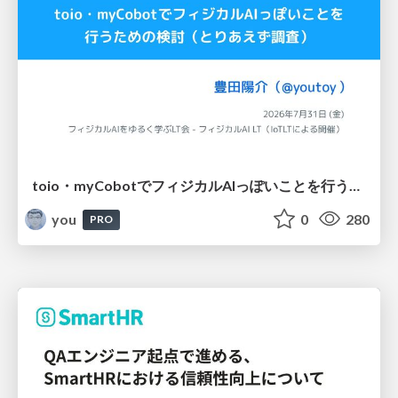
toio・myCobotでフィジカルAIっぽいことを行うための検討（とりあえず調査） / フィジカルAI LT（IoTLTによる開催）
you
0
280
PRO