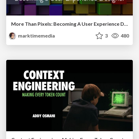
More Than Pixels: Becoming A User Experience Designer
marktimemedia
3
480