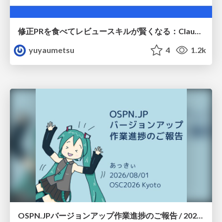
修正PRを食べてレビュースキルが賢くなる：Claude Codeによる自己改善サイクル
yuyaumetsu
4
1.2k
OSPN.JPバージョンアップ作業進捗のご報告 / 20260801-osc26kyoto