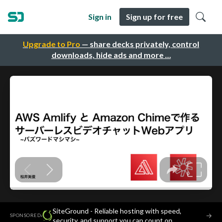
Sign in
Sign up for free
Upgrade to Pro
— share decks privately, control
downloads, hide ads and more …
SiteGround - Reliable hosting with speed,
·
→
SPONSORED
security, and support you can count on.