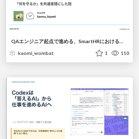
QAエンジニア起点で進める、SmartHRにおける信頼性向上について
kaomi_wombat
1
110