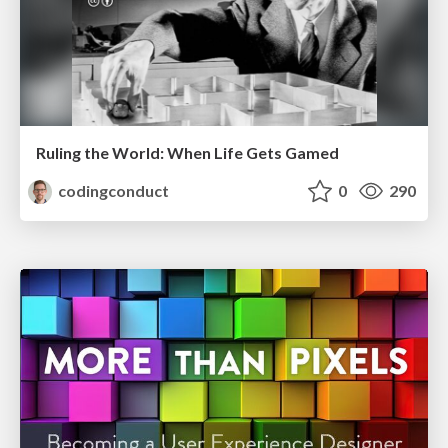
Ruling the World: When Life Gets Gamed
codingconduct
0
290