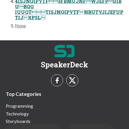
4ISJNQIPVTF3FBMUJNFWJEFPDIB
UBQQ
IUUQTTISJNQIPVTFNBUTVJIJEFUP
TIJXPSL
None
SpeakerDeck
Top Categories
Programming
Technology
Storyboards