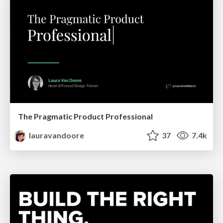
The Pragmatic Product Professional
lauravandoore
37
7.4k