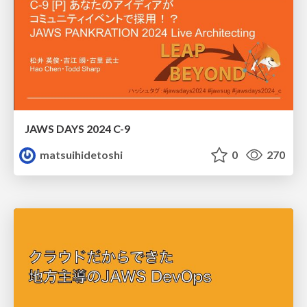
JAWS DAYS 2024 C-9
matsuihidetoshi
0
270