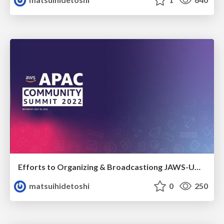
Efforts to Organizing & Broadcastiong JAWS-UG's global event "JAWS PANKRATION 2021 -Up till Down-"
matsuihidetoshi
0
250