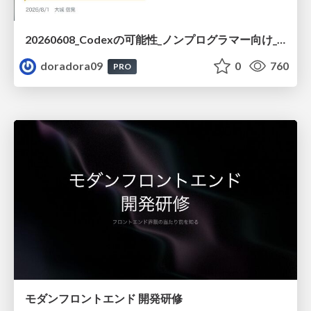
20260608_Codexの可能性_ノンプログラマー向け_大城追記
doradora09
0
760
PRO
モダンフロントエンド 開発研修