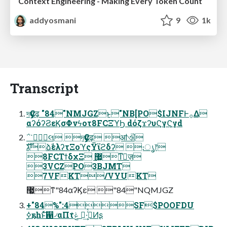
Context Engineering - Making Every Token Count
addyosmani
9
1k
Transcript
দҪӳढ़ "84"NMJGZͱ"NB[PO$IJNFͰ࡞Δ
αʔόʔϨεϏσΦνϟοτ8FCΞϓϦ dόζϫʔυϚγϚγd
΅͘ ໊લ দҪӳढ़ ॴଐ
גࣜձࣾελʔτΞοϓςΫϊϩδʔ ։ൃ෦
8FCΤϯδχΞ ޷͖ͳٕज़
3VCZPO3BJMT
7VFKT/VYUKT
޷͖ͳ"84αʔϏε "84"NQMJGZ
+"84%":4SF$POOFDU
࣮ߦҕһͱͯ͠഑৴αΠτ࡞ͬͯ·͢ ݟͯͶʂ