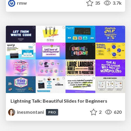
rmw
35
3.7k
Lightning Talk: Beautiful Slides for Beginners
inesmontani
2
620
PRO