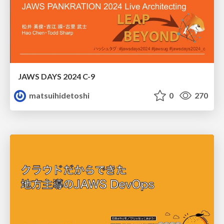
JAWS DAYS 2024 C-9
matsuihidetoshi
0
270