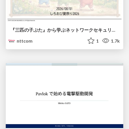
『三匹の子ぶた』から学ぶネットワークセキュリティの昔と今 / Network Security: Then and Now Through the Lens of The Three Little Pigs
nttcom
1
1.7k