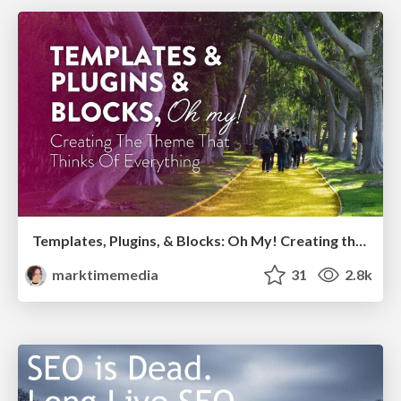
Templates, Plugins, & Blocks: Oh My! Creating the theme that thinks of everything
marktimemedia
31
2.8k