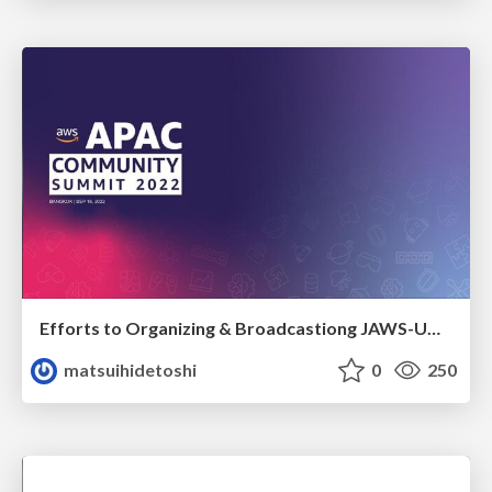
Efforts to Organizing & Broadcastiong JAWS-UG's global event "JAWS PANKRATION 2021 -Up till Down-"
matsuihidetoshi
0
250