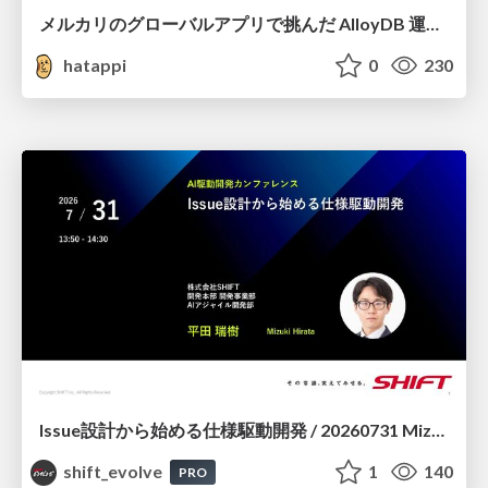
メルカリのグローバルアプリで挑んだ AlloyDB 運用と課題解決の実践記
hatappi
0
230
Issue設計から始める仕様駆動開発 / 20260731 Mizuki Hirata
shift_evolve
1
140
PRO