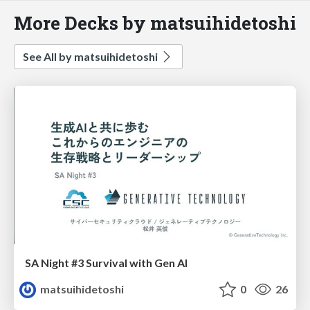
More Decks by matsuihidetoshi
See All by matsuihidetoshi
SA Night #3 Survival with Gen AI
matsuihidetoshi
0
26