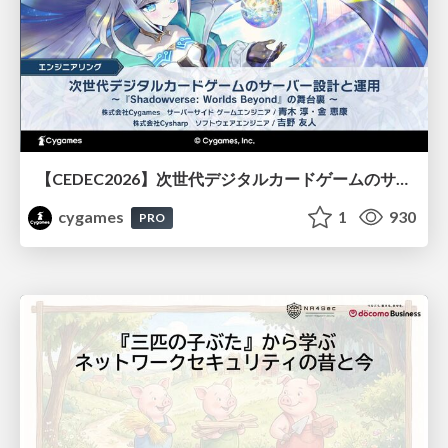
【CEDEC2026】次世代デジタルカードゲームのサーバー設計と運用 〜『Shadowverse: Worlds Beyond』の舞台裏～
cygames
1
930
PRO