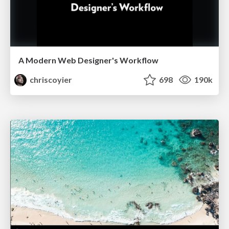
A Modern Web Designer's Workflow
chriscoyier
698
190k