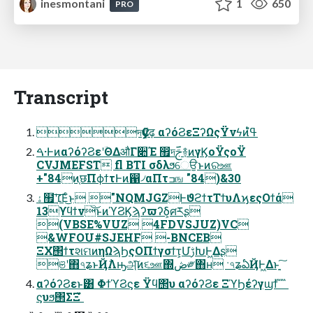
inesmontani
1
650
PRO
Transcript
দҪӳढ़ αʔόϨεΞʔΩςΫνϟͷߟ͑ํ
ࠓ·ͰͷαʔόʔϨεʹؔΘΔऔΓ૊Έ ඿দࢢؔ࿈ͷγϏοΫςοΫ
CVJMEFST fl BTI σδλϧେਉͱͷରஊ
+"84ͷ֤छΠϕϯτͰͷ഑৴αΠτߏங "84)&30
ۀ຿ʹ׆͔͞Εͨ͜ͱ "NQMJGZͰϑϩϯτΤϯυΛϗεςΟϯά
13ϒϥϯν͝ͱͷϓϨϏϡʔϖʔδ͕ศརʂ
(VBSE%VUZ 4FDVSJUZ)VC
&WFOU#SJEHF -BNCEB
ΞΧ΢ϯτશମͷηΩϡϦςΟΠϯγσϯτ͕ՄࢹԽͰ͖Δʂ
ଞʹ΋৭ʑͱҊ݅Λԣஅͯ͠ͷ૬ஊ΍ڞ༗΋ʜ ˑ৭ʑఏҊͰ͖Δͱָ͍͠
αʔόʔϨεͱ͸ ΦϯϓϨϛε Ϋϥ΢υ αʔόʔϨε ΞϓϦέʔγϣϯ ̋ ̋ ̋
ϛυϧ΢ΣΞ ̋