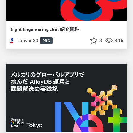
Eight Engineering Unit 紹介資料
sansan33
3
8.1k
PRO