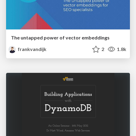
The untapped power of vector embeddings
frankvandijk
2
1.8k