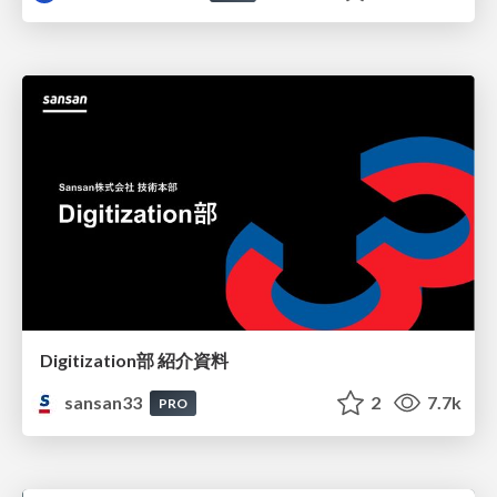
Digitization部 紹介資料
sansan33
2
7.7k
PRO