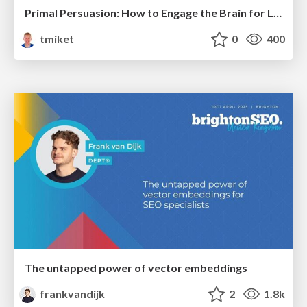
Primal Persuasion: How to Engage the Brain for Learning That Lasts
tmiket
0
400
The untapped power of vector embeddings
frankvandijk
2
1.8k