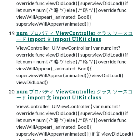
override func viewDidLoad() { super.viewDidLoad() if
let num = num { /* 略 */ } else { /* 略 */ } } override func
viewWillAppear(_ animated: Bool) {
super.viewWillAppear(animated) } }
num プロパティ ViewController クラス ソースコ
ード import 文 import UIKit class
ViewController: UIViewController { var num: Int?
override func viewDidLoad() { super.viewDidLoad() if
let num = num { /* 略 */ } else { /* 略 */ } } override func
viewWillAppear(_ animated: Bool) {
super.viewWillAppear(animated) } } viewDidLoad()
viewDidLoad()
num プロパティ ViewController クラス ソースコ
ード import 文 import UIKit class
ViewController: UIViewController { var num: Int?
override func viewDidLoad() { super.viewDidLoad() if
let num = num { /* 略 */ } else { /* 略 */ } } override func
viewWillAppear(_ animated: Bool) {
super.viewWillAppear(animated) } } if 文 viewDidLoad()