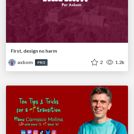
First, design no harm
axbom
2
1.2k
PRO