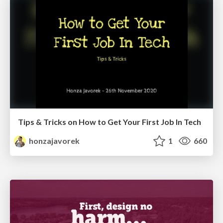
Tips & Tricks on How to Get Your First Job In Tech
honzajavorek
1
660