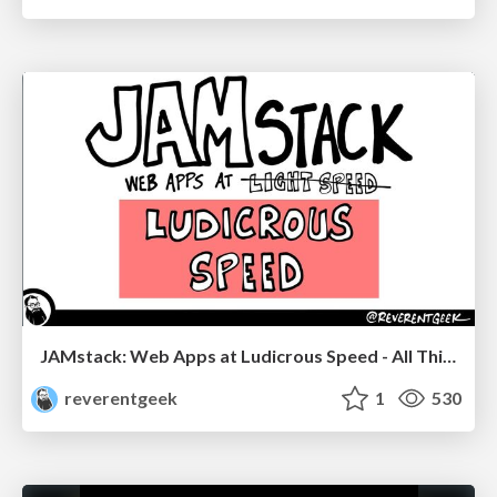
JAMstack: Web Apps at Ludicrous Speed - All Things Open 2022
reverentgeek
1
530