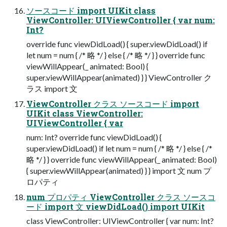
ソースコード import UIKit class
ViewController: UIViewController { var num:
Int?
override func viewDidLoad() { super.viewDidLoad() if
let num = num { /* 略 */ } else { /* 略 */ } } override func
viewWillAppear(_ animated: Bool) {
super.viewWillAppear(animated) } } ViewController ク
ラス import 文
ViewController クラス ソースコード import
UIKit class ViewController:
UIViewController { var
num: Int? override func viewDidLoad() {
super.viewDidLoad() if let num = num { /* 略 */ } else { /*
略 */ } } override func viewWillAppear(_ animated: Bool)
{ super.viewWillAppear(animated) } } import 文 num プ
ロパティ
num プロパティ ViewController クラス ソースコ
ード import 文 viewDidLoad() import UIKit
class ViewController: UIViewController { var num: Int?