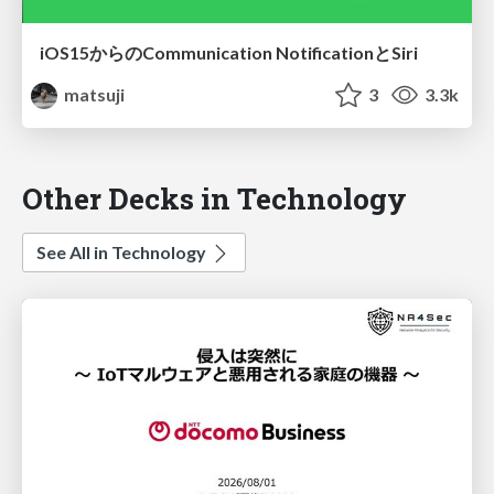
iOS15からのCommunication NotificationとSiri
matsuji
3
3.3k
Other Decks in Technology
See All in Technology