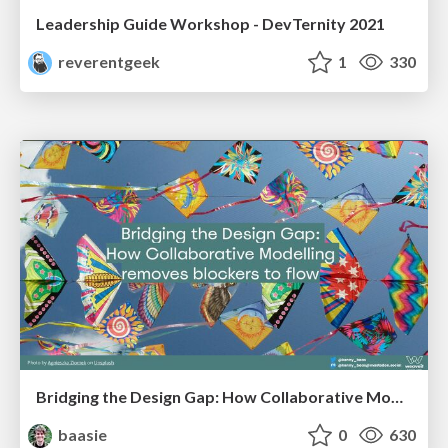
Leadership Guide Workshop - DevTernity 2021
reverentgeek
1
330
Bridging the Design Gap: How Collaborative Modelling removes blockers to flow between stakeholders and teams @FastFlow conf
baasie
0
630