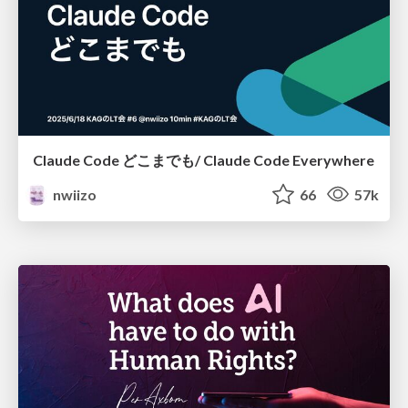
Claude Code どこまでも/ Claude Code Everywhere
nwiizo
66
57k