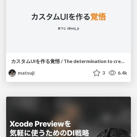
カスタムUIを作る覚悟 / The determination to create a custom UI
matsuji
3
6.4k