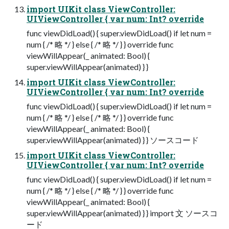
import UIKit class ViewController:
UIViewController { var num: Int? override
func viewDidLoad() { super.viewDidLoad() if let num =
num { /* 略 */ } else { /* 略 */ } } override func
viewWillAppear(_ animated: Bool) {
super.viewWillAppear(animated) } }
import UIKit class ViewController:
UIViewController { var num: Int? override
func viewDidLoad() { super.viewDidLoad() if let num =
num { /* 略 */ } else { /* 略 */ } } override func
viewWillAppear(_ animated: Bool) {
super.viewWillAppear(animated) } } ソースコード
import UIKit class ViewController:
UIViewController { var num: Int? override
func viewDidLoad() { super.viewDidLoad() if let num =
num { /* 略 */ } else { /* 略 */ } } override func
viewWillAppear(_ animated: Bool) {
super.viewWillAppear(animated) } } import 文 ソースコ
ード