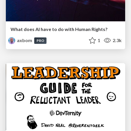
What does AI have to do with Human Rights?
axbom
1
2.3k
PRO