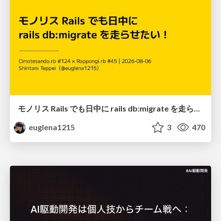
モノリス Rails でも日中に rails db:migrate を走らせたい！ / Daytime rails db:migrate on Monolithic Rails!
euglena1215
3
470