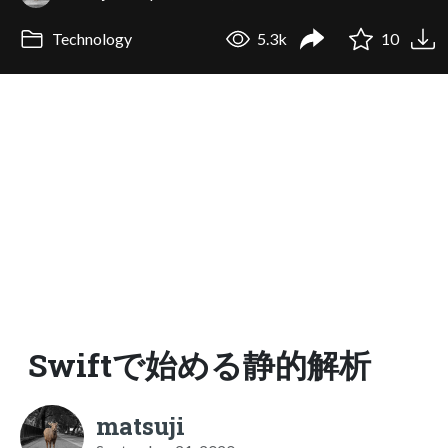
Technology
5.3k
10
Swiftで始める静的解析
matsuji