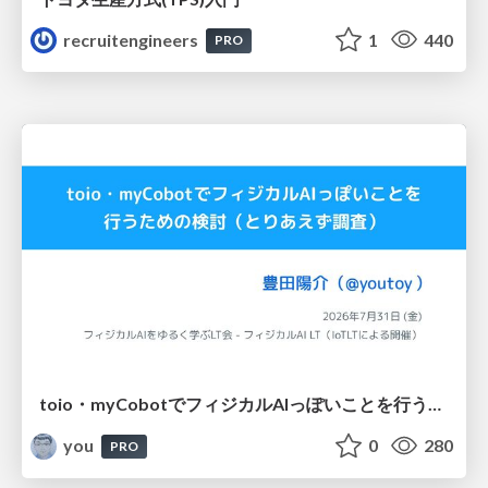
recruitengineers
1
440
PRO
toio・myCobotでフィジカルAIっぽいことを行うための検討（とりあえず調査） / フィジカルAI LT（IoTLTによる開催）
you
0
280
PRO