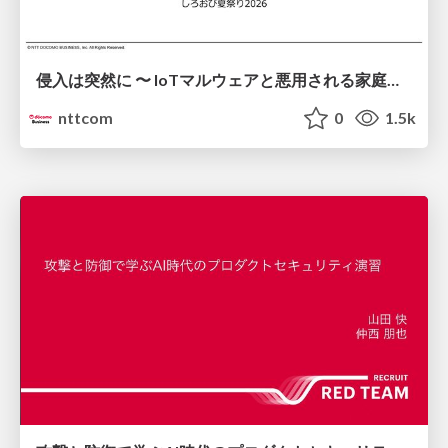
侵入は突然に 〜 IoTマルウェアと悪用される家庭の機器 ～ / When Intrusion Strikes: IoT Malware and the Abuse of Home Devices
nttcom
0
1.5k