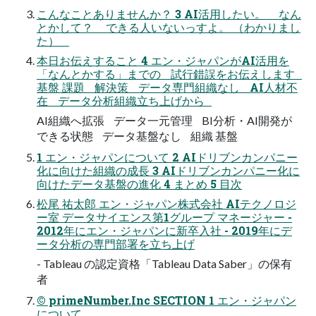
こんなことありませんか？ 3 AI活用したい。 なん
とかして？ できる人いないっすよ。 （わかりまし
た）
本日お伝えすること 4 エン・ジャパンがAI活用を
「なんとかする」までの 試行錯誤をお伝えします
基盤 課題 解決策 データ専門組織なし AI人材不
在 データ分析組織立ち上げから
AI組織へ拡張 データ一元管理 BI分析・AI開発が
できる状態 データ基盤なし 組織 基盤
1 エン・ジャパンについて 2 AIドリブンカンパニー
化に向けた組織の成長 3 AIドリブンカンパニー化に
向けたデータ基盤の進化 4 まとめ 5 目次
松尾 祐太郎 エン・ジャパン株式会社 AIテクノロジ
ー室 データサイエンス第1グループ マネージャー -
2012年にエン・ジャパンに新卒入社 - 2019年にデ
ータ分析の専門部署を立ち上げ
- Tableau の認定資格「Tableau Data Saber」の保有
者
© primeNumber.Inc SECTION 1 エン・ジャパン
について