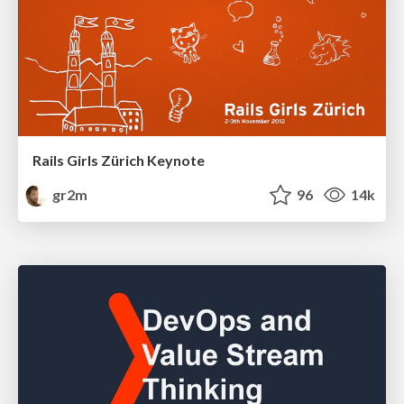
Rails Girls Zürich Keynote
gr2m
96
14k