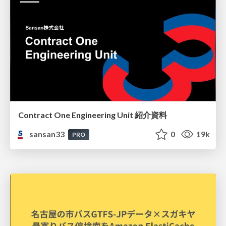
Contract One Engineering Unit 紹介資料
sansan33
0
19k
PRO