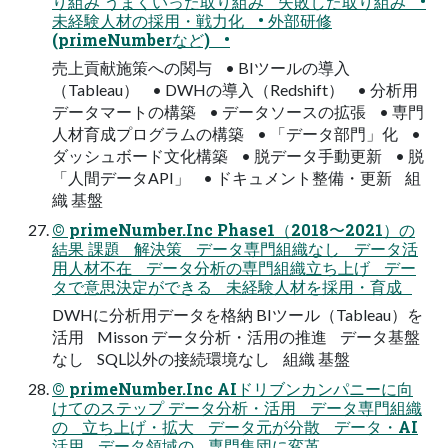
り組み うまくいった取り組み 失敗した取り組み •
未経験人材の採用・戦力化 • 外部研修
(primeNumberなど) •
売上貢献施策への関与 • BIツールの導入
（Tableau） • DWHの導入（Redshift） • 分析用
データマートの構築 • データソースの拡張 • 専門
人材育成プログラムの構築 • 「データ部門」化 •
ダッシュボード文化構築 • 脱データ手動更新 • 脱
「人間データAPI」 • ドキュメント整備・更新 組
織 基盤
© primeNumber.Inc Phase1（2018〜2021）の
結果 課題 解決策 データ専門組織なし データ活
用人材不在 データ分析の専門組織立ち上げ デー
タで意思決定ができる 未経験人材を採用・育成
DWHに分析用データを格納 BIツール（Tableau）を
活用 Misson データ分析・活用の推進 データ基盤
なし SQL以外の接続環境なし 組織 基盤
© primeNumber.Inc AIドリブンカンパニーに向
けてのステップ データ分析・活用 データ専門組織
の 立ち上げ・拡大 データ元が分散 データ・AI
活用 データ領域の 専門集団に変革