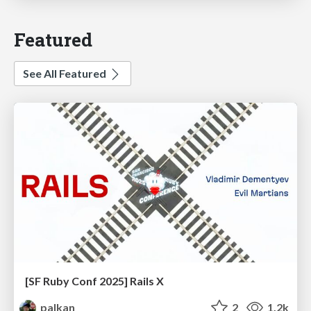
Featured
See All Featured
[SF Ruby Conf 2025] Rails X
palkan
2
1.2k