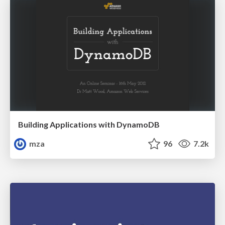
Building Applications with DynamoDB
mza
96
7.2k