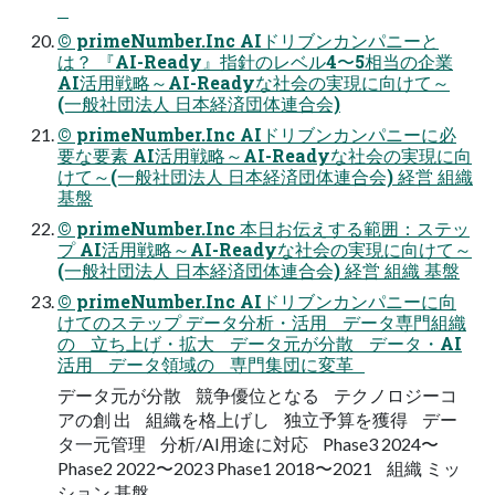
© primeNumber.Inc AIドリブンカンパニーと
は？ 『AI-Ready』指針のレベル4〜5相当の企業
AI活用戦略～AI-Readyな社会の実現に向けて～
(一般社団法人 日本経済団体連合会)
© primeNumber.Inc AIドリブンカンパニーに必
要な要素 AI活用戦略～AI-Readyな社会の実現に向
けて～(一般社団法人 日本経済団体連合会) 経営 組織
基盤
© primeNumber.Inc 本日お伝えする範囲：ステッ
プ AI活用戦略～AI-Readyな社会の実現に向けて～
(一般社団法人 日本経済団体連合会) 経営 組織 基盤
© primeNumber.Inc AIドリブンカンパニーに向
けてのステップ データ分析・活用 データ専門組織
の 立ち上げ・拡大 データ元が分散 データ・AI
活用 データ領域の 専門集団に変革
データ元が分散 競争優位となる テクノロジーコ
アの創 出 組織を格上げし 独立予算を獲得 デー
タ一元管理 分析/AI用途に対応 Phase3 2024〜
Phase2 2022〜2023 Phase1 2018〜2021 組織 ミッ
ション 基盤