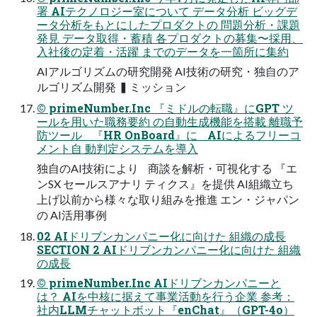
署 AIテクノロジー室について データ分析 ビッグデ
ータ分析をもとにしたプロダクトの 問題分析・課題
発見 データ取得・蓄積 各プロダクトの募集〜採用、
入社後の定着・活躍 までのデータを一箇所に集約
AIアルゴリズムの研究開発 AI技術の研究・独自のア
ルゴリズム開発 ▍ミッション
© primeNumber.Inc 『ミドルの転職』にGPT ツ
ールを用いた職務要約 の自動生成機能を搭載 離職予
防ツール 『HR OnBoard』に AIによるフリーコ
メント自 動判定システムを導入
独自のAI技術により 商談を解析・可視化する 『エ
ンSX セールスアナリ ティクス』を提供 AI組織立ち
上げ以前から様々な取り組みを推進 エン・ジャパン
の AI活用事例
02 AIドリブンカンパニー化に向けた 組織の成長
SECTION 2 AIドリブンカンパニー化に向けた 組織
の成長
© primeNumber.Inc AIドリブンカンパニーと
は？ AIを中核に据えて事業活動を行う企業 参考：
社内LLMチャットボット『enChat』（GPT-4o）