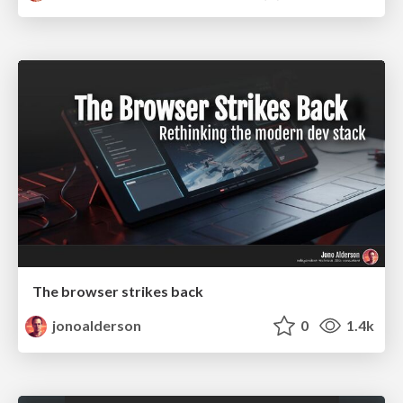
The browser strikes back
jonoalderson
0
1.4k