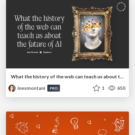
What the history of the web can teach us about the future of AI
inesmontani
1
650
PRO