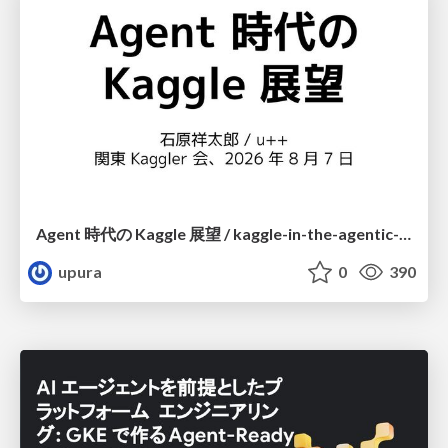
Agent 時代の Kaggle 展望 / kaggle-in-the-agentic-era
upura
0
390