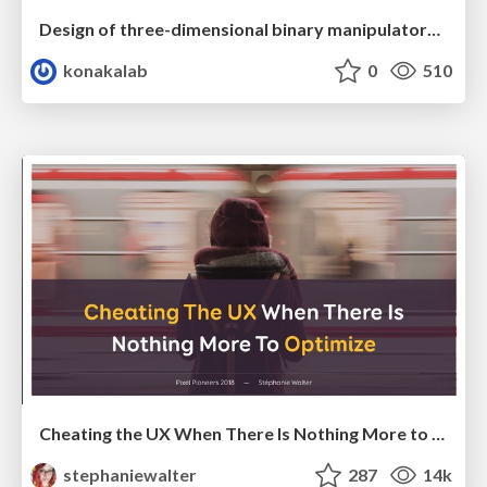
Design of three-dimensional binary manipulators for pick-and-place task avoiding obstacles (IECON2024)
konakalab
0
510
Cheating the UX When There Is Nothing More to Optimize - PixelPioneers
stephaniewalter
287
14k