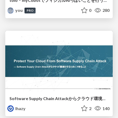
toio・myCobotでフィジカルAIっぽいことを行うための検討（とりあえず調査） / フィジカルAI LT（IoTLTによる開催）
you
0
280
PRO
Software Supply Chain Attackからクラウド環境を守るためにできること
lhazy
2
140