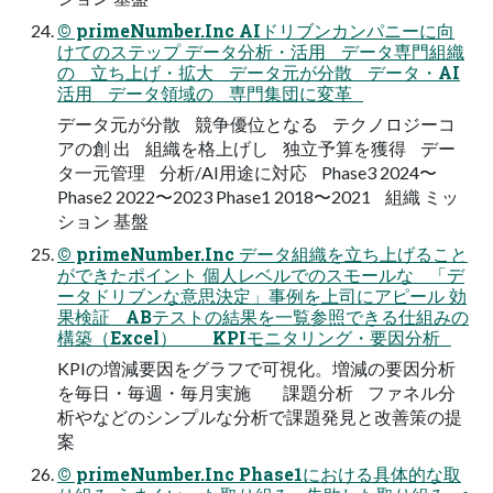
© primeNumber.Inc AIドリブンカンパニーに向
けてのステップ データ分析・活用 データ専門組織
の 立ち上げ・拡大 データ元が分散 データ・AI
活用 データ領域の 専門集団に変革
データ元が分散 競争優位となる テクノロジーコ
アの創 出 組織を格上げし 独立予算を獲得 デー
タ一元管理 分析/AI用途に対応 Phase3 2024〜
Phase2 2022〜2023 Phase1 2018〜2021 組織 ミッ
ション 基盤
© primeNumber.Inc データ組織を立ち上げること
ができたポイント 個人レベルでのスモールな 「デ
ータドリブンな意思決定」事例を上司にアピール 効
果検証 ABテストの結果を一覧参照できる仕組みの
構築（Excel） KPIモニタリング・要因分析
KPIの増減要因をグラフで可視化。増減の要因分析
を毎日・毎週・毎月実施 課題分析 ファネル分
析やなどのシンプルな分析で課題発見と改善策の提
案
© primeNumber.Inc Phase1における具体的な取