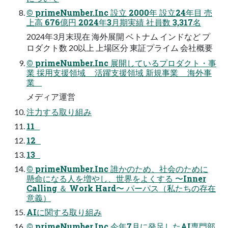
© primeNumber.Inc 設立 2000年 設立24年目 売
上高 676億円 2024年3月期実績 社員数 3,317名
2024年3月末現在 海外展開 ベトナム インドなど プ
ロダクト数 20以上 上場区分 東証プライム 会社概要
© primeNumber.Inc 展開しているプロダクト・事
業 採用支援領域 活躍支援領域 新規事業 海外事
業
メディア運営
注力する取り組み
11
12
13
© primeNumber.Inc 誰かのため、社会のために
懸命になる人を増やし、世界をよくする 〜Inner
Calling ＆ Work Hard〜 パーパス（私たちの存在
意義）
AIに関する取り組み
© primeNumber.Inc 今年7月に発足したAI専門部