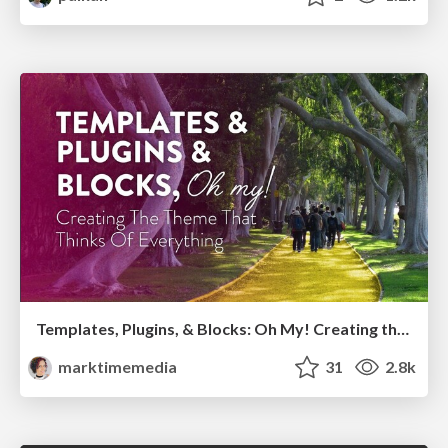
Templates, Plugins, & Blocks: Oh My! Creating the theme that thinks of everything
marktimemedia
31
2.8k