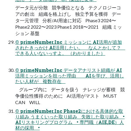
データ元が分散 競争優位となる テクノロジーコ
アの創 出 組織を格上げし 独立予算を獲得 デー
タ一元管理 分析/AI用途に対応 Phase3 2024〜
Phase2 2022〜2023 Phase1 2018〜2021 組織 ミッ
ション 基盤
© primeNumber.Inc ミッションに AI活用が追加
されたきっかけ AI活用したい。 なんとかして？
できる人いないっすよ。 （わかりました）
© primeNumber.Inc データアナリスト組織が AI
活用ミッションを担った理由 AIを学び、活用し
たい人材が 複数存在
グループ内に データを扱う ナレッジが蓄積 競
争優位性獲得 のために AI活用がマスト MUST
CAN WILL
© primeNumber.Inc Phase2における具体的な取
り組み うまくいった取り組み 失敗した取り組み •
AIリスキリングプログラム • 専門職（AIE,DE）人
材の採用 •