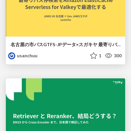
名古屋の市バスGTFS-JPデータ×スガキヤ 最寄りバス停検索をAmazon ElastiCache Serverless for Valkeyで最適化する
usanchuu
1
300