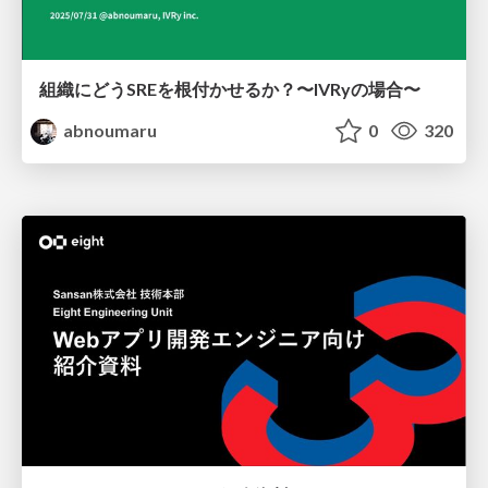
組織にどうSREを根付かせるか？〜IVRyの場合〜
abnoumaru
0
320