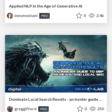
Applied NLP in the Age of Generative AI
inesmontani
4
2.4k
PRO
Dominate Local Search Results - an insider guide to GBP, reviews, and Local SEO
greggifford
0
250
PRO