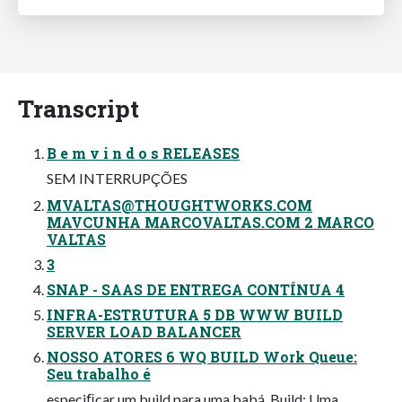
Transcript
B e m v i n d o s RELEASES
SEM INTERRUPÇÕES
MVALTAS@THOUGHTWORKS.COM
MAVCUNHA MARCOVALTAS.COM 2 MARCO
VALTAS
3
SNAP - SAAS DE ENTREGA CONTÍNUA 4
INFRA-ESTRUTURA 5 DB WWW BUILD
SERVER LOAD BALANCER
NOSSO ATORES 6 WQ BUILD Work Queue:
Seu trabalho é
especiﬁcar um build para uma babá. Build: Uma