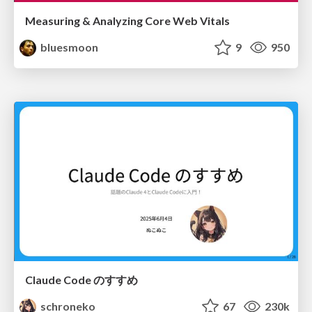
Measuring & Analyzing Core Web Vitals
bluesmoon
9
950
Claude Code のすすめ
schroneko
67
230k