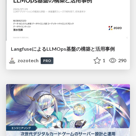
LangfuseによるLLMOps基盤の構築と活用事例
zozotech
1
290
PRO