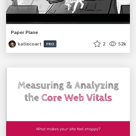
Paper Plane
katiecoart
2
52k
PRO