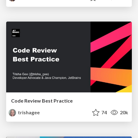
Code Review Best Practice
trishagee
74
20k