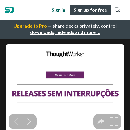
Sign in
Sign up for free
Upgrade to Pro
— share decks privately, control
downloads, hide ads and more …