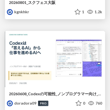
20260801_スクフェス大阪
kgnkhkr
1
1.2k
20260608_Codexの可能性_ノンプログラマー向け_大城追記
doradora09
0
760
PRO