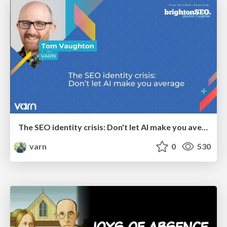
The SEO identity crisis: Don't let AI make you average
varn
0
530