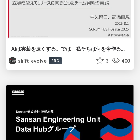
AIは実装を速くする。では、私たちは何を今作るべきか？－立場を越えてリリースに向き合ったチーム開発の実践 / 20260801 Hiromi Nakaya and Naoki Takahashi
shift_evolve
3
400
PRO