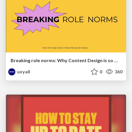
Breaking role norms: Why Content Design is so much more than writing copy - Taylor Woolridge
uxyall
0
360