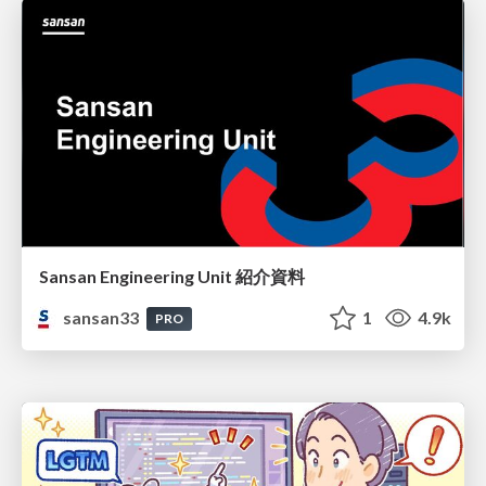
Sansan Engineering Unit 紹介資料
sansan33
1
4.9k
PRO