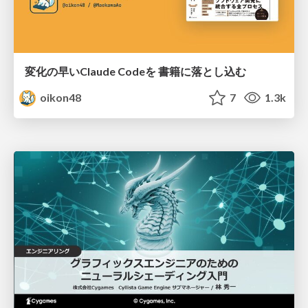
変化の早いClaude Codeを 書籍に落とし込む
oikon48
7
1.3k