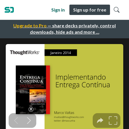
Sign in
Sign up for free
Upgrade to Pro
— share decks privately, control
downloads, hide ads and more …