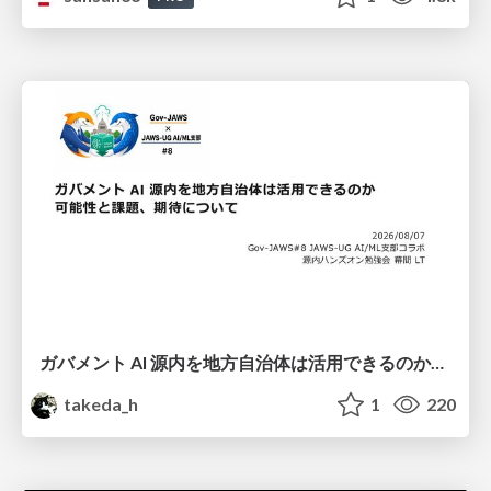
ガバメント AI 源内を地方自治体は活用できるのか 可能性と課題、期待について
takeda_h
1
220