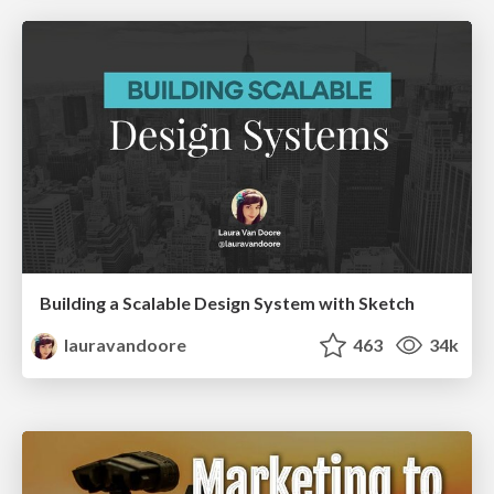
Building a Scalable Design System with Sketch
lauravandoore
463
34k