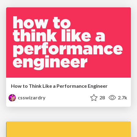
How to Think Like a Performance Engineer
csswizardry
28
2.7k