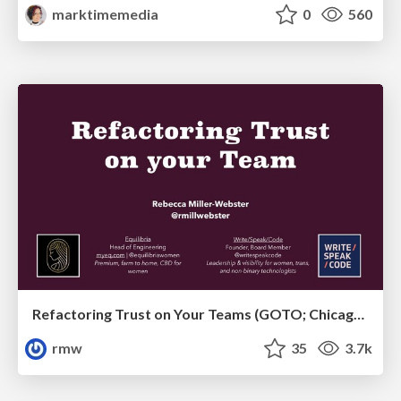
marktimemedia
0
560
Refactoring Trust on Your Teams (GOTO; Chicago 2020)
rmw
35
3.7k