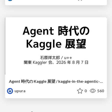
Agent 時代の Kaggle 展望 / kaggle-in-the-agentic-era
upura
0
560