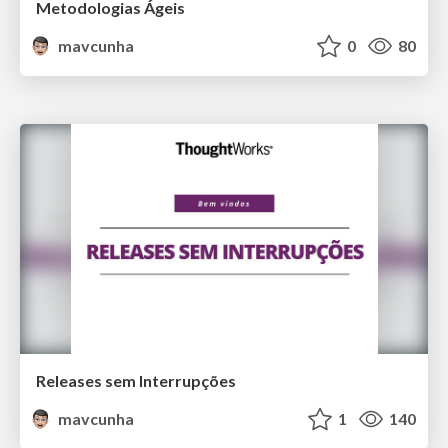
Metodologias Ágeis
mavcunha
0
80
Releases sem Interrupções
mavcunha
1
140