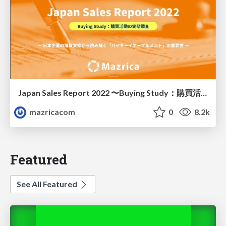
Japan Sales Report 2022 〜Buying Study：購買活動の実態調査〜
mazricacom
0
8.2k
Featured
See All Featured