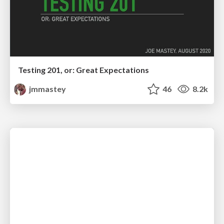
Testing 201, or: Great Expectations
jmmastey
46
8.2k