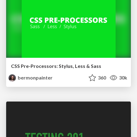
CSS Pre-Processors: Stylus, Less & Sass
bermonpainter
360
30k