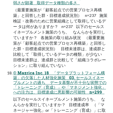
弱さが顕著 取得データ種類の多さ
（最重要施策が「顧客起点での営業プロセス再構
築」と回答した群・目標達成状況別） n=237 施策
検証・改善のために営業組織として取得しているデ
ー タは何がありますか？ n=237 以下のセールス
イネーブルメント施策のうち、 なんらかを実行し
ていますか？ 各施策の取り組み状況 （最重要施
策が「顧客起点での営業プロセス再構築」と回答し
た群・目標達成状況別） 目標未達群は、達成群と
比較して「取得しているデータの種類」が少ない
目標未達群は、達成群と比較して「組織コラボレー
ション」に取り組んでいない
© Mazrica Inc. 18 「データプラットフォーム構
築」の欠落した人材強化施策 03. セールスイネー
ブルメントの過ち データ基盤が不十分な状態での
「トレーニング（育成）」や「マネジメント強化」
への注力は、目標達成に悪影響の可能性 n=299
以下のセールスイネーブルメント施策のうち、 な
んらかを実行していますか？ 目標達成率 （「マ
ネージャー強化」or「トレーニング（育成）」に取