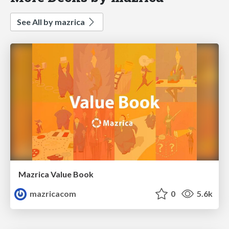
See All by mazrica
Mazrica Value Book
mazricacom
0
5.6k