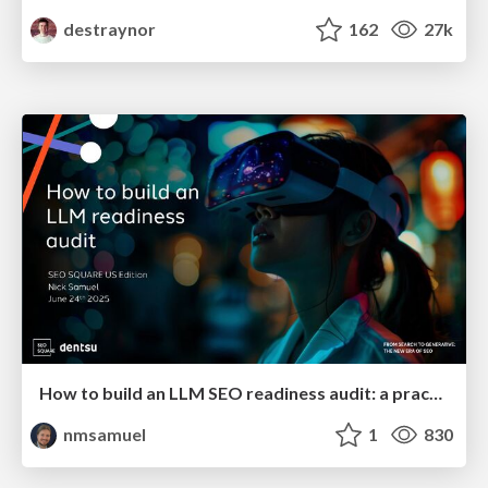
destraynor
162
27k
How to build an LLM SEO readiness audit: a practical framework
nmsamuel
1
830