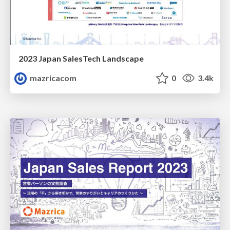
2023 Japan SalesTech Landscape
mazricacom
0
3.4k