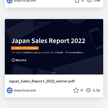
mazricacom
0
14k
Japan_Sales_Report_2022_winter.pdf
mazricacom
0
5.1k