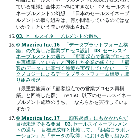
ている組織は全体の15%にすぎない 02. セールスイ
ネーブルメントの幻想 「日本のセールスイネーブ
ルメントの取り組みは、何か間違っているのではな
いか？」という問いが導出される
03. セールスイネーブルメントの過ち
© Mazrica Inc. 16 「データプラットフォーム構
築」の欠落した営業プロセス設計 03. セールスイ
ネーブルメントの過ち 「顧客起点で営業プロセス
を再構築している」と回答した企業の多くは、「顧
客のデータ」に基づく施策を実行していない 「テ
クノロジーによるデータプラットフォーム構築」取
り組み状況
（最重要施策が「顧客起点での営業プロセス再構
築」と回答した群） n=150 以下のセールスイネー
ブルメント施策のうち、 なんらかを実行していま
すか？
© Mazrica Inc. 17 「顧客起点」にもかかわらず
目標未達である要因 03. セールスイネーブルメン
トの過ち 目標達成群と比較して、「組織コラボレ
ーション」と「データの取得」における取り組みの