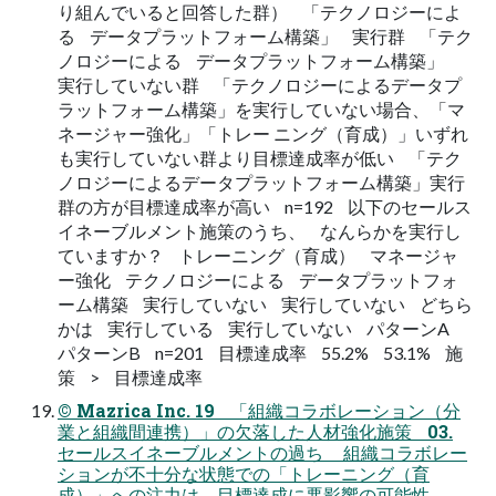
り組んでいると回答した群） 「テクノロジーによ
る データプラットフォーム構築」 実行群 「テク
ノロジーによる データプラットフォーム構築」
実行していない群 「テクノロジーによるデータプ
ラットフォーム構築」を実行していない場合、「マ
ネージャー強化」「トレー ニング（育成）」いずれ
も実行していない群より目標達成率が低い 「テク
ノロジーによるデータプラットフォーム構築」実行
群の方が目標達成率が高い n=192 以下のセールス
イネーブルメント施策のうち、 なんらかを実行し
ていますか？ トレーニング（育成） マネージャ
ー強化 テクノロジーによる データプラットフォ
ーム構築 実行していない 実行していない どちら
かは 実行している 実行していない パターンA
パターンB n=201 目標達成率 55.2% 53.1% 施
策 > 目標達成率
© Mazrica Inc. 19 「組織コラボレーション（分
業と組織間連携）」の欠落した人材強化施策 03.
セールスイネーブルメントの過ち 組織コラボレー
ションが不十分な状態での「トレーニング（育
成）」への注力は、目標達成に悪影響の可能性