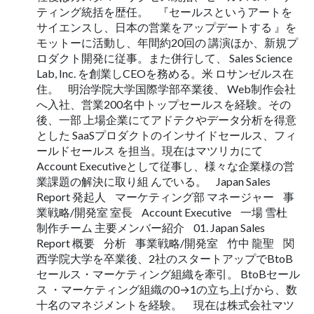
ティング統括を歴任。 『セールスというアートを
サイエンスし、日本の営業をアップデートする 』を
モットーに活動し、年間約20回の 講演ほか、新規プ
ロダクト開発に従事。また併行して、 Sales Science
Lab, Inc. を創業しCEOを務める。米 ロサンゼルス在
住。 明治学院大学国際学部卒業後、 Web制作会社
へ入社、営業200名中トップセールスを経験。その
後、一部 上場企業にてアドテクやデータ分析を得意
とした SaaSプロダクトのインサイドセールス、フィ
ールドセールス を担当。現在はマツリカにて
Account Executiveとして従事し、様々な企業様の営
業課題の解決に取り組 んでいる。 Japan Sales
Report 発起人 マーケティング部 マネージャー 事
業戦略/開発室 室長 Account Executive 一場 雪杜
制作チーム 主要メンバー紹介 01. Japan Sales
Report 概要 分析 事業戦略/開発室 竹中 龍聖 関
西学院大学を卒業後、2社のスタートアップでBtoB
セールス・マーケティング組織を牽引。 BtoBセール
ス ・マーケティング組織の0→1の立ち上げから、数
十名のマネジメントを経験。 現在は株式会社マツ