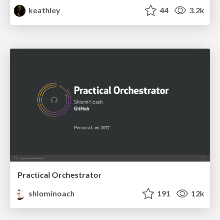
keathley
44
3.2k
Practical Orchestrator
shlominoach
191
12k