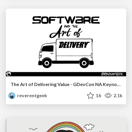
The Art of Delivering Value - GDevCon NA Keynote
reverentgeek
16
2.1k