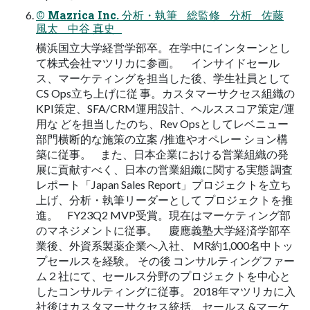
© Mazrica Inc. 分析・執筆 総監修 分析 佐藤
風太 中谷 真史
横浜国立大学経営学部卒。在学中にインターンとし
て株式会社マツリカに参画。 インサイドセール
ス、マーケティングを担当した後、学生社員として
CS Ops立ち上げに従 事。カスタマーサクセス組織の
KPI策定、SFA/CRM運用設計、ヘルススコア策定/運
用な どを担当したのち、Rev Opsとしてレベニュー
部門横断的な施策の立案 /推進やオペレー ション構
築に従事。 また、日本企業における営業組織の発
展に貢献すべく、日本の営業組織に関する実態 調査
レポート「Japan Sales Report」プロジェクトを立ち
上げ、分析・執筆リーダーとして プロジェクトを推
進。 FY23Q2 MVP受賞。現在はマーケティング部
のマネジメントに従事。 慶應義塾大学経済学部卒
業後、外資系製薬企業へ入社、 MR約1,000名中トッ
プセールスを経験。 その後 コンサルティングファー
ム２社にて、セールス分野のプロジェクトを中心と
したコンサルティングに従事。 2018年マツリカに入
社後はカスタマーサクセス統括、セールス &マーケ