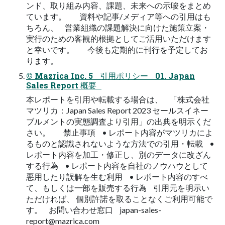
ンド、取り組み内容、課題、未来への示唆をまとめ
ています。 資料や記事/メディア等への引用はも
ちろん、 営業組織の課題解決に向けた施策立案・
実行のための客観的根拠としてご活用いただけます
と幸いです。 今後も定期的に刊行を予定してお
ります。
© Mazrica Inc. 5 引用ポリシー 01. Japan
Sales Report 概要
本レポートを引用や転載する場合は、 「株式会社
マツリカ：Japan Sales Report 2023 セールスイネー
ブルメントの実態調査より引用」の出典を明示くだ
さい。 禁止事項 • レポート内容がマツリカによ
るものと認識されないような方法での引用・転載 •
レポート内容を加工・修正し、別のデータに改ざん
する行為 • レポート内容を自社のノウハウとして
悪用したり誤解を生む利用 • レポート内容のすべ
て、もしくは一部を販売する行為 引用元を明示い
ただければ、 個別許諾を取ることなくご利用可能で
す。 お問い合わせ窓口
japan-sales-
report@mazrica.com