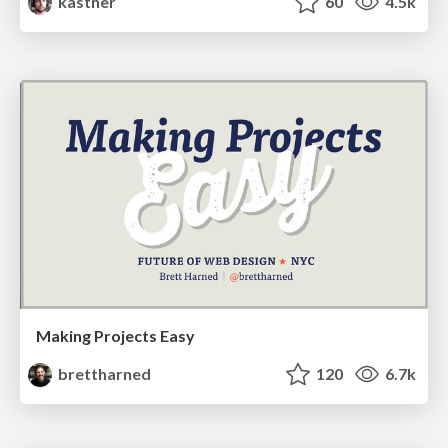
kastner
60
4.5k
Making Projects Easy
brettharned
120
6.7k