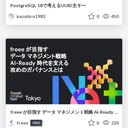
PostgreSQL 18で考えるUUID主キー
kazuhiro1982
0
450
freee が目指す データ マネジメント戦略 AI-Ready 時代を支える 攻めのガバナンスとは
freee
0
220
PRO