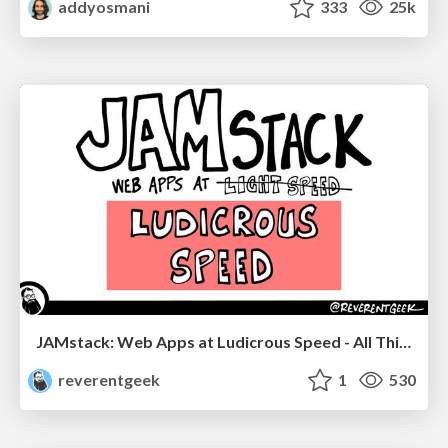
addyosmani
333
25k
JAMstack: Web Apps at Ludicrous Speed - All Things Open 2022
reverentgeek
1
530