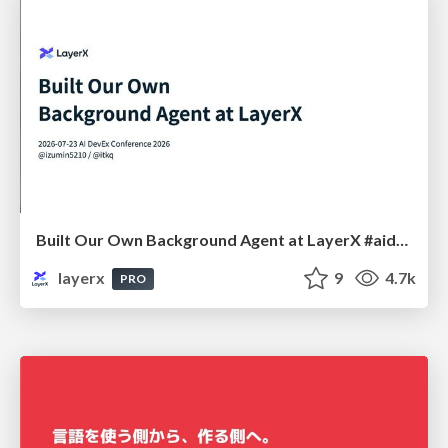
Built Our Own Background Agent at LayerX #aidevex_findy
layerx
9
4.7k
PRO