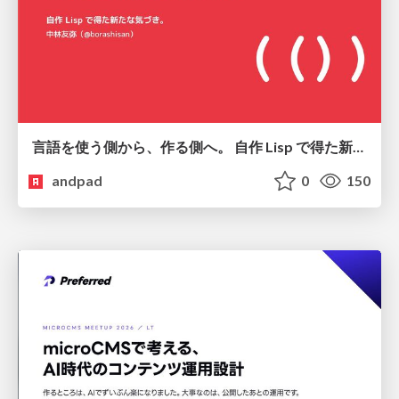
言語を使う側から、作る側へ。 自作 Lisp で得た新たな気づき。
andpad
0
150