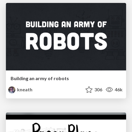
Building an army of robots
kneath
306
46k