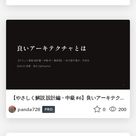
【やさしく解説 設計編・中級 #6】良いアーキテクチャとは ～ 一本の登り道の、行き先 ～
panda728
0
200
PRO