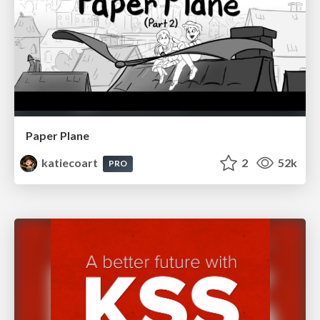
Paper Plane
katiecoart
2
52k
PRO