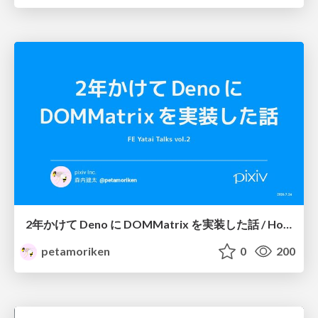
2年かけて Deno に DOMMatrix を実装した話 / How I implemented DOMMatrix in Deno over two years
petamoriken
0
200