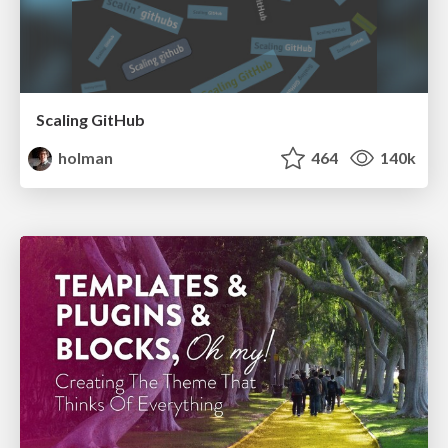
Scaling GitHub
holman
464
140k