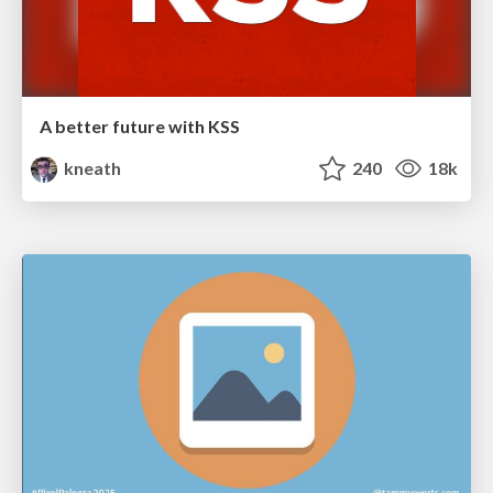
A better future with KSS
kneath
240
18k