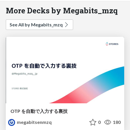
More Decks by Megabits_mzq
See All by Megabits_mzq
OTP を自動で入力する裏技
megabitsenmzq
0
180