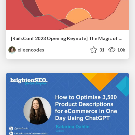
[RailsConf 2023 Opening Keynote] The Magic of Rails
eileencodes
31
10k