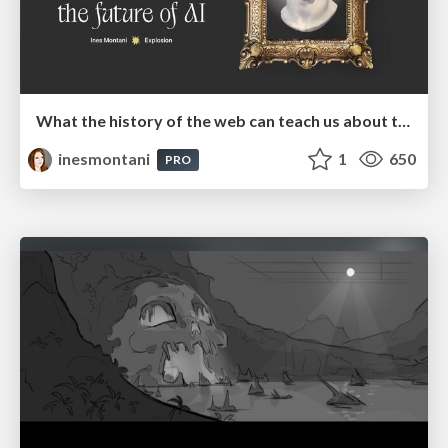
What the history of the web can teach us about the future of AI
inesmontani
1
650
PRO