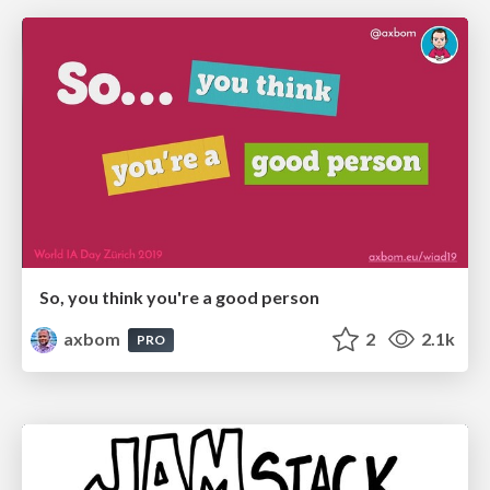
So, you think you're a good person
axbom
2
2.1k
PRO