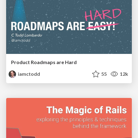
Product Roadmaps are Hard
iamctodd
55
12k