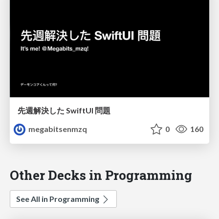
先週解決した SwiftUI 問題
megabitsenmzq
0
160
Other Decks in Programming
See All in Programming