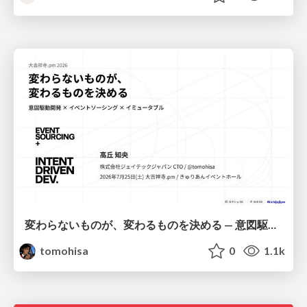
変わらないものが、変わるものを決める — 意図駆動開発 × イベントソーシング × イミュータブル | What Doesn't Change Decides What Can — IDD × Event Sourcing × Immutability
tomohisa
0
1.1k