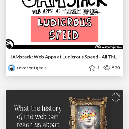
JAMstack: Web Apps at Ludicrous Speed - All Things Open 2022
reverentgeek
1
530