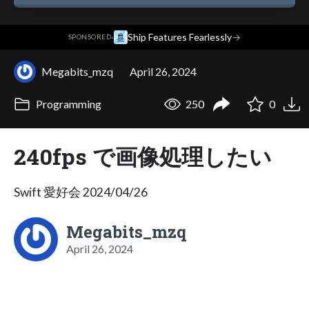
·
Ship Features Fearlessly
→
SPONSORED
Megabits_mzq
April 26, 2024
Programming
250
0
240fps で画像処理したい
Swift 愛好会 2024/04/26
Megabits_mzq
April 26, 2024