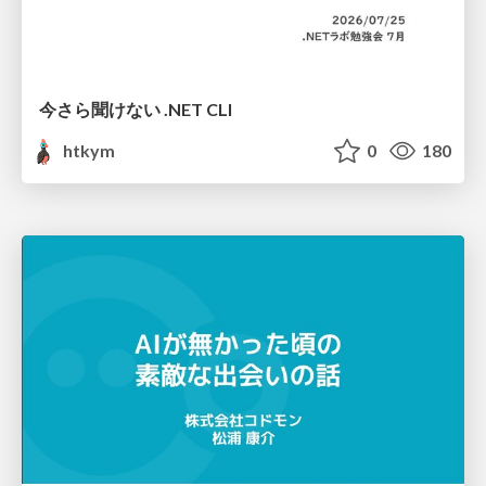
今さら聞けない .NET CLI
htkym
0
180