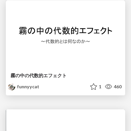
霧の中の代数的エフェクト
funnyycat
1
460