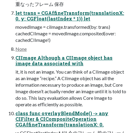
重なったフレーム 保存
let trans = CGAffineTransform(translationX:
0, y: CGFloat(lastIndex * 1)) let
movedImage = ciImage.transformed(by: trans)
cachedCIImage = movedImage.composited(over:
cachedCIImage!)
None
CIImage Although a CIImage object has
image data associated with
it, it is not an image. You can think of a CIImage object
as an image “recipe.” A CIImage object has all the
information necessary to produce an image, but Core
Image doesn’t actually render an image until it is told to
do so. This lazy evaluation allows Core Image to
operate as efﬁciently as possible.
class func overlayBlendMode() -> any
CIFilter & CICompositeOperation
CGAffineTransform(translationX: 0,
y: CGFloat(lastIndex * 1)) 今のフレーム 前のフレーム