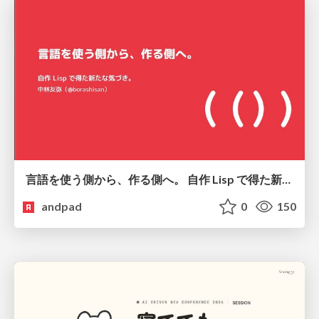
言語を使う側から、作る側へ。 自作 Lisp で得た新たな気づき。
andpad
0
150