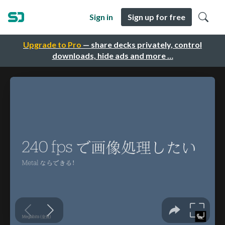
Sign in
Sign up for free
Upgrade to Pro
— share decks privately, control
downloads, hide ads and more …