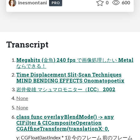
inesmontani
0
600
PRO
Transcript
Megabits (⾦⿂) 240 fps で画像処理したい Metal
ならできる！
Time Displacement Slit-Scan Techniques
MIND BENDING EFFECTS Onomatopoetix
岩井俊雄 マシュマロモニター（ICC） 2002
None
None
class func overlayBlendMode() -> any
CIFilter & CICompositeOperation
CGAffineTransform(translationX: 0,
y: CGFloat(lastIndex * 1)) 今のフレーム 前のフレーム