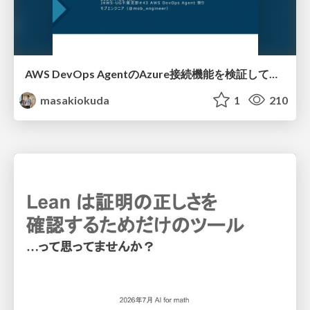
AWS DevOps AgentのAzure接続機能を検証して見えた活用法／Use Cases Verified for the AWS DevOps Agent's Azure Connectivity Feature
masakiokuda
1
210