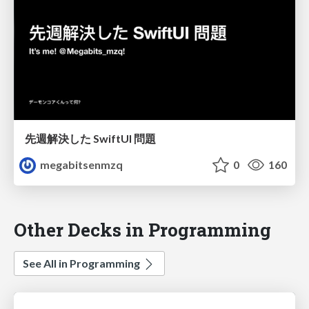
先週解決した SwiftUI 問題
megabitsenmzq
0
160
Other Decks in Programming
See All in Programming