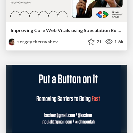
Improving Core Web Vitals using Speculation Rules API
sergeychernyshev
21
1.6k