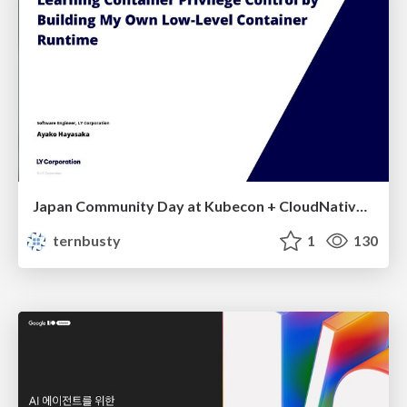
Japan Community Day at Kubecon + CloudNativeCon Japan 2026: Learning Container Privilege Control by Building My Own Low-Level Container Runtime
ternbusty
1
130