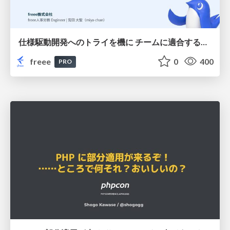
仕様駆動開発へのトライを機に チームに適合する手法を模索し続けている話
freee
0
400
PRO