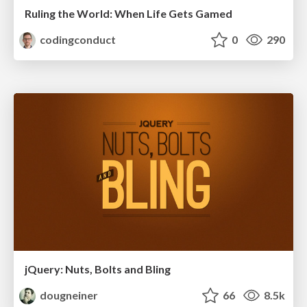
Ruling the World: When Life Gets Gamed
codingconduct
0
290
jQuery: Nuts, Bolts and Bling
dougneiner
66
8.5k