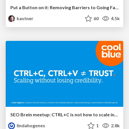
Put a Button on it: Removing Barriers to Going Fast.
kastner
60
4.5k
SEO Brein meetup: CTRL+C is not how to scale international SEO
lindahogenes
1
2.8k