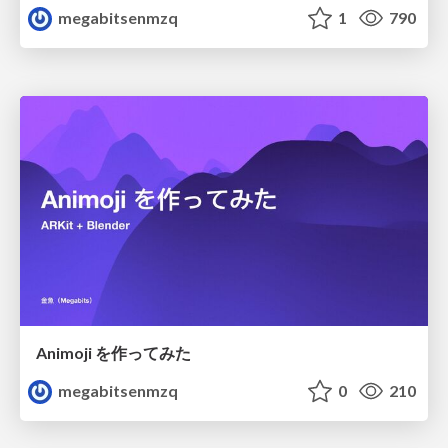
megabitsenmzq
1
790
Animoji を作ってみた
megabitsenmzq
0
210