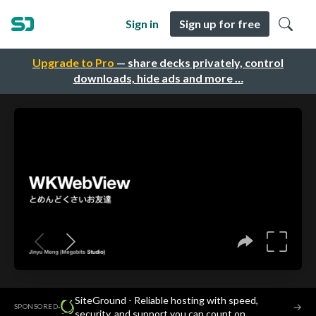
Sign in
Sign up for free
Upgrade to Pro
— share decks privately, control
downloads, hide ads and more …
SiteGround - Reliable hosting with speed,
·
→
SPONSORED
security, and support you can count on.