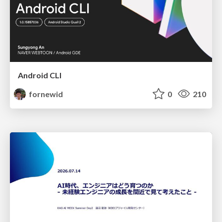
Android CLI
fornewid
0
210