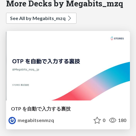
More Decks by Megabits_mzq
See All by Megabits_mzq
OTP を自動で入力する裏技
megabitsenmzq
0
180