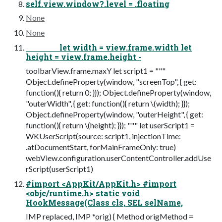
self.view.window?.level = .floating
None
None
let width = view.frame.width let
height = view.frame.height -
toolbarView.frame.maxY let script1 = """
Object.defineProperty(window, "screenTop", { get:
function(){ return 0; }}); Object.defineProperty(window,
"outerWidth", { get: function(){ return \(width); }});
Object.defineProperty(window, "outerHeight", { get:
function(){ return \(height); }}); """ let userScript1 =
WKUserScript(source: script1, injectionTime:
.atDocumentStart, forMainFrameOnly: true)
webView.configuration.userContentController.addUse
rScript(userScript1)
#import <AppKit/AppKit.h> #import
<objc/runtime.h> static void
HookMessage(Class cls, SEL selName,
IMP replaced, IMP *orig) { Method origMethod =