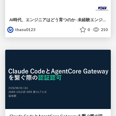
AI時代、エンジニアはどう育つのか -未経験エンジニアの成長を間近で見て考えたこと-
thasu0123
0
210
Claude CodeとAgentCore Gatewayを繋ぐ際の認証認可 / Authentication and authorization when connecting Claude Code with AgentCore Gateway