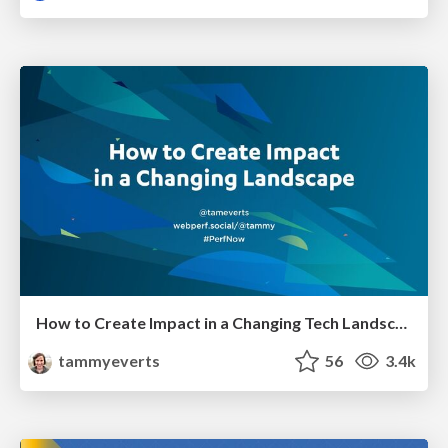
How to Create Impact in a Changing Tech Landscape [PerfNow 2023]
tammyeverts
56
3.4k