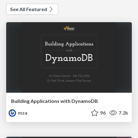
See All Featured
Building Applications with DynamoDB
mza
96
7.2k