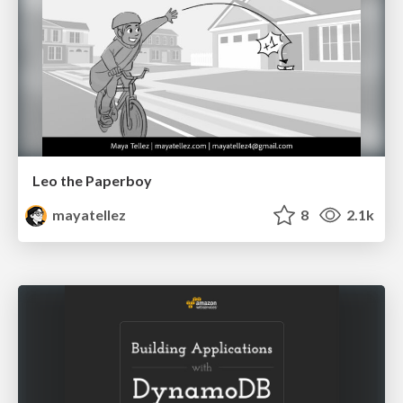
Leo the Paperboy
mayatellez
8
2.1k