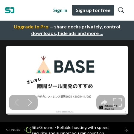
Sign in
Sign up for free
Upgrade to Pro
— share decks privately, control
downloads, hide ads and more …
SiteGround - Reliable hosting with speed,
·
→
SPONSORED
security, and support you can count on.