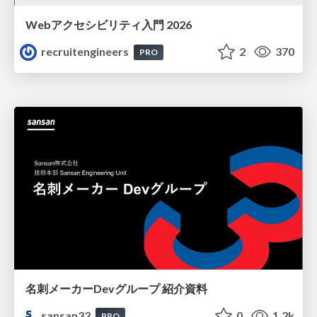
Webアクセシビリティ入門 2026
recruitengineers
2
370
PRO
名刺メーカーDevグループ 紹介資料
sansan33
0
1.2k
PRO