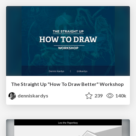
The Straight Up "How To Draw Better" Workshop
denniskardys
239
140k