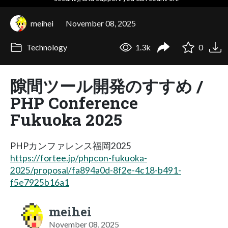
meihei
November 08, 2025
Technology
1.3k
0
隙間ツール開発のすすめ /
PHP Conference
Fukuoka 2025
PHPカンファレンス福岡2025
https://fortee.jp/phpcon-fukuoka-
2025/proposal/fa894a0d-8f2e-4c18-b491-
f5e7925b16a1
meihei
November 08, 2025