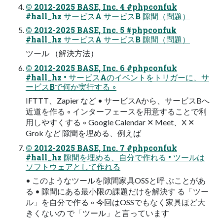
© 2012-2025 BASE, Inc. 4 #phpconfuk
#hall_hz サービスA サービスB 隙間（問題）
© 2012-2025 BASE, Inc. 5 #phpconfuk
#hall_hz サービスA サービスB 隙間（問題）
ツール （解決方法）
© 2012-2025 BASE, Inc. 6 #phpconfuk
#hall_hz • サービスAのイベントをトリガーに、サ
ービスBで何か実行する ◦
IFTTT、Zapier など • サービスAから、サービスBへ
近道を作る ◦ インターフェースを用意することで利
用しやすくする ◦ Google Calendar ✕ Meet、X ✕
Grok など 隙間を埋める、例えば
© 2012-2025 BASE, Inc. 7 #phpconfuk
#hall_hz 隙間を埋める、自分で作れる • ツールは
ソフトウェアとして作れる
• このようなツールを隙間家具OSSと呼 ぶことがあ
る • 隙間にある最小限の課題だけを解決す る「ツー
ル」を自分で作る ◦ 今回はOSSでもなく家具ほど大
きくないの で「ツール」と言っています