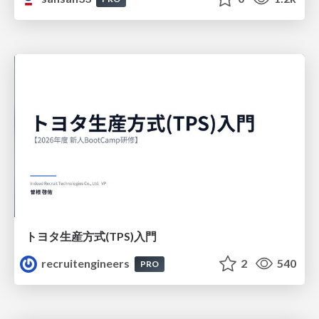
トヨタ⽣産⽅式(TPS)⼊⾨
recruitengineers
2
540
PRO