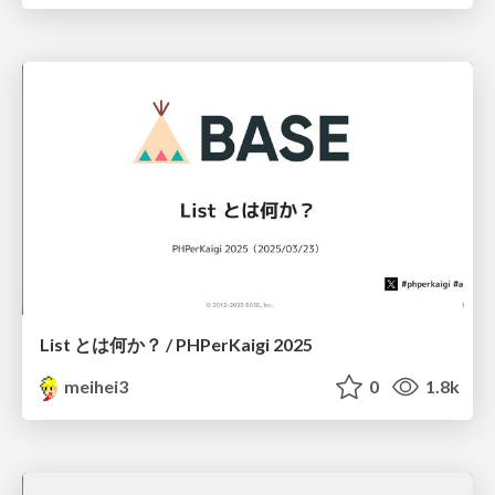
List とは何か？ / PHPerKaigi 2025
meihei3
0
1.8k