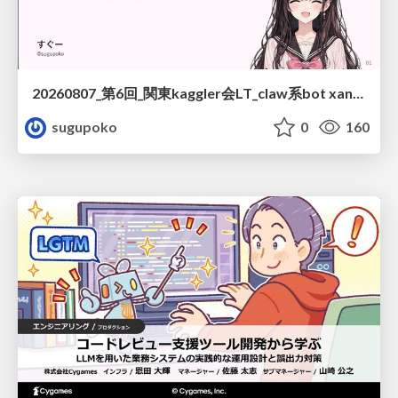
20260807_第6回_関東kaggler会LT_claw系bot xangiと始める、"寂しくない" kaggle
sugupoko
0
160