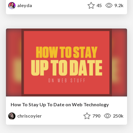
aleyda
45
9.2k
How To Stay Up To Date on Web Technology
chriscoyier
790
250k