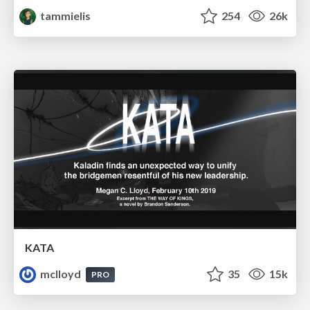
tammielis
254
26k
KATA
mclloyd
35
15k
PRO