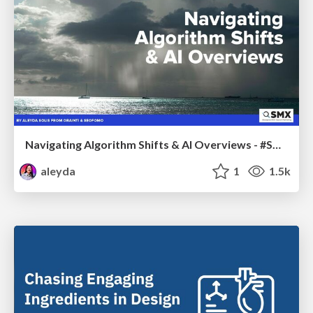
Navigating Algorithm Shifts & AI Overviews - #SMXNext
aleyda
1
1.5k