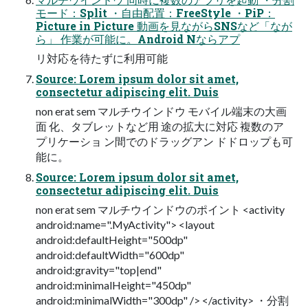
モード：Split ・自由配置：FreeStyle ・PiP：
Picture in Picture 動画を見ながらSNSなど「なが
ら」 作業が可能に。Android Nならアプ
リ対応を待たずに利用可能
Source: Lorem ipsum dolor sit amet,
consectetur adipiscing elit. Duis
non erat sem マルチウインドウ モバイル端末の大画
面 化、タブレットなど用 途の拡大に対応 複数のア
プリケーショ ン間でのドラッグアン ドドロップも可
能に。
Source: Lorem ipsum dolor sit amet,
consectetur adipiscing elit. Duis
non erat sem マルチウインドウのポイント <activity
android:name=".MyActivity"> <layout
android:defaultHeight="500dp"
android:defaultWidth="600dp"
android:gravity="top|end"
android:minimalHeight="450dp"
android:minimalWidth="300dp" /> </activity> ・分割