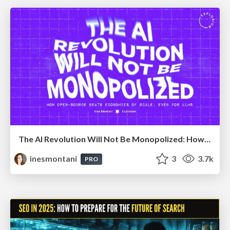
The AI Revolution Will Not Be Monopolized: How open-source beats economies of scale, even for LLMs
inesmontani
3
3.7k
PRO