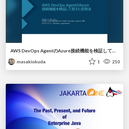
AWS DevOps AgentのAzure接続機能を検証して見えた活用法／Use Cases Verified for the AWS DevOps Agent's Azure Connectivity Feature
masakiokuda
1
210