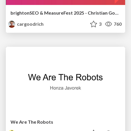
brightonSEO & MeasureFest 2025 - Christian Goodrich - Winning strategies for Black Friday CRO & PPC
cargoodrich
3
760
We Are The Robots