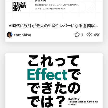
AI時代に設計が 最大の生産性レバーになる 意図駆動開発とデータを消さない設計｜Don't Delete Your Data or Your Intent — Design as the Deepest Lever in the AI Era
tomohisa
1
650