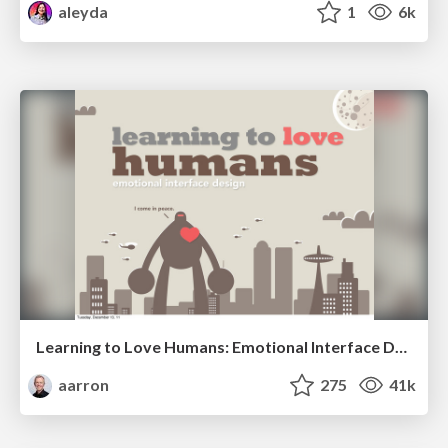
aleyda
1
6k
Learning to Love Humans: Emotional Interface Design
aarron
275
41k