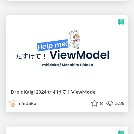
DroidKaigi 2024 たすけて！ViewModel
mhidaka
8
5.2k