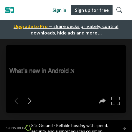
Sign in
Sign up for free
Upgrade to Pro
— share decks privately, control
downloads, hide ads and more …
SiteGround - Reliable hosting with speed,
·
→
SPONSORED
security, and support you can count on.