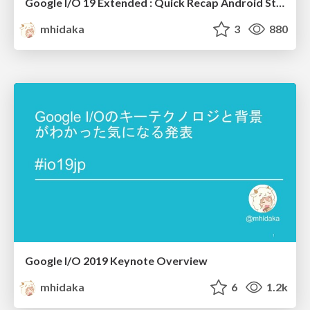
Google I/O 19 Extended : Quick Recap Android Studio 3.5
mhidaka
3
880
Google I/O 2019 Keynote Overview
mhidaka
6
1.2k