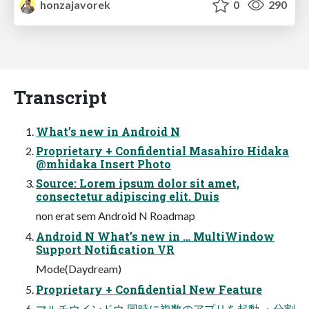
honzajavorek
0
290
Transcript
What’s new in Android N
Proprietary + Confidential Masahiro Hidaka
@mhidaka Insert Photo
Source: Lorem ipsum dolor sit amet,
consectetur adipiscing elit. Duis
non erat sem Android N Roadmap
Android N What’s new in … MultiWindow
Support Notification VR
Mode(Daydream)
Proprietary + Confidential New Feature
マルチウインドウ 同時に複数のアプリを起動 ・分割