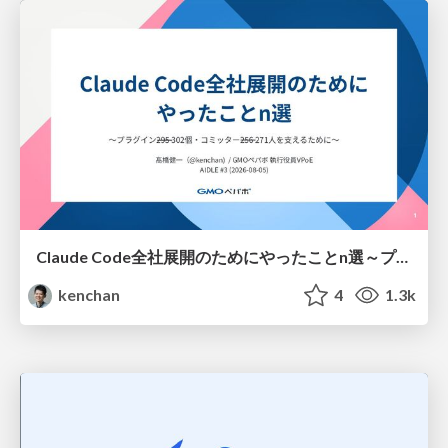
Claude Code全社展開のためにやったことn選～プラグイン302個・コミッター271人を支えるために～
kenchan
4
1.3k