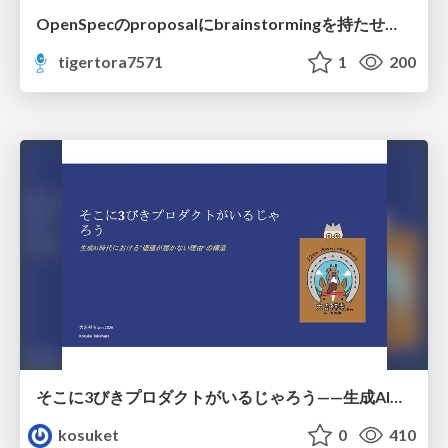
OpenSpecのproposalにbrainstormingを持たせてみた
tigertora7571
1
200
そこに3びきプロダクトがいるじゃろう——生成AI時代における“価値が届かない理由”の構造
kosuket
0
410