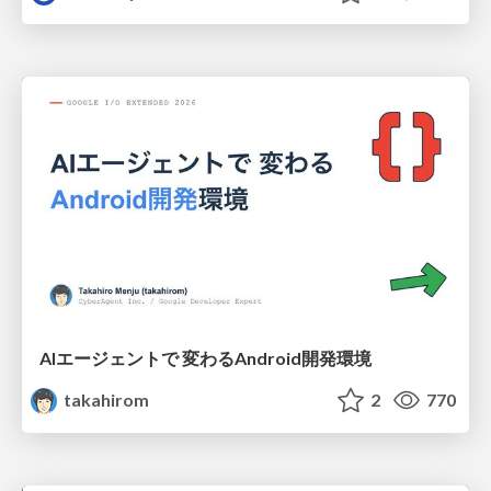
AIエージェントで 変わるAndroid開発環境
takahirom
2
770