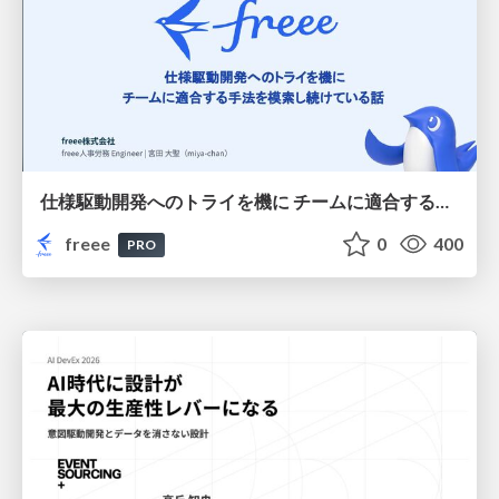
仕様駆動開発へのトライを機に チームに適合する手法を模索し続けている話
freee
0
400
PRO