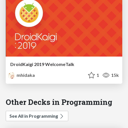
DroidKaigi 2019 WelcomeTalk
mhidaka
1
15k
Other Decks in Programming
See All in Programming