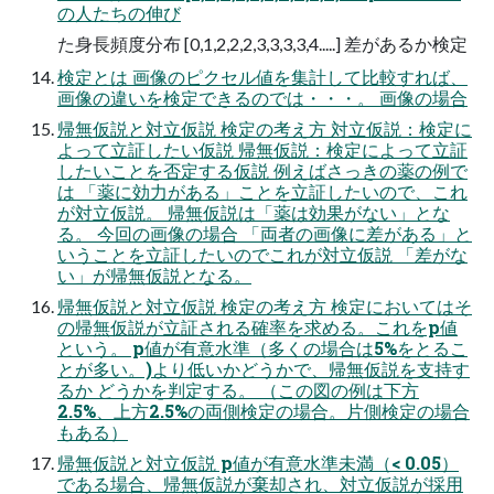
の人たちの伸び
た身長頻度分布 [0,1,2,2,2,3,3,3,3,4.....] 差があるか検定
検定とは 画像のピクセル値を集計して比較すれば、
画像の違いを検定できるのでは・・・。 画像の場合
帰無仮説と対立仮説 検定の考え方 対立仮説：検定に
よって立証したい仮説 帰無仮説：検定によって立証
したいことを否定する仮説 例えばさっきの薬の例で
は 「薬に効力がある」ことを立証したいので、これ
が対立仮説。 帰無仮説は「薬は効果がない」とな
る。 今回の画像の場合 「両者の画像に差がある」と
いうことを立証したいのでこれが対立仮説 「差がな
い」が帰無仮説となる。
帰無仮説と対立仮説 検定の考え方 検定においてはそ
の帰無仮説が立証される確率を求める。これをp値
という。 p値が有意水準（多くの場合は5%をとるこ
とが多い。)より低いかどうかで、帰無仮説を支持す
るか どうかを判定する。 （この図の例は下方
2.5%、上方2.5%の両側検定の場合。片側検定の場合
もある）
帰無仮説と対立仮説 p値が有意水準未満（< 0.05）
である場合、帰無仮説が棄却され、対立仮説が採用