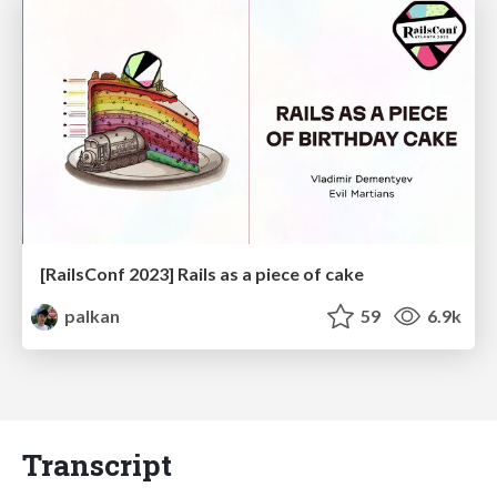
[RailsConf 2023] Rails as a piece of cake
palkan
59
6.9k
Transcript