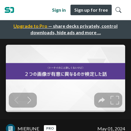
Sign in
Sign up for free
Upgrade to Pro
— share decks privately, control
downloads, hide ads and more …
MIERUNE
May 01, 2024
PRO