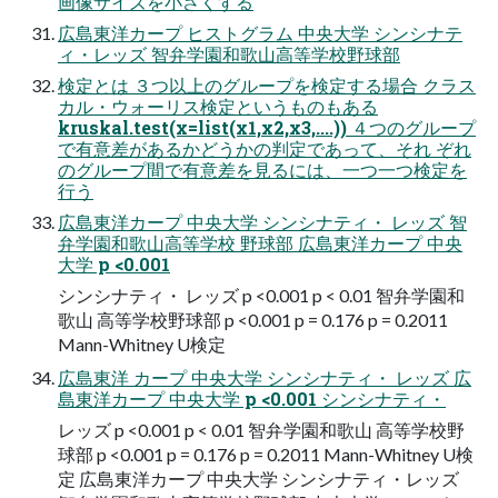
画像サイズを小さくする
広島東洋カープ ヒストグラム 中央大学 シンシナテ
ィ・レッズ 智弁学園和歌山高等学校野球部
検定とは ３つ以上のグループを検定する場合 クラス
カル・ウォーリス検定というものもある
kruskal.test(x=list(x1,x2,x3,....)) ４つのグループ
で有意差があるかどうかの判定であって、それ ぞれ
のグループ間で有意差を見るには、一つ一つ検定を
行う
広島東洋カープ 中央大学 シンシナティ・ レッズ 智
弁学園和歌山高等学校 野球部 広島東洋カープ 中央
大学 p <0.001
シンシナティ・ レッズ p <0.001 p < 0.01 智弁学園和
歌山 高等学校野球部 p <0.001 p = 0.176 p = 0.2011
Mann-Whitney U検定
広島東洋 カープ 中央大学 シンシナティ・ レッズ 広
島東洋カープ 中央大学 p <0.001 シンシナティ・
レッズ p <0.001 p < 0.01 智弁学園和歌山 高等学校野
球部 p <0.001 p = 0.176 p = 0.2011 Mann-Whitney U検
定 広島東洋カープ 中央大学 シンシナティ・レッズ