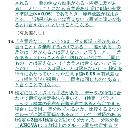
される。 「薬の例なら効果がある（両者に差があ
る）」ということになる 有意差あり 逆にp値が有意
水準以上(>= 0.05）であるとき、帰無仮説が採用さ
れる。 「効果があるとは言えない（両者に違いがあ
るとは言えない）ということに なる。
（有意差なし）
「有意差なし」というのは、対立仮説（差があると
言うこと）を棄却するだけである。 「差がある」の
反対は「差があるとは言えない」と言うこと。 「差
がある」ということが言い切れないだけで、「同じ
もの」とは言えない （「カラスは青くない」と言っ
ただけ、「カラスは黒い」とは限らない） ＝ 検定を
行うにあたっていくつか注意 p値>0.05 ＝有意差な
し（帰無仮説が採用） ＝「両者は同じものである」
と言うことではない。
検定にはさまざまな手法がある。 データの特性に合
わせて適切な検定手法を用いる。 t検定：パラメト
リック（標本の分布が正規分布であると仮定できる
場合）に使用。 等分散であるとか、比較する２つの
グループに対応関係があるかどうかで、対応のあ る
t検定や2標本t検定など細かく分かれる。 分散分析
（ANOVA)：３群以上のグループ間を検定する マ