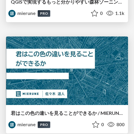
QGISで実現するもっと分かりやすい森林ゾーニング / FOSS4G 2024 Japan
mierune
0
1.1k
PRO
君はこの色の違いを見ることができるか / MIERUNE BBQ #12
mierune
0
800
PRO