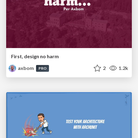
First, design no harm
axbom
2
1.2k
PRO