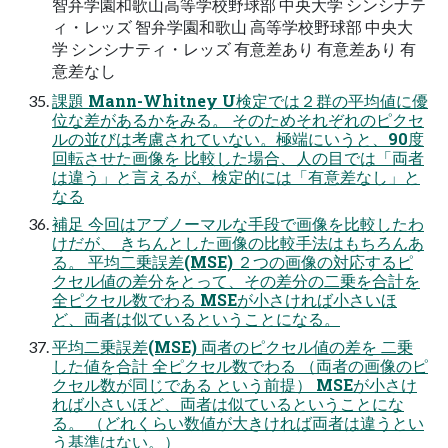
智弁学園和歌山高等学校野球部 中央大学 シンシナテ
ィ・レッズ 智弁学園和歌山 高等学校野球部 中央大
学 シンシナティ・レッズ 有意差あり 有意差あり 有
意差なし
課題 Mann-Whitney U検定では２群の平均値に優
位な差があるかをみる。 そのためそれぞれのピクセ
ルの並びは考慮されていない。極端にいうと、90度
回転させた画像を 比較した場合、人の目では「両者
は違う」と言えるが、検定的には「有意差なし」と
なる
補足 今回はアブノーマルな手段で画像を比較したわ
けだが、 きちんとした画像の比較手法はもちろんあ
る。 平均二乗誤差(MSE) ２つの画像の対応するピ
クセル値の差分をとって、その差分の二乗を合計を
全ピクセル数でわる MSEが小さければ小さいほ
ど、両者は似ているということになる。
平均二乗誤差(MSE) 両者のピクセル値の差を 二乗
した値を合計 全ピクセル数でわる （両者の画像のピ
クセル数が同じである という前提） MSEが小さけ
れば小さいほど、両者は似ているということにな
る。 （どれくらい数値が大きければ両者は違うとい
う基準はない。）