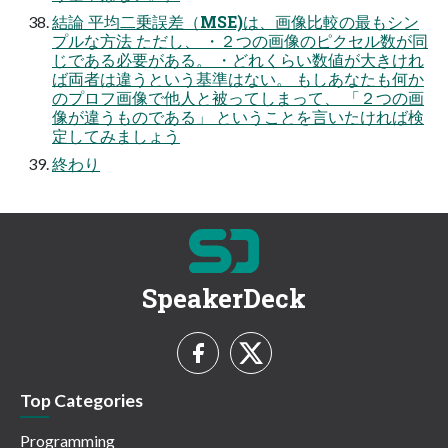
結論 平均二乗誤差（MSE)は、画像比較の最もシン
プルな方法 ただし、 ・２つの画像のピクセル数が同
じである必要がある。 ・どれくらい数値が大きけれ
ば両者は違うという基準はない。 もしあなたも何か
のプロフ画像で他人と被ってしまって、 「２つの画
像が違うものである」 ということを言いたければ検
定してみましょう
終わり
SpeakerDeck
Top Categories
Programming