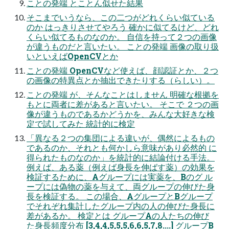
ことの発端 とことん似せた結果
そこまでいうなら、この二つがどれくらい似ている
のか はっきりさせてやろう 確かに似てるけど、どれ
くらい似てるものなのか。 自信を持って２つの画像
が違うものだと言いたい。 ことの発端 画像の取り扱
いといえばOpenCVとか
ことの発端 OpenCVなど使えば、顔認証とか、２つ
の画像の特異点とか抽出できたりする（らしい）。
ことの発端 が、そんなことはしません 明確な根拠を
もとに両者に差があると言いたい。 そこで ２つの画
像が違うものであるかどうかを、みんな大好きな検
定で試してみた 統計的に検定
「異なる２つの集団による違いが、偶然によるもの
であるのか、それとも何かしら意味があり必然的 に
得られたものなのか」を統計的に結論付ける手法。
例えば、ある薬（例えば身長を伸ばす薬）の効果を
検証するために、Aグループには実薬を、Bのグ ル
ープには偽物の薬を与えて、両グループの伸びた身
長を検証する。 この場合、AグループとBグループ
でそれぞれ集計したグループ内の人の伸びた身長に
差があるか。 検定とは グループAの人たちの伸び
た身長頻度分布 [3,4,4,5,5,5,6,6,5,7,8....] グループB