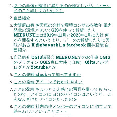
２つの画像が有意に異なるのか検定した話 （トーケ
イのこと詳しくないけど）
自己紹介
大阪府出身 お天気の会社で環境コンサルを数年 風力
発電の環境アセスでGISを使って解析したり
MIERUNEには2019年11月と2023年1月に入社 何
かを開発するというより、データの解析したりに興
味がある X @nbayashi_n facebook 西林直哉 自
己紹介
自己紹介 QGIS講習会 MIERUNEでのお仕事 QGIS
のプラグイン QGIS宣伝大使（自称） Qiitaとかブ
ログとかYoutubeとか
ことの発端 slackって知ってますか
ことの発端 アイコンでわかり やすい
ことの発端 ちょっとええ感じの写真を撮っても らっ
たので、アイコンに 自分のアイコンはというと、 こ
んなふざけた アイコンだったのを
ことの発端 社内の他メンバーのアイコンに 似ていて
紛らわしいということに・・