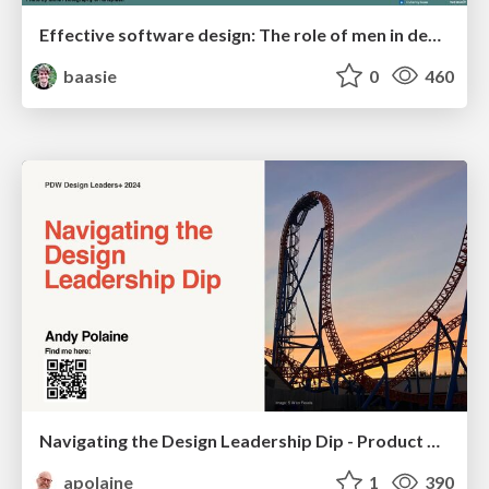
Effective software design: The role of men in debugging patriarchy in IT @ Voxxed Days AMS
baasie
0
460
Navigating the Design Leadership Dip - Product Design Week Design Leaders+ Conference 2024
apolaine
1
390