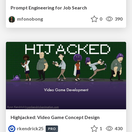
Prompt Engineering for Job Search
mfonobong
0
390
Highjacked: Video Game Concept Design
rkendrick25
1
430
PRO