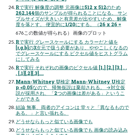
Rで実行 解像度の調整 元画像は512 x 512のため
262,144個のサンプルが得られることになる。 サン
プルサイズが大きいと有意差が出やすいため、解像
度を落とす。 便宜的に1/20にする。（26 x 26 =
676この数値が得られる） 画像のプロット
Rで実行 グレースケールにする カラーだと値を
[r,g,b]の3次元で扱う必要があり、ややこしくなるの
でグレースケールにする ピクセル値をヒストグラム
にしてみる
Rで実行 それぞれの画像のピクセル値 [1,] [2,] [3,] . .
. [,1][,2][,3]....
Mann-Whitney U検定 Mann-Whitney U検定
p <0.05なので、帰無仮説は棄却される。 →対立仮
説が採用され、「2つの画像は差がある」というこ
とができる
結論 無事、両者のアイコンは 堂々と「異なるもので
ある。」と言い張れる。
どうせならもっと似ている画像でも
どうせならもっと似ている画像でも 画像の読み込み