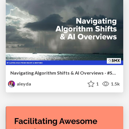
Navigating Algorithm Shifts & AI Overviews - #SMXNext
aleyda
1
1.5k