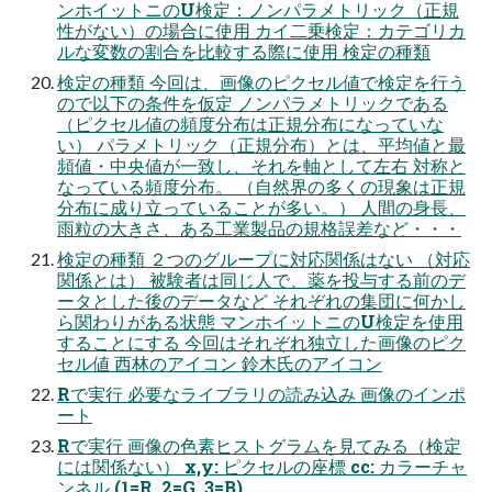
ンホイットニのU検定：ノンパラメトリック（正規
性がない）の場合に使用 カイ二乗検定：カテゴリカ
ルな変数の割合を比較する際に使用 検定の種類
検定の種類 今回は、画像のピクセル値で検定を行う
ので以下の条件を仮定 ノンパラメトリックである
（ピクセル値の頻度分布は正規分布になっていな
い） パラメトリック（正規分布）とは、平均値と最
頻値・中央値が一致し、それを軸として左右 対称と
なっている頻度分布。 （自然界の多くの現象は正規
分布に成り立っていることが多い。） 人間の身長、
雨粒の大きさ、ある工業製品の規格誤差など・・・
検定の種類 ２つのグループに対応関係はない （対応
関係とは） 被験者は同じ人で、薬を投与する前のデ
ータとした後のデータなど それぞれの集団に何かし
ら関わりがある状態 マンホイットニのU検定を使用
することにする 今回はそれぞれ独立した画像のピク
セル値 西林のアイコン 鈴木氏のアイコン
Rで実行 必要なライブラリの読み込み 画像のインポ
ート
Rで実行 画像の色素ヒストグラムを見てみる（検定
には関係ない） x,y: ピクセルの座標 cc: カラーチャ
ンネル (1=R, 2=G, 3=B)