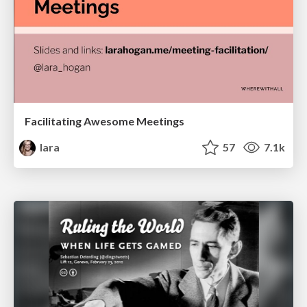
Facilitating Awesome Meetings
lara
57
7.1k