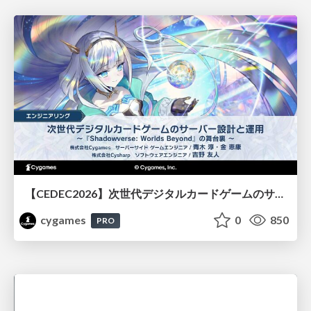
【CEDEC2026】次世代デジタルカードゲームのサーバー設計と運用 〜『Shadowverse: Worlds Beyond』の舞台裏～
cygames
0
850
PRO