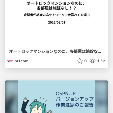
オートロックマンションなのに、各部屋は施錠なし！？ 攻撃者が組織内ネットワークで大暴れする理由 / The Front Door Is Locked, but the Rooms Are Wide Open: Why Attackers Move Freely Inside Enterprise Networks
nttcom
0
1.5k