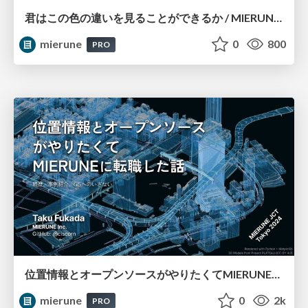
君はこの色の違いを見ることができるか / MIERUNE BBQ #12
mierune
0
800
PRO
位置情報とオープンソースがやりたくてMIERUNEに転職した話 〜経歴、事例紹介、GISへのいざない〜 / MIERUNE JCT - Tokyo 2024
mierune
0
2k
PRO