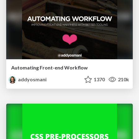
Automating Front-end Workflow
addyosmani
1370
210k