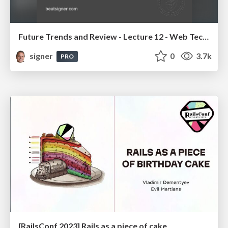
Future Trends and Review - Lecture 12 - Web Technologies (1019888BNR)
signer
0
3.7k
PRO
[RailsConf 2023] Rails as a piece of cake