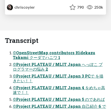
chriscoyier
790
250k
Transcript
©OpenStreetMap contributors Hidekazu
Takami クーダでハニワ 1
©Project PLATEAU / MLIT Japan へっぽこ プ
ログラマーの悩み 2
©Project PLATEAU / MLIT Japan 3 PCで を描
きたい！！
©Project PLATEAU / MLIT Japan 4 をめちゃ高
速で！！
©Project PLATEAU / MLIT Japan 5 のであれば
©Project PLATEAU / MLIT Japan 自己紹介 6 で