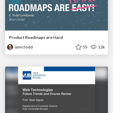
Product Roadmaps are Hard
iamctodd
55
12k