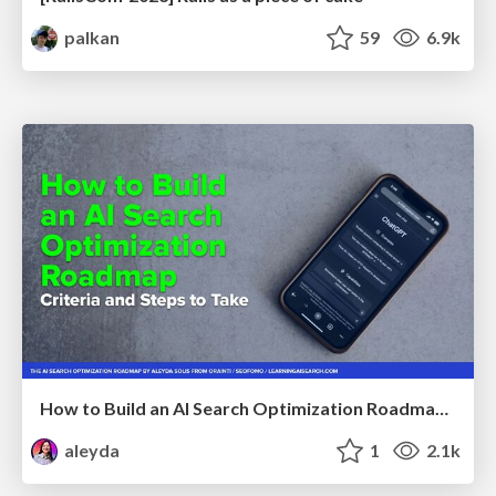
palkan
59
6.9k
How to Build an AI Search Optimization Roadmap - Criteria and Steps to Take #SEOIRL
aleyda
1
2.1k