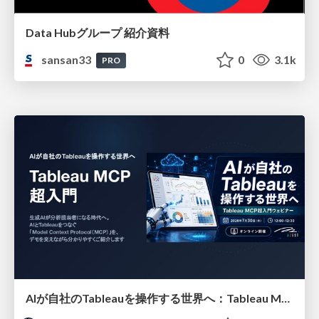
Data Hubグループ 紹介資料
sansan33
0
3.1k
PRO
AIが自社のTableauを操作する世界へ：Tableau MCP超入門