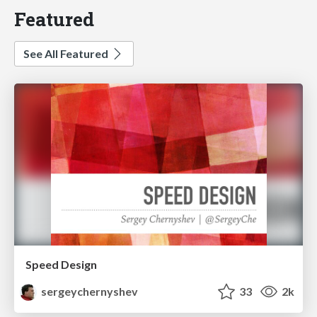
Featured
See All Featured
Speed Design
sergeychernyshev
33
2k