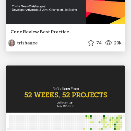
Code Review Best Practice
trishagee
74
20k