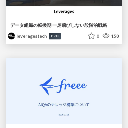
データ組織の転換期 一足飛びしない段階的戦略
leveragestech
0
150
PRO