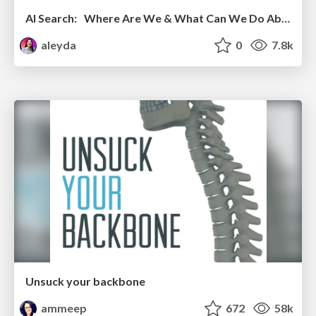
AI Search: Where Are We & What Can We Do About It?
aleyda
0
7.8k
Unsuck your backbone
ammeep
672
58k