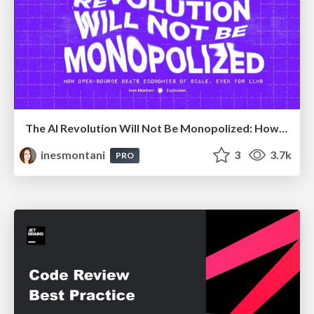
The AI Revolution Will Not Be Monopolized: How open-source beats economies of scale, even for LLMs
inesmontani
3
3.7k
PRO