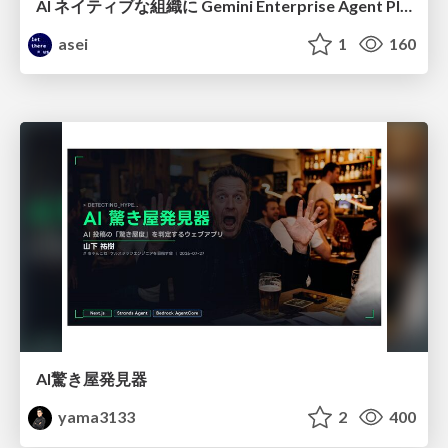
AI ネイティブな組織に Gemini Enterprise Agent Platform がなぜ必要なのか
asei
1
160
AI驚き屋発見器
yama3133
2
400