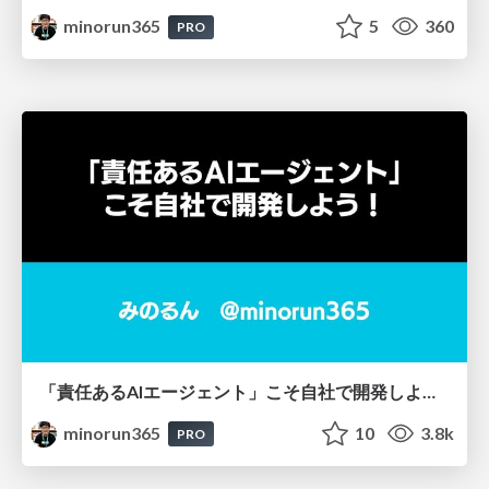
minorun365
5
360
PRO
「責任あるAIエージェント」こそ自社で開発しよう！
minorun365
10
3.8k
PRO