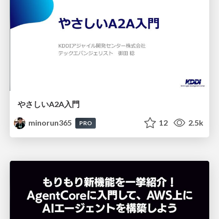
やさしいA2A入門
minorun365
12
2.5k
PRO