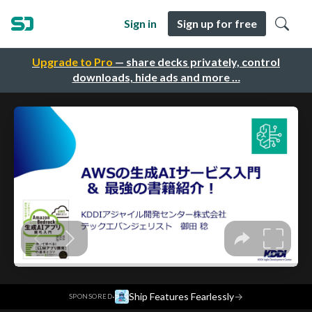
Sign in
Sign up for free
Upgrade to Pro
— share decks privately, control
downloads, hide ads and more …
·
Ship Features Fearlessly
→
SPONSORED