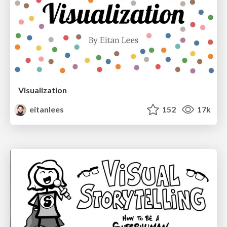
Visualization
eitanlees
152
17k