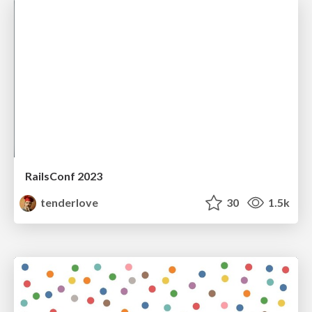
RailsConf 2023
tenderlove
30
1.5k