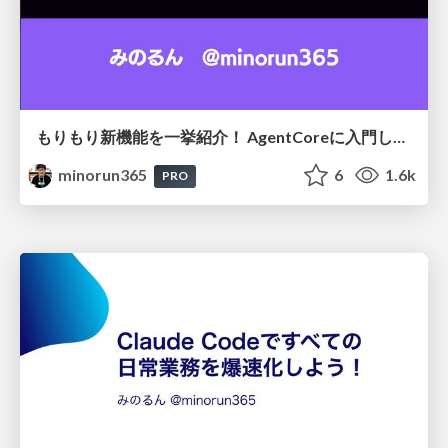
もりもり新機能を一挙紹介！ AgentCoreに入門して、AWS上にAIエージェントを構築しよう
minorun365
6
1.6k
PRO