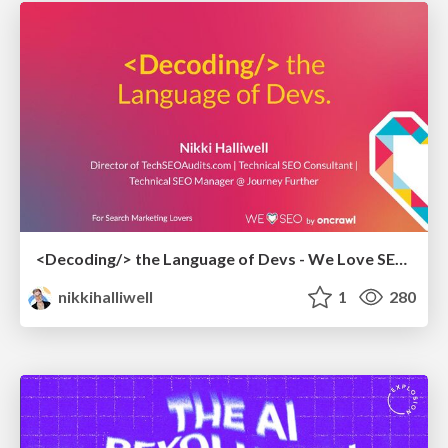
<Decoding/> the Language of Devs - We Love SEO 2024
nikkihalliwell
1
280