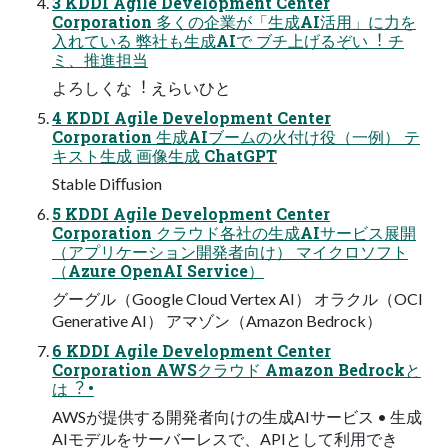
3 KDDI Agile Development Center
Corporation 多くの企業が「⽣成AI活⽤」に⼒を
⼊れている 弊社も⽣成AIで ブチ上げるぞい︕ チ
ミ、推進担当
よろしくな︕ えらいひと
4 KDDI Agile Development Center
Corporation ⽣成AIブームの⽕付け役（⼀例） テ
キスト⽣成 画像⽣成 ChatGPT
Stable Diﬀusion
5 KDDI Agile Development Center
Corporation クラウド各社の⽣成AIサービス展開
（アプリケーション開発者向け） マイクロソフト
（Azure OpenAI Service）
グーグル（Google Cloud Vertex AI） オラクル（OCI
Generative AI） アマゾン（Amazon Bedrock）
6 KDDI Agile Development Center
Corporation AWSクラウド Amazon Bedrockと
は︖ •
AWSが提供する開発者向けの⽣成AIサービス • ⽣成
AIモデルをサーバーレスで、APIとして利⽤でき