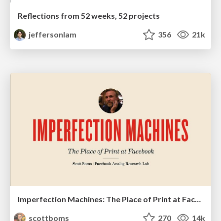
Reflections from 52 weeks, 52 projects
jeffersonlam
356
21k
Imperfection Machines: The Place of Print at Facebook
scottboms
270
14k