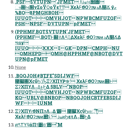
.PSF$VTUPN'JFMET ؔ࿈هࣄબ୒΍
ෳ਺બ୒νΣοΫϘοΫεͳͲ ΧελϜϑΟʔϧυܕΛ௥Ճ ӳޠ
%BO8PMGHBOH
IUUQTQMVHJOTNPWBCMFUZQF
PSHNPSFDVTUPNpFMET
(PPHMF.BQT$VTUPN'JFMET
(PPHMF.BQTͰ஍ਤΛར༻͢ΔΧελϜ ϑΟʔϧυͷܕΛ௥Ճ͢Δ
౻ຊұ
IUUQXXXIGKDPNCMPHNU
QMHEPDQMH@HPPHMF@NBQT@DVT
UPN@pFMET
None
.BQQJOH#BTFE"SDIJWF
೔෇΍ΧςΰϦʹԠͨ͡ΞʔΧΠϒҎ֎ʹ ΧελϜϑΟʔϧυͷ஋Ͱ
ΞʔΧΠϒΛ࡞Δ͜ͱ͕Ͱ͖Δ 5BLV"NBOP
IUUQTQMVHJOTNPWBCMFUZQF
KQUBLV@BNBOPNBQQJOHCBTFEBSDIJ
WFIUNM
ΞʔΧΠϒɾϑΝΠϧΛ࡞Δʹ͸ ೔෇͔ΧςΰϦ͔ஶऀ͔͠ͳ͔͕ͬͨ
ΧελϜϑΟʔϧυͷ஋͝ͱʹ هࣄͷϦετΛ࡞੒Ͱ͖Δ
ศརͳϓϥάΠϯ͸ଞʹ΋ ͨ͘͞Μ