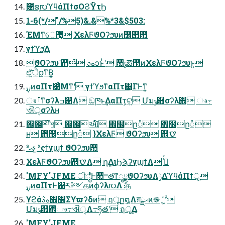
೔ຊ൛ϓϥάΠϯσΟϨΫτϦ
1-6(*/"/%5)&.&%*3&$503:
ΈΜͳେ޷͖ ΧελϜϑΟʔϧυͷ໰୊఺
γϯϓϧ͗͢Δ
ϑΟʔϧυʹ஋ͭ هࣄͻͱͭʹ ਺ݸఔ౓ͷΧελϜϑΟʔϧυͱ͍͏
ඒ͍͠ੈքͳΒ͍͍
࣮ࡍͷαΠτ͸ͦΜͳʹ γϯϓϧͳαΠτ͹͔ΓͰͳ͍
ෳࡶͳσʔλߏ଄Λ ඞཁͱ͢ΔαΠτ͕ଟ͍ Մมݸ਺σʔλ΍ ෳ߹
ଐੑσʔλʜ
঎඼໊শ ঎඼આ໌ ঎඼ը૾ ঎඼ը૾
ʜ ঎඼ը૾ }ΧελϜ ϑΟʔϧυ ஍ࠈ
ˢޙչ ˣςϯγϣϯ ϑΟʔϧυ਺
ΧελϜϑΟʔϧυ஍ࠈΛ ղܾ͢ΔιϦϡʔγϣϯΛ ࡞ͬͨ
'MFY'JFME ॊೈͰ௚ײతͳೖྗϑΟʔϧυΛ࣮ݱ͢ΔϓϥάΠϯू
࣮ࡍͷαΠτͰ΋ར༻தͷϕʔλ൛Λެ։த
ϒϩάهࣄ΍΢Σϒϖʔδͷ ฤूը໘Λग़ྗޙͷ֎؍ʹ͚ۙͮ
Մมݸ਺΍ෳ߹ଐੑΛ߹ཧతʹ ฤू͢Δ
'MFY'JFME