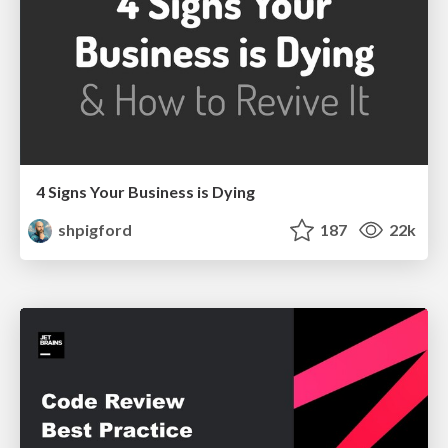
4 Signs Your Business is Dying
shpigford
187
22k