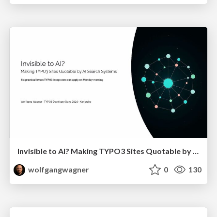
Invisible to AI? Making TYPO3 Sites Quotable by AI Search Systems
wolfgangwagner
0
130