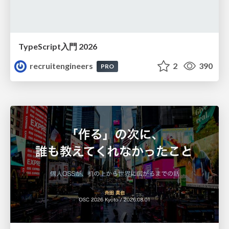
TypeScript入門 2026
recruitengineers
2
390
PRO