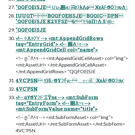
"QQFOE(SJE Մมݸ਺ͷදܗࣜσʔλΛѻ͏ ΧελϜϑΟʔϧυΛ࣮ݱ
IUUQTBQQFOEHSJEBQQICDPN
"QQFOE(SJE K2VFSZ6*ϓϥάΠϯΛ.5ʹ౷߹
"QQFOE(SJE
<!-- ߦΛϧʔϓ --> <mt:AppendGridRows
tag=“EntryGrid”> <!-- ஋Λࢀর -->
<mt:AppendGridCell col=“name”>
<!-- ը૾Λࢀর --> <mt:AppendGridCellAsset> col=“img”>
<mt:AssetUrl> </mt:AppendGridCellAsset>
</mt:AppendGridRows> "QQFOE(SJE
4VC'PSN ॻ͍ͨ)5.-ϑΥʔϜ͕ͦͷ·· ෳ߹ଐੑΧελϜϑΟʔϧυʹ
4VC'PSN
<!-- αϒϑΥʔϜʹΞΫηε --> <mt:SubForm
tag=“EntryForm”> <!-- ஋Λࢀর -->
<mt:SubFormValue name=“title”>
<!-- ը૾Λࢀর --> <mt:SubFormAsset> col=“img”>
<mt:AssetUrl> </mt:SubFormAsset> </mt:SubForm>
4VC'PSN