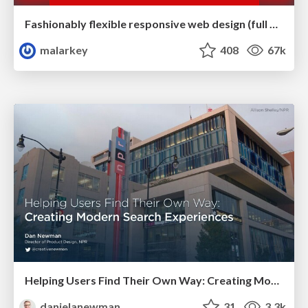
Fashionably flexible responsive web design (full day workshop)
malarkey
408
67k
Helping Users Find Their Own Way: Creating Modern Search Experiences
danielanewman
31
3.3k