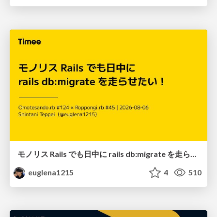
モノリス Rails でも日中に rails db:migrate を走らせたい！ / Daytime rails db:migrate on Monolithic Rails!
euglena1215
4
510