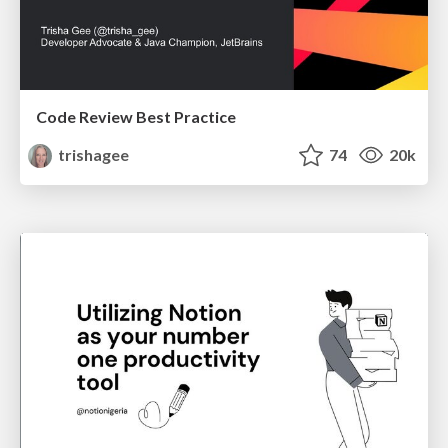
Code Review Best Practice
trishagee
74
20k