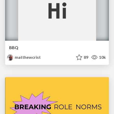
BBQ
matthewcrist
89
10k