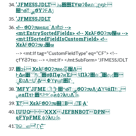
'JFME5SJDLT هࣄ΍΢Σϒϖʔδͷฤूը໘Ͱ
௚ײతͳೖྗϑΥʔϜΛ࣮ݱ
'JFME5SJDLT
<!-- ϑΟʔϧυͷฒͼॱΛऔಘ -->
<mt:EntrySortedFields> <!-- ΧελϜϑΟʔϧυ൑ఆ -->
<mt:IfSortedFieldIsCustomField> <!--
ΧελϜϑΟʔϧυܕ൑ఆ
--> <mt:If tag=“CustomFieldType” eq=“CF”> <!--
ςϯϓϨʔτల։ --> </mt:If> </mt:SubForm> 'JFME5SJDLT
΋͏ͻͱͭ ΧελϜϑΟʔϧυͷදࣔௐ੔Λ
Ͱ͖Δͷ͸؅ཧऀ΍σβΠφʔͷΈɺ ϥΠλʔ΍ฤूऀ͸ඇදࣔ΍
ೖΕସ͑ΛෆՄʹ͢Δ Φϓγϣϯ΋͋Γ·͢
'MFY'JFME ॊೈͰ௚ײతͳೖྗϑΟʔϧυΛ࣮ݱ͢ΔϓϥάΠϯू
࣮ࡍͷαΠτͰ΋ར༻தͷϕʔλ൛Λެ։த
Έͳ͞·͕ ΧελϜϑΟʔϧυ஍ࠈ͔Β ։์͞Ε·͢Α͏ʹ
IUUQXXXJEFBNBOTDPN
qFYpFME ϕʔλ൛ެ։த
͝੩ௌ ͋Γ͕ͱ͏͍͟͝·ͨ͠