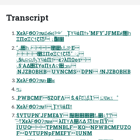
Transcript
ΧελϜϑΟʔϧυపఈ׆༻ ͓͢͢ΊϓϥάΠϯͱ'MFY'JFMEͷ͝঺հ
ΞΠσΞϚϯζגࣜձࣾ ٶӬ๜඙
˒೥ΞΠσΞϚϯζגࣜձࣾઃཱ
˒.5ܞଳରԠϓϥάΠϯέʔλΠΩοτ
˒.5ʹΑΔ΢ΣϒαΠτΛଟ਺ߏங
˒NJZBOBHBUVNCMSDPN ˒!NJZBOBHB
ΧελϜϑΟʔϧυͱ͸ʁ
লུ
.PWBCMF5ZQFΛ $.4ͱͯ͠׆༻͢ΔͨΊʹ ඞਢͷػೳ
ΧελϜϑΟʔϧυؔ࿈ ͓͢͢ΊϓϥάΠϯ
$VTUPN'JFME&Y ੔਺஋΍౎ಓ෎ݝͳͲ
͞·͟·ͳΧελϜϑΟʔϧυͷ λΠϓΛ௥Ճ͢Δ גࣜձࣾιϧϝΠΫ
IUUQTPMNBLFKQNPWBCMFUZQ
FDVTUPNpFMEFYIUNM