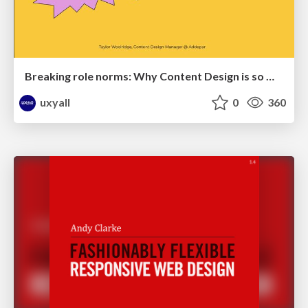
Breaking role norms: Why Content Design is so much more than writing copy - Taylor Woolridge
uxyall
0
360