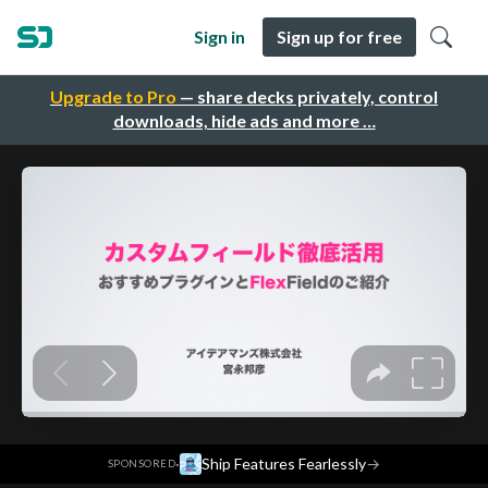
Sign in
Sign up for free
Upgrade to Pro
— share decks privately, control
downloads, hide ads and more …
·
Ship Features Fearlessly
→
SPONSORED