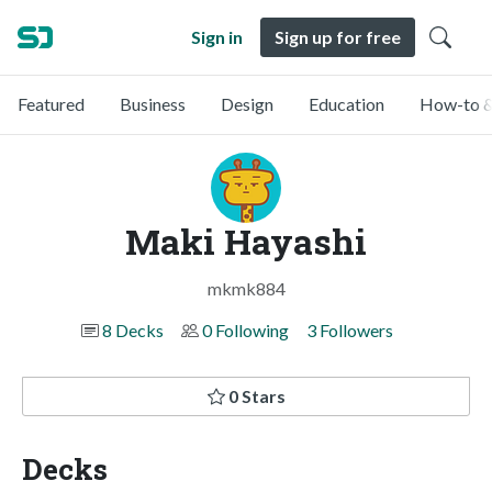
Sign in
Sign up for free
Featured
Business
Design
Education
How-to &
Maki Hayashi
mkmk884
8 Decks
0 Following
3 Followers
0 Stars
Decks