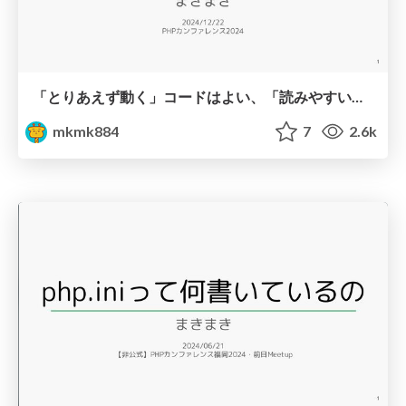
「とりあえず動く」コードはよい、「読みやすい」コードはもっとよい / Code that 'just works' is good, but code that is 'readable' is even better.
mkmk884
7
2.6k