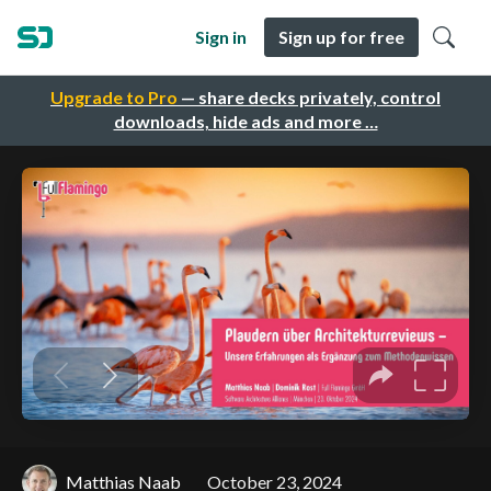
Sign in
Sign up for free
Upgrade to Pro
— share decks privately, control
downloads, hide ads and more …
Matthias Naab
October 23, 2024