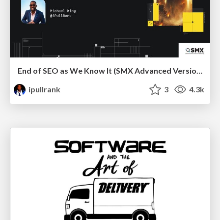
End of SEO as We Know It (SMX Advanced Version)
ipullrank
3
4.3k