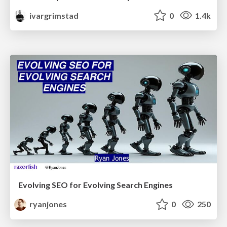
ivargrimstad
0
1.4k
Evolving SEO for Evolving Search Engines
ryanjones
0
250