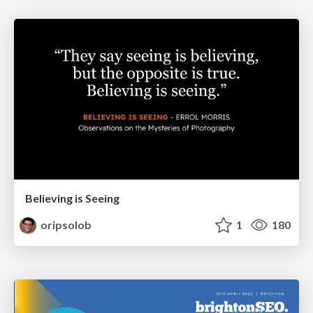
Believing is Seeing
oripsolob
1
180