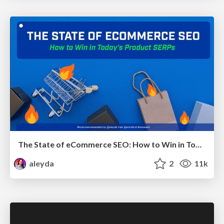
The State of eCommerce SEO: How to Win in Today's Products SERPs - #SEOweek
aleyda
2
11k