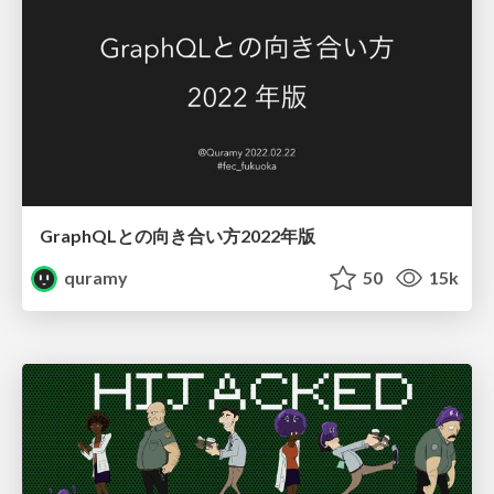
GraphQLとの向き合い方2022年版
quramy
50
15k