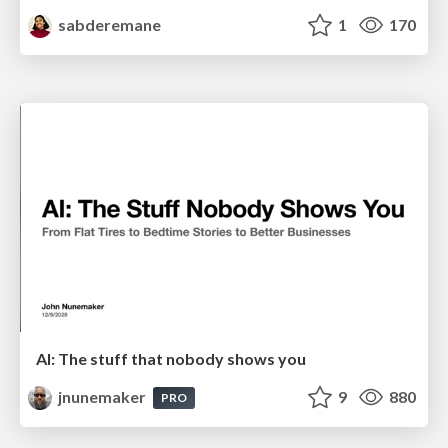
sabderemane
1
170
AI: The stuff that nobody shows you
jnunemaker
9
880
PRO