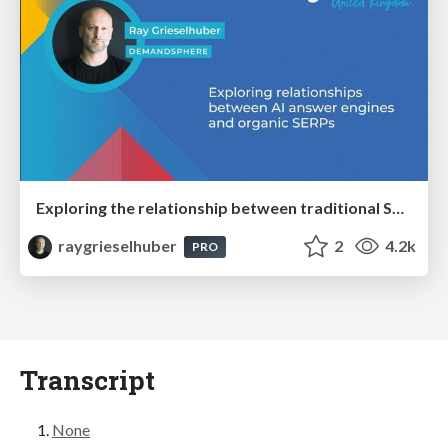
Exploring the relationship between traditional SERPs and Gen AI search
raygrieselhuber
2
4.2k
PRO
Transcript
None