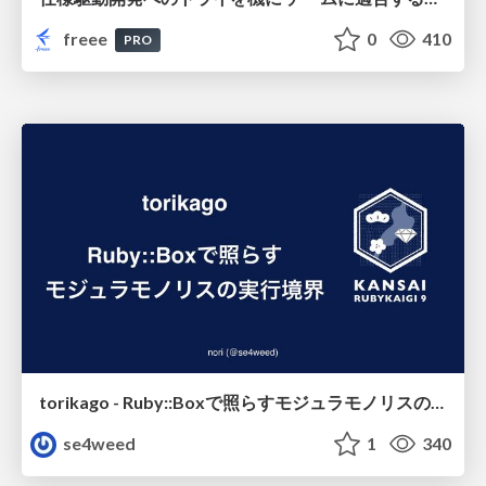
freee
0
410
PRO
torikago - Ruby::Boxで照らすモジュラモノリスの実行境界
se4weed
1
340