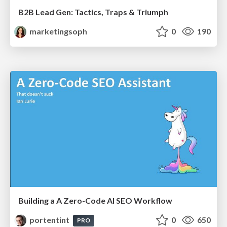
B2B Lead Gen: Tactics, Traps & Triumph
marketingsoph
0
190
Building a A Zero-Code AI SEO Workflow
portentint
0
650
PRO