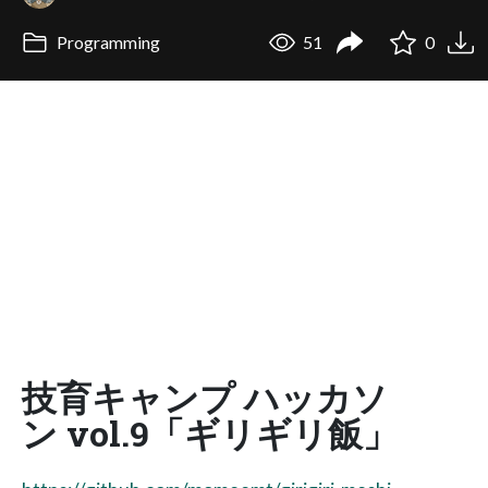
Programming
51
0
技育キャンプ ハッカソ
ン vol.9「ギリギリ飯」