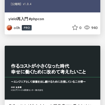
yield再入門 #phpcon
o0h
0
940
PRO