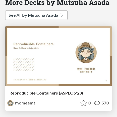
More Decks by Mutsuha Asada
See All by Mutsuha Asada
Reproducible Containers (ASPLOS'20)
momeemt
0
570