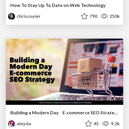
How To Stay Up To Date on Web Technology
chriscoyier
790
250k
Building a Modern Day E-commerce SEO Strategy
aleyda
45
9.2k