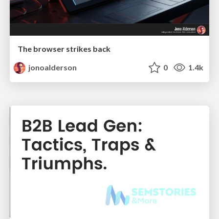
The browser strikes back
jonoalderson
0
1.4k