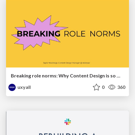
Breaking role norms: Why Content Design is so much more than writing copy - Taylor Woolridge
uxyall
0
360