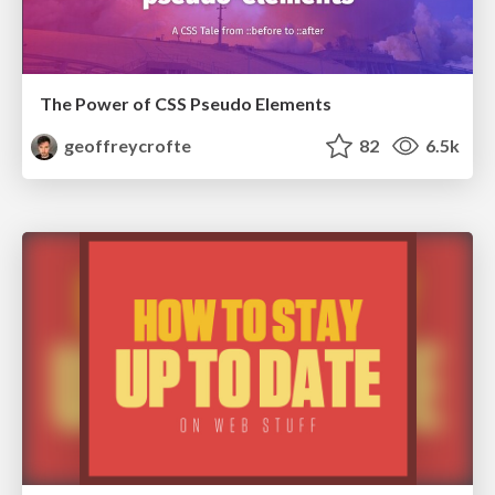
The Power of CSS Pseudo Elements
geoffreycrofte
82
6.5k