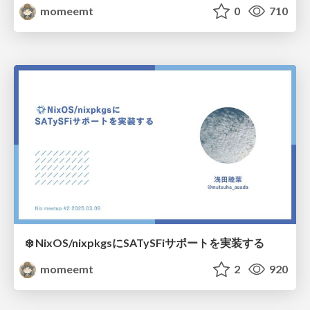
momeemt
0
710
❄️ NixOS/nixpkgsにSATySFiサポートを実装する
momeemt
2
920