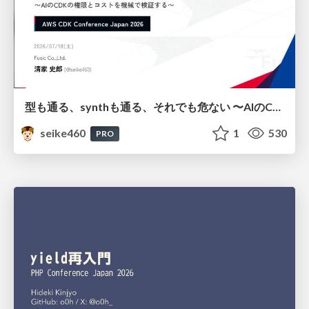
型も通る、synthも通る、それでも危ない 〜AIのCDKの権限とコストを機械で検証する〜 / It Passes Type Checks, It Passes Synth Checks, but It’s Still Risky — Automatically Verifying Permissions and Costs in AI’s CDK —
seike460
1
530
PRO