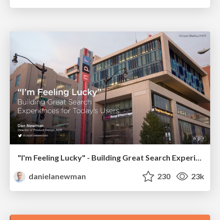
"I'm Feeling Lucky" - Building Great Search Experiences for Today's Users (#IAC19)
danielanewman
230
23k