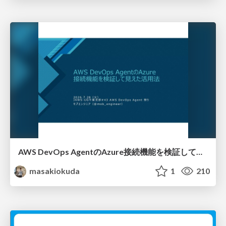
AWS DevOps AgentのAzure接続機能を検証して見えた活用法／Use Cases Verified for the AWS DevOps Agent's Azure Connectivity Feature
masakiokuda
1
210