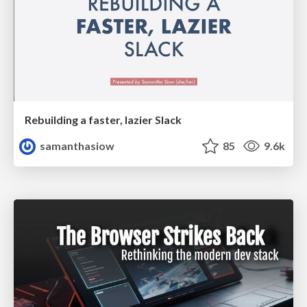
Rebuilding a faster, lazier Slack
samanthasiow
85
9.6k