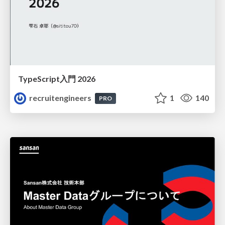
TypeScript入門 2026
recruitengineers
1
140
PRO