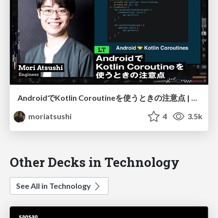
AndroidでKotlin Coroutineを使うときの注意点 | CA BASE NEXT
moriatsushi
4
3.5k
Other Decks in Technology
See All in Technology