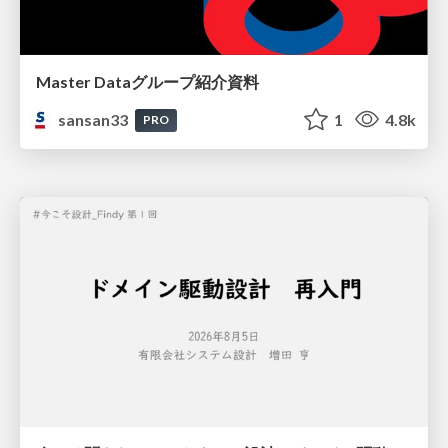
Master Dataグループ紹介資料
sansan33
1
4.8k
PRO