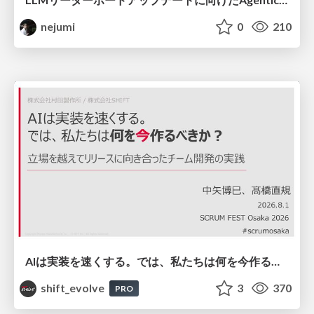
nejumi
0
210
AIは実装を速くする。では、私たちは何を今作るべきか？－立場を越えてリリースに向き合ったチーム開発の実践 / 20260801 Hiromi Nakaya and Naoki Takahashi
shift_evolve
3
370
PRO