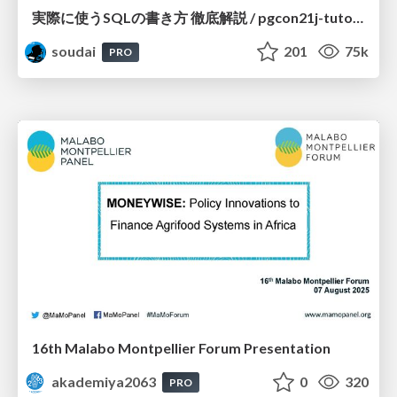
実際に使うSQLの書き方 徹底解説 / pgcon21j-tutorial
soudai
201
75k
PRO
16th Malabo Montpellier Forum Presentation
akademiya2063
0
320
PRO