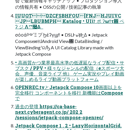
会で最新情報キャッチアップ • プロダクション導⼊
の情報共有 • OSSの公開 / 技術記事の執筆
IUUQTDZCFSBHFOU[FNJHJUIVC
JPLBUBMPH Katalog • UIίϯ ポ ʔωϯτ΍ ペ
ʔ ジ Λొ࿥͢Δ
σόοά༻Ξ プ Ϧέʔγϣϯ • DSLͰهड़Ͱ͖Δ • Jetpack
ComposeͷଞɺAndroid View΍ DataBinding /
ViewBindingʹରԠ A UI Catalog Library made with
Jetpack Compose
• ⾼画質かつ業界最⾼⽔準の低遅延なライブ配信 • サ
ブスク / PPV • 様々なジャンルの配信（eスポーツ⼤
会、声優、⾳楽ライブ 他） ゲーム実況やプレイ動画
が楽しめるライブ動画プラットフォーム
OPENREC.tvとJetapck Compose 10画⾯以上を
完全移⾏ コンポーネントを移⾏ 新機能はCompose
で
過去の登壇 https://ca-base-
next.cyberagent.co.jp/ 202 2
/sessions/jetpack-compose-openrec/
Jetpack Compose 1 . 2 • LazyHorizontalGrid,