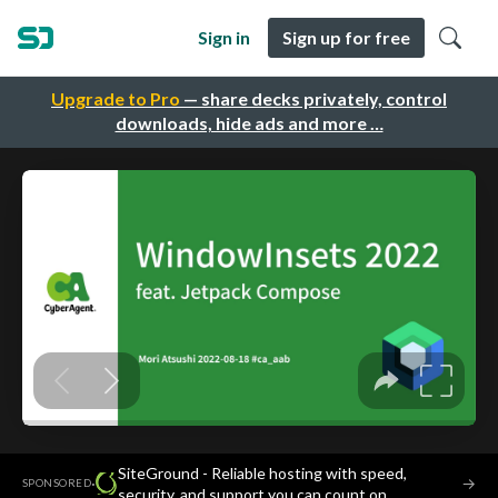
Sign in
Sign up for free
Upgrade to Pro
— share decks privately, control
downloads, hide ads and more …
SiteGround - Reliable hosting with speed,
·
→
SPONSORED
security, and support you can count on.