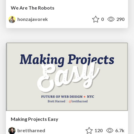
We Are The Robots
honzajavorek
0
290
Making Projects Easy
brettharned
120
6.7k