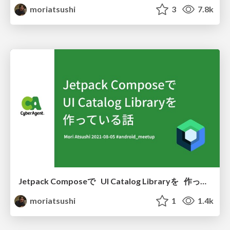
moriatsushi
3
7.8k
Jetpack Composeで UI Catalog Libraryを 作っている話 #android_meetup
moriatsushi
1
1.4k