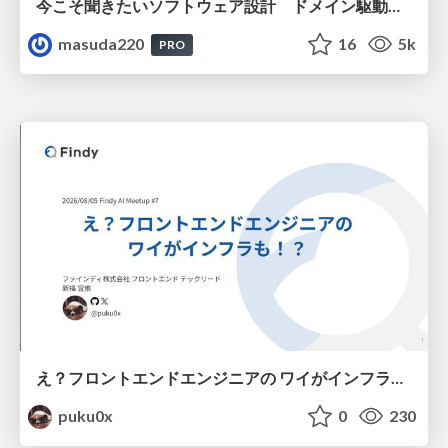
今こそ聞きたいソフトウェア設計 ドメイン駆動設計再入門
masuda220
16
5k
PRO
え？フロントエンドエンジニアの ワイがインフラも！？
puku0x
0
230