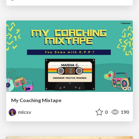
My Coaching Mixtape
mlcsv
0
190