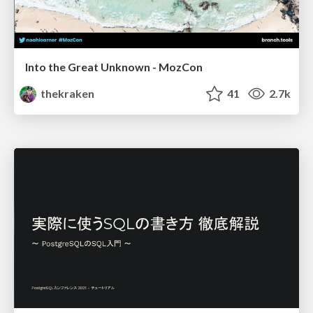
Into the Great Unknown - MozCon
thekraken
41
2.7k