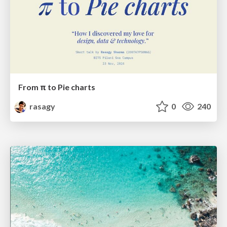
From π to Pie charts
rasagy
0
240