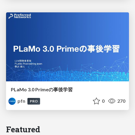
PLaMo 3.0 Primeの事後学習
pfn
0
270
PRO
Featured