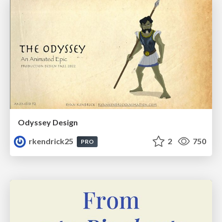
Odyssey Design
rkendrick25
2
750
PRO