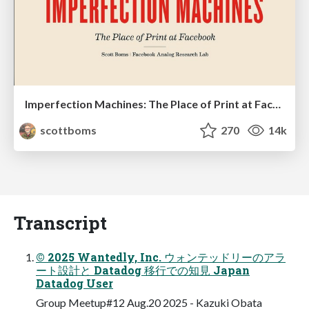
Imperfection Machines: The Place of Print at Facebook
scottboms
270
14k
Transcript
© 2025 Wantedly, Inc. ウォンテッドリーのアラ
ート設計と Datadog 移行での知見 Japan
Datadog User
Group Meetup#12 Aug.20 2025 - Kazuki Obata