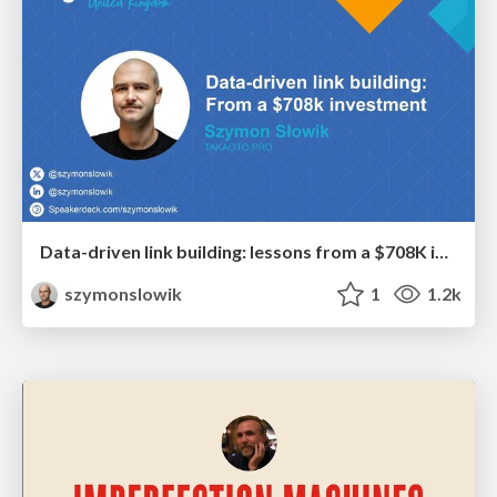
Data-driven link building: lessons from a $708K investment (BrightonSEO talk)
szymonslowik
1
1.2k