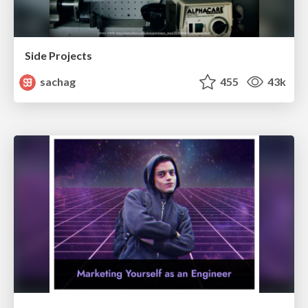
Side Projects
sachag
455
43k