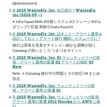
(@donkomura)
© 2025 Wantedly, Inc. ⾃⼰紹介 • Wantedly,
inc (2024-09 ~)
• Infra Squad #k8s #分散システム #ストレージ #ボル
ダリング󰩥 巨畠 和樹 (Obata Kazuki)
© 2025 Wantedly, Inc. 話すこと • アラート運⽤を
設計しておく ◦ アラート移⾏‧棚卸しがスムーズに •
移⾏は実装を⾒直すチャンス ◦ 細かな調整が効く
Datadog の良いところ‧つまづきポイント
© 2025 Wantedly, Inc. 01 ウォンテッドリーの監
視・アラート運用の変遷 02 アラートの指針 03
New
Relic → Datadog 移行中の問題とその対応 04 まとめ
目次
© 2025 Wantedly, Inc. ウォンテッドリーの監
視・アラート運用 の変遷 01
© 2025 Wantedly, Inc. ウォンテッドリーの監視‧
アラート運⽤の変遷 2012 Heroku から AWS に移
⾏