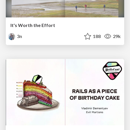
It's Worth the Effort
3n
188
29k