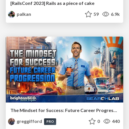
[RailsConf 2023] Rails as a piece of cake
palkan
59
6.9k
The Mindset for Success: Future Career Progression
greggifford
0
440
PRO