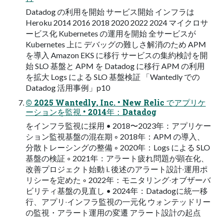
Datadog の利⽤を開始 サービス開始 インフラは
Heroku 2014 2016 2018 2020 2022 2024 マイクロサ
ービス化 Kubernetes の運⽤を開始 全サービスが
Kubernetes 上に デバッグの難しさ解消のため APM
を導⼊ Amazon EKS に移⾏ サービスの集約検討を開
始 SLO 基盤と APM を Datadog に移⾏ APM の利⽤
を拡⼤ Logs による SLO 基盤検証 「Wantedly での
Datadog 活用事例」p10
© 2025 Wantedly, Inc. • New Relic でアプリケ
ーションを監視 • 2014年：Datadog
をインフラ監視に採⽤ • 2018〜2023年：アプリケー
ション監視基盤の混在期 ◦ 2018年：APM の導⼊、
分散トレーシングの整備 ◦ 2020年：Logs による SLO
基盤の検証 ◦ 2021年：アラート疲れ問題が顕在化、
改善プロジェクト始動 i. 後述のアラート設計‧運⽤ポ
リシーを定めた ◦ 2022年：モニタリング‧オブザーバ
ビリティ基盤の⾒直し • 2024年：Datadogに統⼀移
⾏、アプリ‧インフラ監視の⼀元化 ウォンテッドリー
の監視・アラート運用の変遷 アラート設計の起点