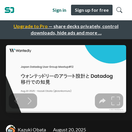
Sign in
Sign up for free
Upgrade to Pro
— share decks privately, control
downloads, hide ads and more …
Kazuki Obata
August 20, 2025