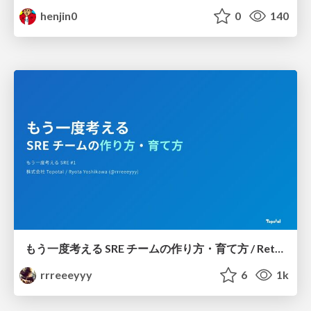
henjin0
0
140
もう一度考える SRE チームの作り方・育て方 / Rethinking SRE #1: Building and Growing SRE Teams
rrreeeyyy
6
1k