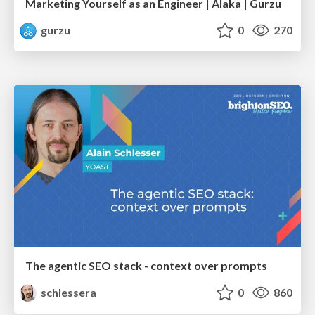
Marketing Yourself as an Engineer | Alaka | Gurzu
gurzu
0
270
The agentic SEO stack - context over prompts
schlessera
0
860