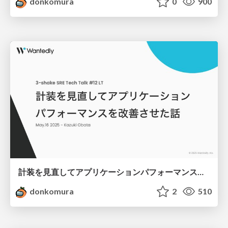
donkomura
0
900
計装を見直してアプリケーションパフォーマンスを改善させた話
donkomura
2
510