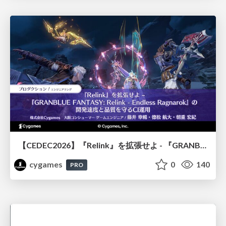
【CEDEC2026】『Relink』を拡張せよ - 『GRANBLUE FANTASY: Relink - Endless Ragnarok』の開発速度と品質を守るCI運用
cygames
0
140
PRO