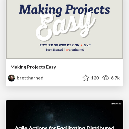
Making Projects Easy
brettharned
120
6.7k