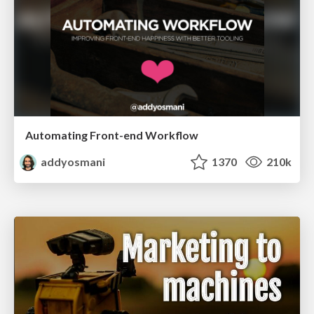
Automating Front-end Workflow
addyosmani
1370
210k