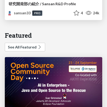
研究開発部の紹介 / Sansan R&D Profile
sansan33
4
24k
PRO
Featured
See All Featured