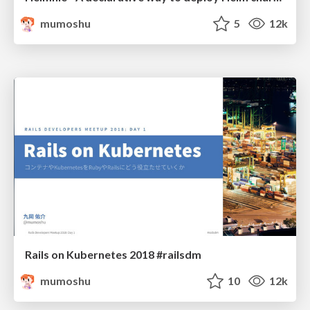
mumoshu
5
12k
Rails on Kubernetes 2018 #railsdm
mumoshu
10
12k