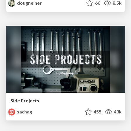
dougneiner
66
8.5k
Side Projects
sachag
455
43k