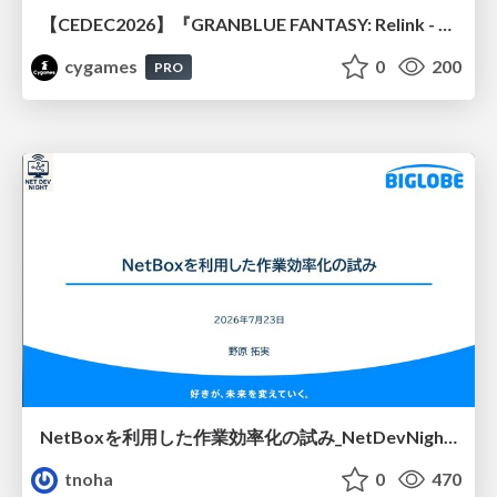
【CEDEC2026】『GRANBLUE FANTASY: Relink - Endless Ragnarok』のバトル制作事例 ～最高のキャラゲーを目指して～
cygames
0
200
PRO
NetBoxを利用した作業効率化の試み_NetDevNight4
tnoha
0
470