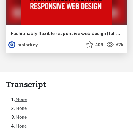
Fashionably flexible responsive web design (full day workshop)
malarkey
408
67k
Transcript
None
None
None
None