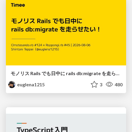
モノリス Rails でも日中に rails db:migrate を走らせたい！ / Daytime rails db:migrate on Monolithic Rails!
euglena1215
3
480