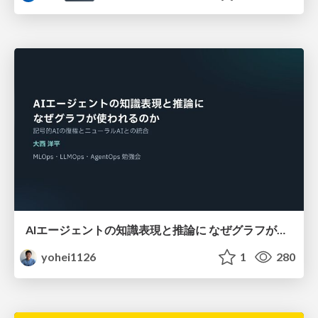
AIエージェントの知識表現と推論に なぜグラフが使われるのか - 記号的AIの復権とニューラルAIとの統合
yohei1126
1
280