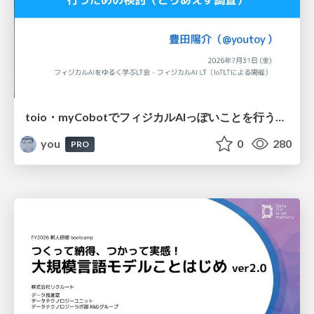
toio・myCobotでフィジカルAIっぽいことを行うための検討（とりあえず調査） / フィジカルAI LT（IoTLTによる開催）
you
0
280
PRO