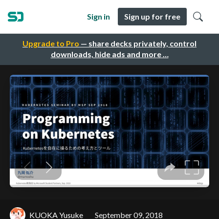
Sign in
Sign up for free
Upgrade to Pro
— share decks privately, control
downloads, hide ads and more …
KUOKA Yusuke
September 09, 2018