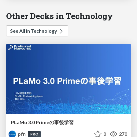
Other Decks in Technology
See All in Technology
PLaMo 3.0 Primeの事後学習
pfn
0
270
PRO