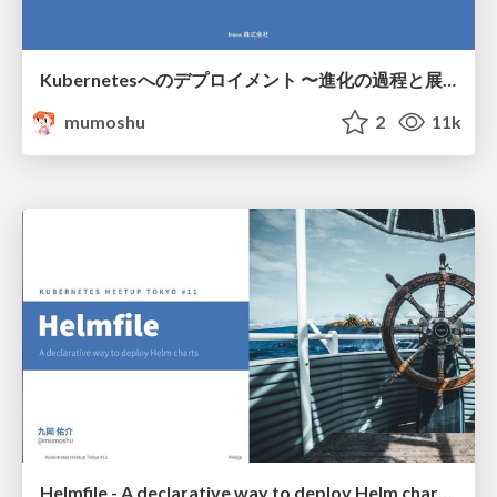
Kubernetesへのデプロイメント 〜進化の過程と展望〜 後半パート
mumoshu
2
11k
Helmfile - A declarative way to deploy Helm charts -