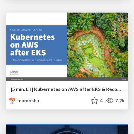
[5 min. LT] Kubernetes on AWS after EKS & Recommendations on production EKS clusters
mumoshu
4
7.2k