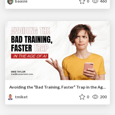
baasie
0
460
Avoiding the “Bad Training, Faster” Trap in the Age of AI
tmiket
0
200