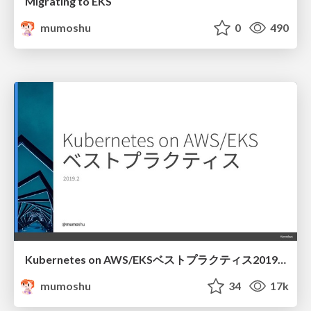
Migrating to EKS
mumoshu
0
490
Kubernetes on AWS/EKSベストプラクティス2019.2 #jawsdays
mumoshu
34
17k