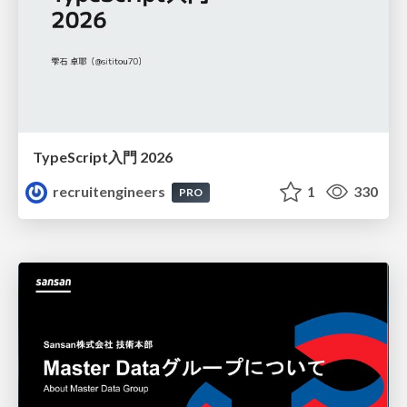
TypeScript入門 2026
recruitengineers
1
330
PRO