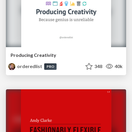
Producing Creativity
orderedlist
348
40k
PRO