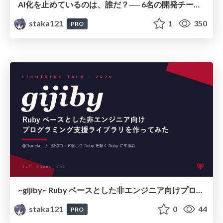
AI化を止めているのは、誰だ？── 6名の開発チームを1か月で変えて見えた"組織の慣性"
staka121
1
350
PRO
~gijiby~ Ruby ベースとした非エンジニア向けプログラミング支援ライブラリを作ってみた
staka121
0
44
PRO