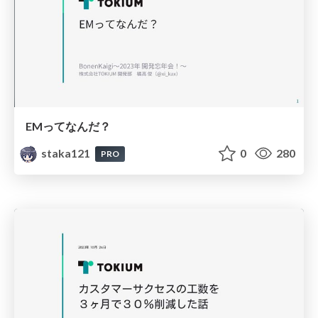
EMってなんだ？
staka121
0
280
PRO