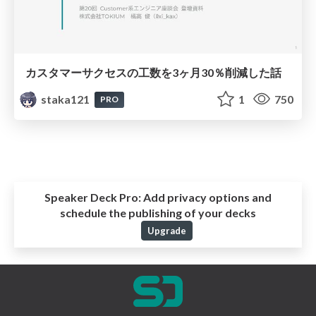
カスタマーサクセスの工数を3ヶ月30％削減した話
staka121
1
750
PRO
Speaker Deck Pro:
Add privacy options and
schedule the publishing of your decks
Upgrade