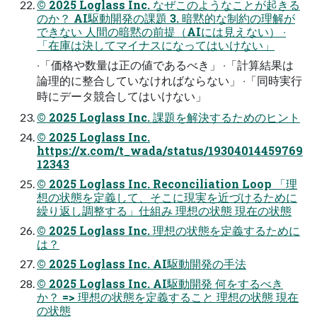
© 2025 Loglass Inc. なぜこのようなことが起きる
のか？ AI駆動開発の課題 3. 暗黙的な制約の理解が
できない ⼈間の暗黙の前提（AIには⾒えない） ‧
「在庫は決してマイナスになってはいけない」
‧「価格や数量は正の値であるべき」 ‧「計算結果は
論理的に整合していなければならない」 ‧「同時実⾏
時にデータ競合してはいけない」
© 2025 Loglass Inc. 課題を解決するためのヒント
© 2025 Loglass Inc.
https://x.com/t_wada/status/19304014459769
12343
© 2025 Loglass Inc. Reconciliation Loop 「理
想の状態を定義して、そこに現実を近づけるために
繰り返し調整する」仕組み 理想の状態 現在の状態
© 2025 Loglass Inc. 理想の状態を定義するために
は？
© 2025 Loglass Inc. AI駆動開発の⼿法
© 2025 Loglass Inc. AI駆動開発 何をするべき
か？ => 理想の状態を定義すること 理想の状態 現在
の状態