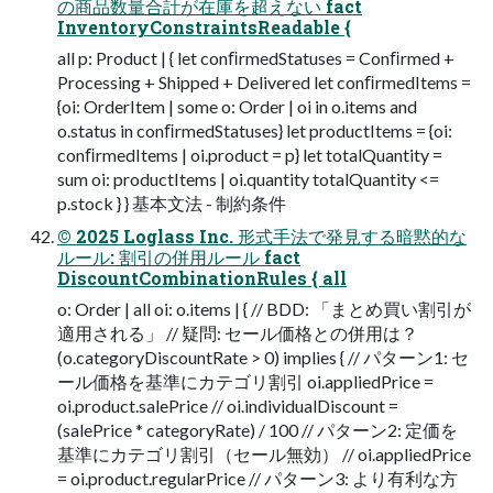
の商品数量合計が在庫を超えない fact
InventoryConstraintsReadable {
all p: Product | { let conﬁrmedStatuses = Conﬁrmed +
Processing + Shipped + Delivered let conﬁrmedItems =
{oi: OrderItem | some o: Order | oi in o.items and
o.status in conﬁrmedStatuses} let productItems = {oi:
conﬁrmedItems | oi.product = p} let totalQuantity =
sum oi: productItems | oi.quantity totalQuantity <=
p.stock } } 基本⽂法 - 制約条件
© 2025 Loglass Inc. 形式⼿法で発⾒する暗黙的な
ルール: 割引の併⽤ルール fact
DiscountCombinationRules { all
o: Order | all oi: o.items | { // BDD: 「まとめ買い割引が
適⽤される」 // 疑問: セール価格との併⽤は？
(o.categoryDiscountRate > 0) implies { // パターン1: セ
ール価格を基準にカテゴリ割引 oi.appliedPrice =
oi.product.salePrice // oi.individualDiscount =
(salePrice * categoryRate) / 100 // パターン2: 定価を
基準にカテゴリ割引（セール無効） // oi.appliedPrice
= oi.product.regularPrice // パターン3: より有利な⽅