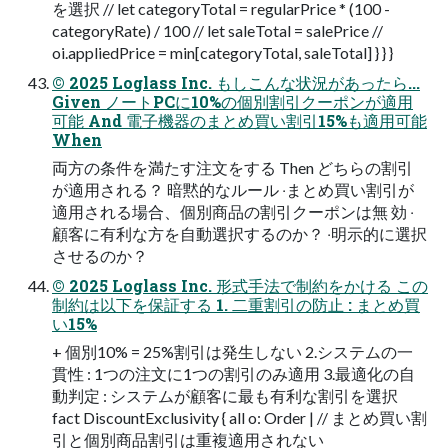
を選択 // let categoryTotal = regularPrice * (100 -
categoryRate) / 100 // let saleTotal = salePrice //
oi.appliedPrice = min[categoryTotal, saleTotal] } } }
© 2025 Loglass Inc. もしこんな状況があったら...
Given ノートPCに10%の個別割引クーポンが適⽤
可能 And 電⼦機器のまとめ買い割引15%も適⽤可能
When
両⽅の条件を満たす注⽂をする Then どちらの割引
が適⽤される？ 暗黙的なルール ‧まとめ買い割引が
適⽤される場合、個別商品の割引クーポンは無 効 ‧
顧客に有利な⽅を⾃動選択するのか？ ‧明⽰的に選択
させるのか？
© 2025 Loglass Inc. 形式⼿法で制約をかける この
制約は以下を保証する 1. 二重割引の防止 : まとめ買
い15%
+ 個別10% = 25%割引は発生しない 2.システムの一
貫性 : 1つの注文に1つの割引のみ適用 3.最適化の自
動判定 : システムが顧客に最も有利な割引を選択
fact DiscountExclusivity { all o: Order | // まとめ買い割
引と個別商品割引は重複適⽤されない