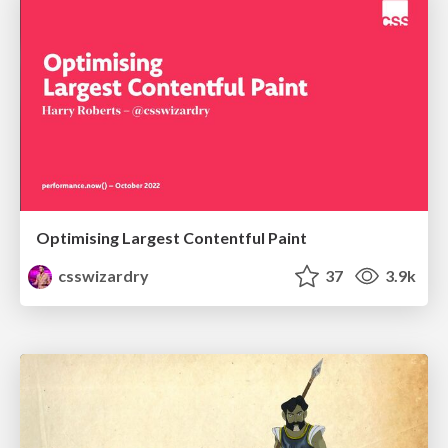
Optimising Largest Contentful Paint
csswizardry
37
3.9k