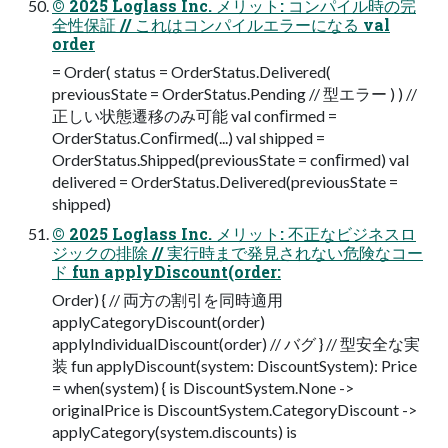
© 2025 Loglass Inc. メリット: コンパイル時の完
全性保証 // これはコンパイルエラーになる val
order
= Order( status = OrderStatus.Delivered(
previousState = OrderStatus.Pending // 型エラー ) ) //
正しい状態遷移のみ可能 val conﬁrmed =
OrderStatus.Conﬁrmed(...) val shipped =
OrderStatus.Shipped(previousState = conﬁrmed) val
delivered = OrderStatus.Delivered(previousState =
shipped)
© 2025 Loglass Inc. メリット: 不正なビジネスロ
ジックの排除 // 実⾏時まで発⾒されない危険なコー
ド fun applyDiscount(order:
Order) { // 両⽅の割引を同時適⽤
applyCategoryDiscount(order)
applyIndividualDiscount(order) // バグ } // 型安全な実
装 fun applyDiscount(system: DiscountSystem): Price
= when(system) { is DiscountSystem.None ->
originalPrice is DiscountSystem.CategoryDiscount ->
applyCategory(system.discounts) is