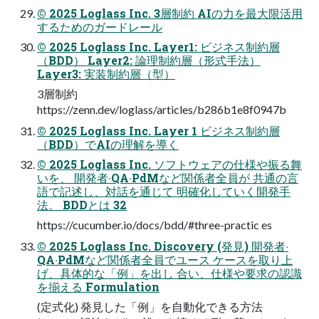
© 2025 Loglass Inc. 3層制約 AIの⼒を最⼤限活⽤
するためのガードレール
© 2025 Loglass Inc. Layer1: ビジネス制約層
（BDD） Layer2: 論理制約層（形式⼿法）
Layer3: 実装制約層（型）
3層制約
https://zenn.dev/loglass/articles/b286b1e8f0947b
© 2025 Loglass Inc. Layer 1 ビジネス制約層
（BDD）でAIの理解を導く
© 2025 Loglass Inc. ソフトウェアの仕様や振る舞
いを、 開発者‧QA‧PdMなど関係者全員が 共通の⾔
語で記述し、対話を通じて 明確化していく開発⼿
法。 BDDとは 32
https://cucumber.io/docs/bdd/#three-practic es
© 2025 Loglass Inc. Discovery (発⾒) 開発者‧
QA‧PdMなど関係者全員でユース ケースを取り上
げ、具体的な「例」を出し 合い、仕様や要求の認識
を揃える Formulation
(定式化) 発⾒した「例」を⾃動化できる⽅法