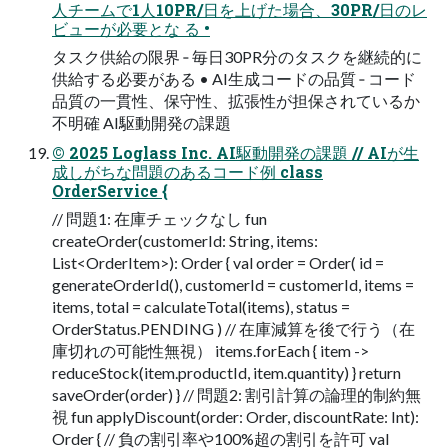
⼈チームで1⼈10PR/⽇を上げた場合、30PR/⽇のレ
ビューが必要とな る •
タスク供給の限界 ‐ 毎⽇30PR分のタスクを継続的に
供給する必要がある • AI⽣成コードの品質 ‐ コード
品質の⼀貫性、保守性、拡張性が担保されているか
不明確 AI駆動開発の課題
© 2025 Loglass Inc. AI駆動開発の課題 // AIが⽣
成しがちな問題のあるコード例 class
OrderService {
// 問題1: 在庫チェックなし fun
createOrder(customerId: String, items:
List<OrderItem>): Order { val order = Order( id =
generateOrderId(), customerId = customerId, items =
items, total = calculateTotal(items), status =
OrderStatus.PENDING ) // 在庫減算を後で⾏う（在
庫切れの可能性無視） items.forEach { item ->
reduceStock(item.productId, item.quantity) } return
saveOrder(order) } // 問題2: 割引計算の論理的制約無
視 fun applyDiscount(order: Order, discountRate: Int):
Order { // 負の割引率や100%超の割引を許可 val