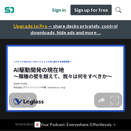
Sign in
Sign up for free
Upgrade to Pro
— share decks privately, control
downloads, hide ads and more …
·
Your Podcast. Everywhere. Effortlessly.
→
SPONSORED