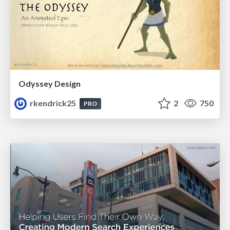
Odyssey Design
rkendrick25
2
750
PRO