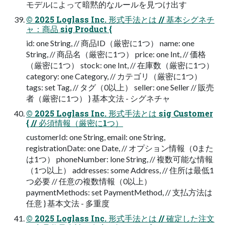
モデルによって暗黙的なルールを⾒つけ出す
© 2025 Loglass Inc. 形式⼿法とは // 基本シグネチ
ャ：商品 sig Product {
id: one String, // 商品ID（厳密に1つ） name: one
String, // 商品名（厳密に1つ） price: one Int, // 価格
（厳密に1つ） stock: one Int, // 在庫数（厳密に1つ）
category: one Category, // カテゴリ（厳密に1つ）
tags: set Tag, // タグ（0以上） seller: one Seller // 販売
者（厳密に1つ） } 基本⽂法 - シグネチャ
© 2025 Loglass Inc. 形式⼿法とは sig Customer
{ // 必須情報（厳密に1つ）
customerId: one String, email: one String,
registrationDate: one Date, // オプション情報（0また
は1つ） phoneNumber: lone String, // 複数可能な情報
（1つ以上） addresses: some Address, // 住所は最低1
つ必要 // 任意の複数情報（0以上）
paymentMethods: set PaymentMethod, // ⽀払⽅法は
任意 } 基本⽂法 - 多重度
© 2025 Loglass Inc. 形式⼿法とは // 確定した注⽂