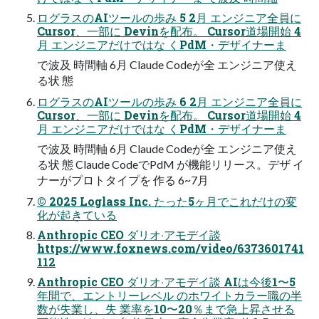
ログラスのAIツールの歩み 5 2月 エンジニア全員に
Cursor、一部に Devinを配布。 Cursor道場開始 4
月 エンジニアだけではな くPdM・デザイナーま
で波及 時間軸 6月 Claude Codeが全 エンジニア使え
る状 態
ログラスのAIツールの歩み 6 2月 エンジニア全員に
Cursor、一部に Devinを配布。 Cursor道場開始 4
月 エンジニアだけではな くPdM・デザイナーま
で波及 時間軸 6月 Claude Codeが全 エンジニア使え
る状 態 Claude CodeでPdM が機能リリース。デザ イ
ナーがプロトタイプを 作る 6~7月
© 2025 Loglass Inc. たった5ヶ⽉でこれだけの変
化が起きている
Anthropic CEO ダリオ‧アモデイ談
https://www.foxnews.com/video/6373601741
112
Anthropic CEO ダリオ‧アモデイ談 AIは今後1〜5
年間で、エントリーレベル のホワイトカラー職の半
数が失業し、失 業率を10〜20％まで急上昇させる