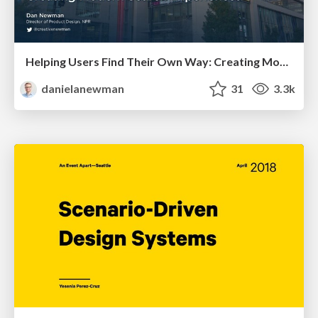
Helping Users Find Their Own Way: Creating Modern Search Experiences
danielanewman
31
3.3k