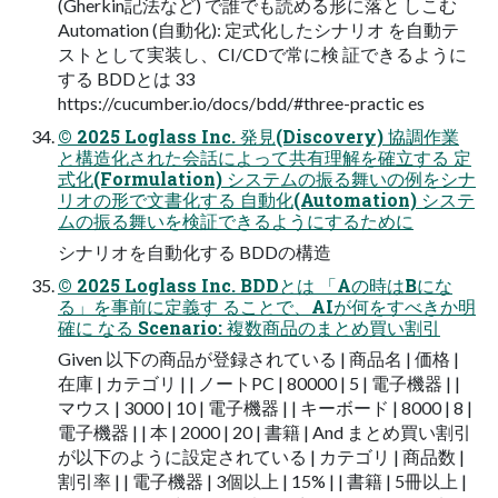
(Gherkin記法など) で誰でも読める形に落と しこむ
Automation (⾃動化): 定式化したシナリオ を⾃動テ
ストとして実装し、CI/CDで常に検 証できるように
する BDDとは 33
https://cucumber.io/docs/bdd/#three-practic es
© 2025 Loglass Inc. 発⾒(Discovery) 協調作業
と構造化された会話によって共有理解を確⽴する 定
式化(Formulation) システムの振る舞いの例をシナ
リオの形で⽂書化する ⾃動化(Automation) システ
ムの振る舞いを検証できるようにするために
シナリオを⾃動化する BDDの構造
© 2025 Loglass Inc. BDDとは 「Aの時はBにな
る」を事前に定義す ることで、AIが何をすべきか明
確に なる Scenario: 複数商品のまとめ買い割引
Given 以下の商品が登録されている | 商品名 | 価格 |
在庫 | カテゴリ | | ノートPC | 80000 | 5 | 電⼦機器 | |
マウス | 3000 | 10 | 電⼦機器 | | キーボード | 8000 | 8 |
電⼦機器 | | 本 | 2000 | 20 | 書籍 | And まとめ買い割引
が以下のように設定されている | カテゴリ | 商品数 |
割引率 | | 電⼦機器 | 3個以上 | 15% | | 書籍 | 5冊以上 |