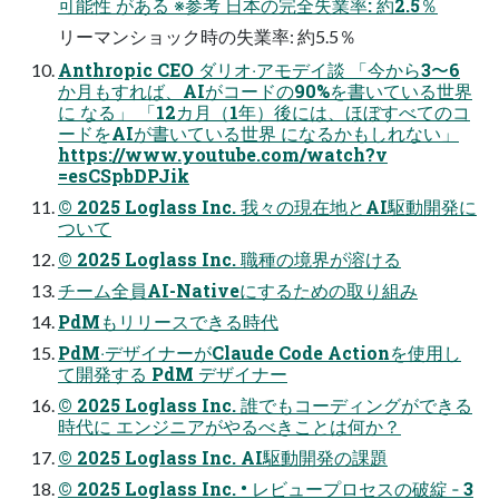
可能性 がある ※参考 ⽇本の完全失業率: 約2.5％
リーマンショック時の失業率: 約5.5％
Anthropic CEO ダリオ‧アモデイ談 「今から3〜6
か⽉もすれば、AIがコードの90%を書いている世界
に なる」 「12カ⽉（1年）後には、ほぼすべてのコ
ードをAIが書いている世界 になるかもしれない」
https://www.youtube.com/watch?v
=esCSpbDPJik
© 2025 Loglass Inc. 我々の現在地とAI駆動開発に
ついて
© 2025 Loglass Inc. 職種の境界が溶ける
チーム全員AI-Nativeにするための取り組み
PdMもリリースできる時代
PdM‧デザイナーがClaude Code Actionを使⽤し
て開発する PdM デザイナー
© 2025 Loglass Inc. 誰でもコーディングができる
時代に エンジニアがやるべきことは何か？
© 2025 Loglass Inc. AI駆動開発の課題
© 2025 Loglass Inc. • レビュープロセスの破綻 ‐ 3