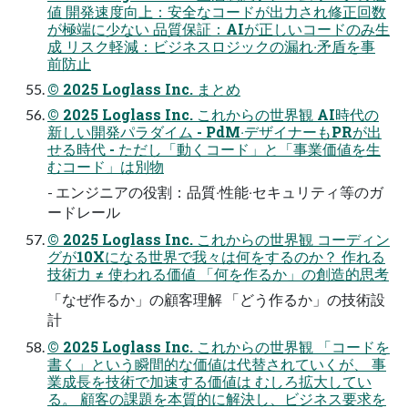
値 開発速度向上：安全なコードが出⼒され修正回数
が極端に少ない 品質保証：AIが正しいコードのみ⽣
成 リスク軽減：ビジネスロジックの漏れ‧⽭盾を事
前防⽌
© 2025 Loglass Inc. まとめ
© 2025 Loglass Inc. これからの世界観 AI時代の
新しい開発パラダイム - PdM‧デザイナーもPRが出
せる時代 - ただし「動くコード」と「事業価値を⽣
むコード」は別物
- エンジニアの役割：品質‧性能‧セキュリティ等のガ
ードレール
© 2025 Loglass Inc. これからの世界観 コーディン
グが10Xになる世界で我々は何をするのか？ 作れる
技術⼒ ≠ 使われる価値 「何を作るか」の創造的思考
「なぜ作るか」の顧客理解 「どう作るか」の技術設
計
© 2025 Loglass Inc. これからの世界観 「コードを
書く」という瞬間的な価値は代替されていくが、 事
業成⻑を技術で加速する価値は むしろ拡⼤してい
る。 顧客の課題を本質的に解決し、ビジネス要求を