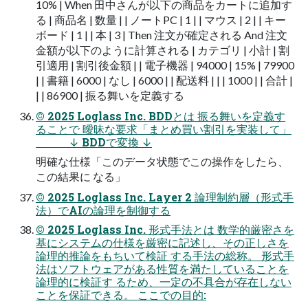
10% | When ⽥中さんが以下の商品をカートに追加す
る | 商品名 | 数量 | | ノートPC | 1 | | マウス | 2 | | キー
ボード | 1 | | 本 | 3 | Then 注⽂が確定される And 注⽂
⾦額が以下のように計算される | カテゴリ | ⼩計 | 割
引適⽤ | 割引後⾦額 | | 電⼦機器 | 94000 | 15% | 79900
| | 書籍 | 6000 | なし | 6000 | | 配送料 | | | 1000 | | 合計 |
| | 86900 | 振る舞いを定義する
© 2025 Loglass Inc. BDDとは 振る舞いを定義す
ることで 曖昧な要求「まとめ買い割引を実装して」
↓ BDDで変換 ↓
明確な仕様「このデータ状態でこの操作をしたら、
この結果に なる」
© 2025 Loglass Inc. Layer 2 論理制約層（形式⼿
法）でAIの論理を制御する
© 2025 Loglass Inc. 形式⼿法とは 数学的厳密さを
基にシステムの仕様を厳密に記述し、その正しさを
論理的推論をもちいて検証 する⼿法の総称。 形式⼿
法はソフトウェアがある性質を満たしていることを
論理的に検証す るため、⼀定の不具合が存在しない
ことを保証できる。 ここでの⽬的: