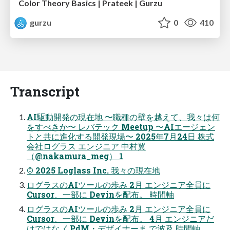
Color Theory Basics | Prateek | Gurzu
gurzu
0
410
Transcript
AI駆動開発の現在地 〜職種の壁を越えて、我々は何
をすべきか〜 レバテック Meetup 〜AIエージェン
トと共に進化する開発現場〜 2025年7⽉24⽇ 株式
会社ログラス エンジニア 中村翼
（@nakamura_meg） 1
© 2025 Loglass Inc. 我々の現在地
ログラスのAIツールの歩み 2月 エンジニア全員に
Cursor、一部に Devinを配布。 時間軸
ログラスのAIツールの歩み 2月 エンジニア全員に
Cursor、一部に Devinを配布。 4月 エンジニアだ
けではな くPdM・デザイナーま で波及 時間軸