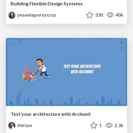
Building Flexible Design Systems
yeseniaperezcruz
330
40k
Test your architecture with Archunit
thirion
1
2.3k