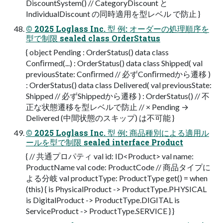
DiscountSystem() // CategoryDiscount と
IndividualDiscount の同時適⽤を型レベル で防⽌ }
© 2025 Loglass Inc. 型 例: オーダーの処理順序を
型で制限 sealed class OrderStatus
{ object Pending : OrderStatus() data class
Conﬁrmed(...) : OrderStatus() data class Shipped( val
previousState: Conﬁrmed // 必ずConﬁrmedから遷移 )
: OrderStatus() data class Delivered( val previousState:
Shipped // 必ずShippedから遷移 ) : OrderStatus() // 不
正な状態遷移を型レベルで防⽌ // × Pending →
Delivered (中間状態のスキップ) は不可能 }
© 2025 Loglass Inc. 型 例: 商品種別による適⽤ル
ールを型で制限 sealed interface Product
{ // 共通プロパティ val id: ID<Product> val name:
ProductName val code: ProductCode // 商品タイプに
よる分岐 val productType: ProductType get() = when
(this) { is PhysicalProduct -> ProductType.PHYSICAL
is DigitalProduct -> ProductType.DIGITAL is
ServiceProduct -> ProductType.SERVICE } }