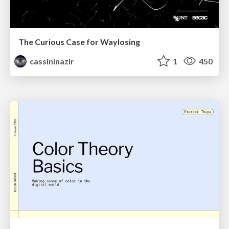
The Curious Case for Waylosing
cassininazir
1
450