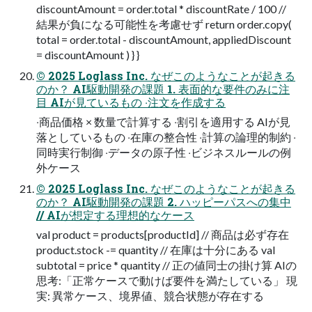
discountAmount = order.total * discountRate / 100 //
結果が負になる可能性を考慮せず return order.copy(
total = order.total - discountAmount, appliedDiscount
= discountAmount ) } }
© 2025 Loglass Inc. なぜこのようなことが起きる
のか？ AI駆動開発の課題 1. 表⾯的な要件のみに注
⽬ AIが⾒ているもの ‧注⽂を作成する
‧商品価格 × 数量で計算する ‧割引を適⽤する AIが⾒
落としているもの ‧在庫の整合性 ‧計算の論理的制約 ‧
同時実⾏制御 ‧データの原⼦性 ‧ビジネスルールの例
外ケース
© 2025 Loglass Inc. なぜこのようなことが起きる
のか？ AI駆動開発の課題 2. ハッピーパスへの集中
// AIが想定する理想的なケース
val product = products[productId] // 商品は必ず存在
product.stock -= quantity // 在庫は⼗分にある val
subtotal = price * quantity // 正の値同⼠の掛け算 AIの
思考:「正常ケースで動けば要件を満たしている」 現
実: 異常ケース、境界値、競合状態が存在する