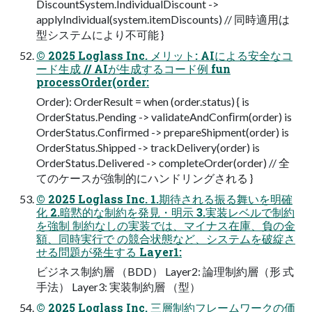
DiscountSystem.IndividualDiscount ->
applyIndividual(system.itemDiscounts) // 同時適⽤は
型システムにより不可能 }
© 2025 Loglass Inc. メリット: AIによる安全なコ
ード⽣成 // AIが⽣成するコード例 fun
processOrder(order:
Order): OrderResult = when (order.status) { is
OrderStatus.Pending -> validateAndConﬁrm(order) is
OrderStatus.Conﬁrmed -> prepareShipment(order) is
OrderStatus.Shipped -> trackDelivery(order) is
OrderStatus.Delivered -> completeOrder(order) // 全
てのケースが強制的にハンドリングされる }
© 2025 Loglass Inc. 1.期待される振る舞いを明確
化 2.暗黙的な制約を発見・明示 3.実装レベルで制約
を強制 制約なしの実装では、マイナス在庫、負の⾦
額、同時実⾏で の競合状態など、システムを破綻さ
せる問題が発⽣する Layer1:
ビジネス制約層 （BDD） Layer2: 論理制約層（形 式
⼿法） Layer3: 実装制約層 （型）
© 2025 Loglass Inc. 三層制約フレームワークの価