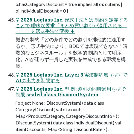
o.hasCategoryDiscount = true implies all oi: o.items |
oi.individualDiscount = 0 }
© 2025 Loglass Inc. 形式⼿法とは 制約を定義する
ことで 曖昧な要求「まとめ買い割引が適⽤される」
↓ 形式⼿法で変換 ↓
厳密な制約「どの条件でどの割引を排他的に適⽤す
るか」 形式⼿法により、BDDでは表現できない「暗
黙的なビジネスルール」を数学的 制約として明⽰
化。AIが迷わず⼀貫した実装を⽣成できる環境を構
築。
© 2025 Loglass Inc. Layer 3 実装制約層（型）で
AIの出⼒を制限する
© 2025 Loglass Inc. 型 例: 割引の同時適⽤を型で
制限 sealed class DiscountSystem
{ object None : DiscountSystem() data class
CategoryDiscount( val discounts:
Map<ProductCategory, CategoryDiscountInfo> ) :
DiscountSystem() data class IndividualDiscount( val
itemDiscounts: Map<String, DiscountRate> ) :