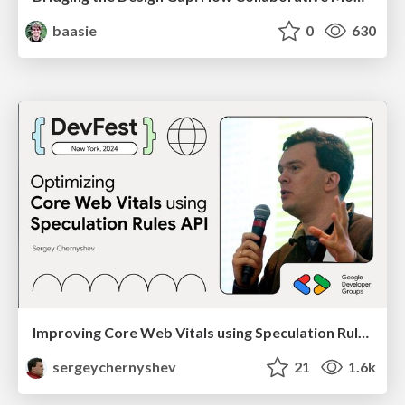
baasie
0
630
Improving Core Web Vitals using Speculation Rules API
sergeychernyshev
21
1.6k