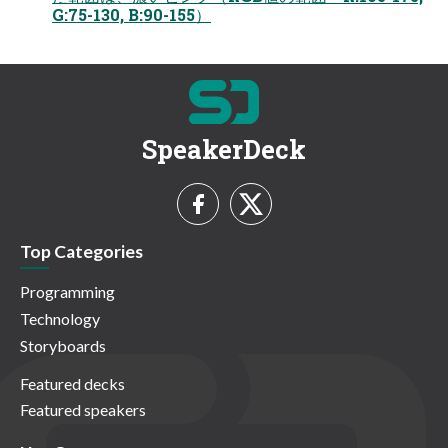
G:75-130, B:90-155）
SpeakerDeck
Top Categories
Programming
Technology
Storyboards
Featured decks
Featured speakers