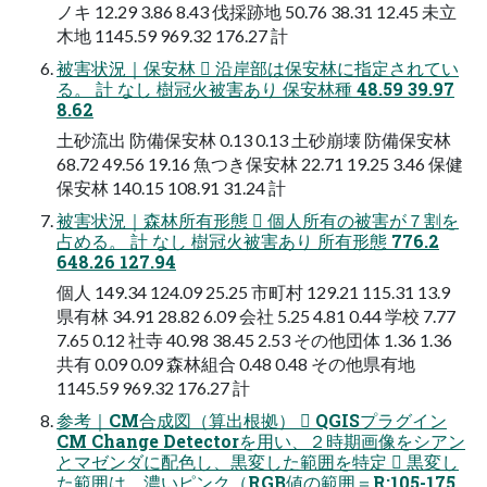
ノキ 12.29 3.86 8.43 伐採跡地 50.76 38.31 12.45 未立
木地 1145.59 969.32 176.27 計
被害状況｜保安林  沿岸部は保安林に指定されてい
る。 計 なし 樹冠火被害あり 保安林種 48.59 39.97
8.62
土砂流出 防備保安林 0.13 0.13 土砂崩壊 防備保安林
68.72 49.56 19.16 魚つき保安林 22.71 19.25 3.46 保健
保安林 140.15 108.91 31.24 計
被害状況｜森林所有形態  個人所有の被害が７割を
占める。 計 なし 樹冠火被害あり 所有形態 776.2
648.26 127.94
個人 149.34 124.09 25.25 市町村 129.21 115.31 13.9
県有林 34.91 28.82 6.09 会社 5.25 4.81 0.44 学校 7.77
7.65 0.12 社寺 40.98 38.45 2.53 その他団体 1.36 1.36
共有 0.09 0.09 森林組合 0.48 0.48 その他県有地
1145.59 969.32 176.27 計
参考｜CM合成図（算出根拠）  QGISプラグイン
CM Change Detectorを用い、２時期画像をシアン
とマゼンダに配色し、黒変した範囲を特定  黒変し
た範囲は、濃いピンク（RGB値の範囲＝R:105-175,