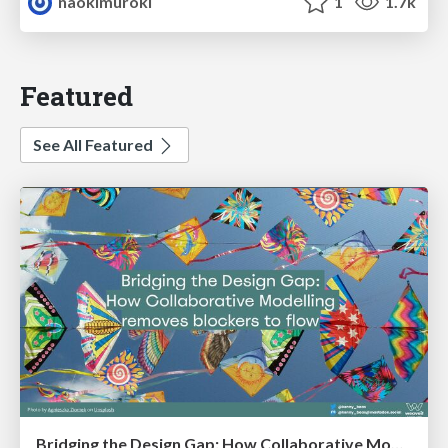
naokimuroki
1
1.7k
Featured
See All Featured
Bridging the Design Gap: How Collaborative Modelling removes blockers to flow between stakeholders and teams @FastFlow conf