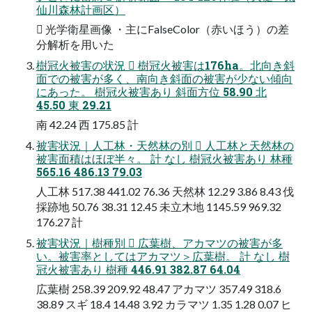
仙川森林計画区）
 光学衛星画像 ・主にFalseColor（赤いほう）の差
分解析を用いた
樹冠火被害の状況  樹冠火被害は176ha。北向き斜
面での被害が多く、南向き斜面の被害が少ない傾向
にあった。 樹冠火被害あり 斜面方位 58.90 北
45.50 東 29.21
南 42.24 西 175.85 計
被害状況｜人工林・天然林の別  人工林と天然林の
被害面積はほぼ半々。 計 なし 樹冠火被害あり 林種
565.16 486.13 79.03
人工林 517.38 441.02 76.36 天然林 12.29 3.86 8.43 伐
採跡地 50.76 38.31 12.45 未立木地 1145.59 969.32
176.27 計
被害状況｜樹種別  広葉樹、アカマツの被害が多
い。被害率としてはアカマツ＞広葉樹。 計 なし 樹
冠火被害あり 樹種 446.91 382.87 64.04
広葉樹 258.39 209.92 48.47 アカマツ 357.49 318.6
38.89 スギ 18.4 14.48 3.92 カラマツ 1.35 1.28 0.07 ヒ