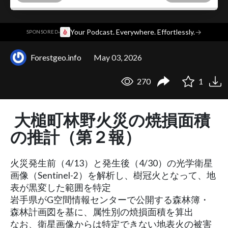
·
Your Podcast. Everywhere. Effortlessly.
→
SPONSORED
Forestgeo.info
May 03, 2026
270
1
大槌町林野火災の焼損面積
の推計（第２報）
火災発生前（4/13）と発生後（4/30）の光学衛星
画像（Sentinel-2）を解析し、樹冠火となって、地
表が黒変した範囲を特定
岩手県がG空間情報センターで公開する森林簿・
森林計画図を基に、属性別の焼損面積を算出
なお、衛星画像からは特定できない地表火の被害