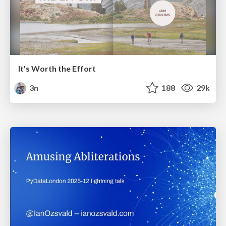
It's Worth the Effort
3n
188
29k