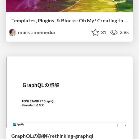
Templates, Plugins, & Blocks: Oh My! Creating the theme that thinks of everything
marktimemedia
31
2.8k
GraphQLの誤解/rethinking-graphql