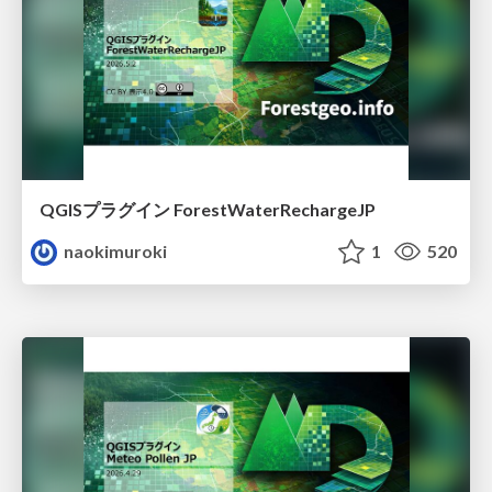
QGISプラグイン ForestWaterRechargeJP
naokimuroki
1
520