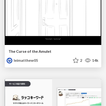
The Curse of the Amulet
leimatthew05
2
14k