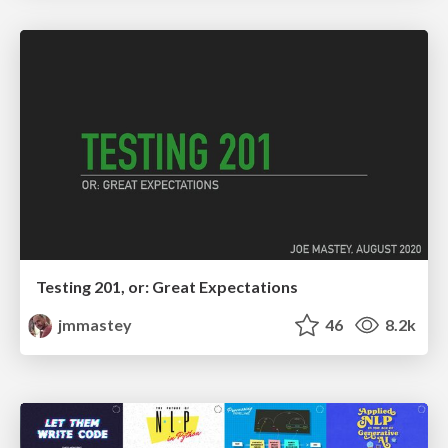
Testing 201, or: Great Expectations
jmmastey
46
8.2k