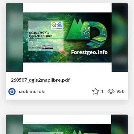
260507_qgis2maplibre.pdf
naokimuroki
1
950