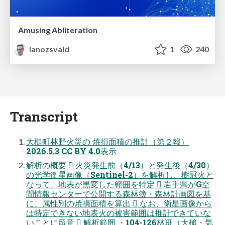
Amusing Abliteration
ianozsvald
1
240
Transcript
大槌町林野火災の 焼損面積の推計（第２報）
2026.5.3 CC BY 4.0表示
解析の概要  火災発生前（4/13）と発生後（4/30）
の光学衛星画像（Sentinel-2）を解析し、樹冠火と
なって、地表が黒変した範囲を特定  岩手県がG空
間情報センターで公開する森林簿・森林計画図を基
に、属性別の焼損面積を算出  なお、衛星画像から
は特定できない地表火の被害範囲は推計できていな
いことに留意  解析範囲 ・104-126林班（大槌・気