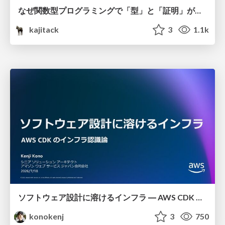
なぜ関数型プログラミングで「型」と「証明」が語られるのか #fp_matsuri
kajitack
3
1.1k
ソフトウェア設計に溶けるインフラ ― AWS CDK のインフラ認識論
konokenj
3
750