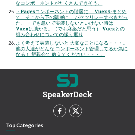
なコンポーネントがたくさんできそう。
・Pagesコンポーネントの階層に Vuexをまとめ
て、そこから下の階層に バケツリレーすべきだっ
た。 ・でも急いで実装しないといけない時は
Vuexは助かる。（でも麻薬だと思う） Vuexとの
組み合わせについての振り返り
よく考えて実装しないと 大変なことになる・・・。
他の人達がどんな コンポーネント管理してるか気に
なる！ 懇親会で 教えてください・・・。
SpeakerDeck
Top Categories