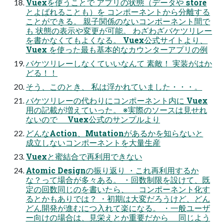
Vuexを使うことで アプリの状態（データや store
とよばれることも）を コンポーネントから分離する
ことができる。 親子関係のないコンポーネント間で
も 状態の表示や変更が可能。 わざわざバケツリレー
を書かなくてもよくなる。 Vuex公式サイトより、
Vuex を使った最も基本的なカウンターアプリの例
バケツリレーしなくていいなんて 素敵！ 実装がはか
どる！！
そう、このとき、 私は浮かれていました・・・。
バケツリレーの代わりにコンポーネント内に Vuex
用の記載が増えていった。 ※実際のソースは見せれ
ないので Vuex公式のサンプルより
どんなAction、Mutationがあるかを知らないと
成立しないコンポーネントを大量生産
Vuexと蜜結合で再利用できない
Atomic Designの振り返り ・これ再利用するか
な？って場合が多々ある。 ・回数制限を設けて、既
定の回数同じのを書いたら、 コンポーネント化す
るとかもありでは？ ・初期は大変だろうけど、どん
どん開発が進むにつ入れて楽になる。 ・一般ユーザ
ー向けの場合は、見栄えとか重要だから 同じよう