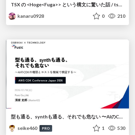
TSX の <Hoge<Fuga>> という構文に驚いた話 / tsx-type-argument-syntax
kanaru0928
0
210
型も通る、synthも通る、それでも危ない 〜AIのCDKの権限とコストを機械で検証する〜 / It Passes Type Checks, It Passes Synth Checks, but It’s Still Risky — Automatically Verifying Permissions and Costs in AI’s CDK —
seike460
1
530
PRO