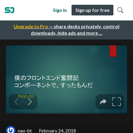
Sign in
Sign up for free
Upgrade to Pro
— share decks privately, control
downloads, hide ads and more …
nao-bt
February 24, 2018