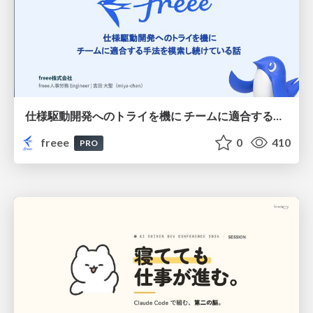
仕様駆動開発へのトライを機に チームに適合する手法を模索し続けている話
freee
0
410
PRO