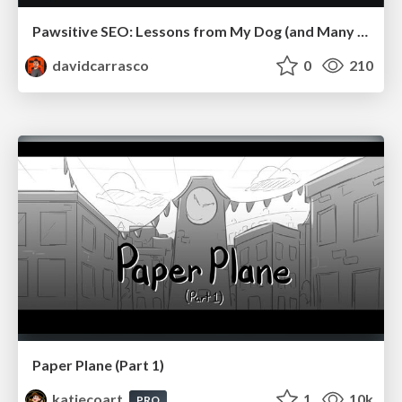
Pawsitive SEO: Lessons from My Dog (and Many Mistakes) on Thriving as a Consultant in the Age of AI
davidcarrasco
0
210
Paper Plane (Part 1)
katiecoart
1
10k
PRO