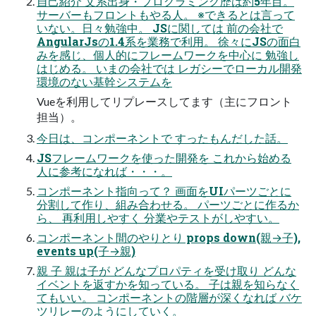
自己紹介 文系出身・プログラミング歴は約5年目。
サーバーもフロントもやる人。 ※できるとは言って
いない。日々勉強中。 JSに関しては 前の会社で
AngularJsの1.4系を業務で利用。 徐々にJSの面白
みを感じ、個人的にフレームワークを中心に 勉強し
はじめる。 いまの会社では レガシーでローカル開発
環境のない基幹システムを
Vueを利用してリプレースしてます（主にフロント
担当）。
今日は、コンポーネントで すったもんだした話。
JSフレームワークを使った開発を これから始める
人に参考になれば・・・。
コンポーネント指向って？ 画面をUIパーツごとに
分割して作り、組み合わせる。 パーツごとに作るか
ら、 再利用しやすく 分業やテストがしやすい。
コンポーネント間のやりとり props down(親→子),
events up(子→親)
親 子 親は子が どんなプロパティを受け取り どんな
イベントを返すかを知っている。 子は親を知らなく
てもいい。 コンポーネントの階層が深くなれば バケ
ツリレーのようにしていく。