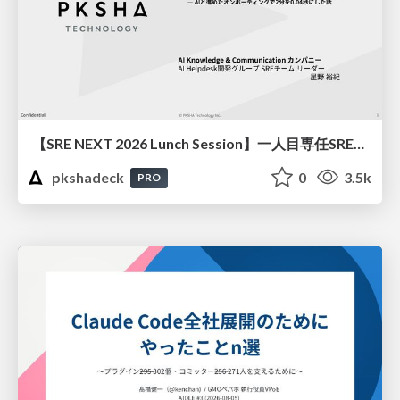
【SRE NEXT 2026 Lunch Session】一人目専任SREの立ち上げを加速する ― AIと進めたオンボーディングで2分を0.04秒にした話
pkshadeck
0
3.5k
PRO