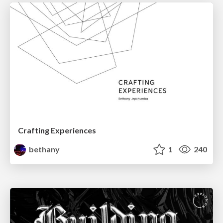
Crafting Experiences
bethany
1
240