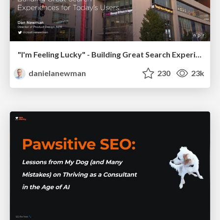
"I'm Feeling Lucky" - Building Great Search Experiences for Today's Users (#IAC19)
danielanewman
230
23k