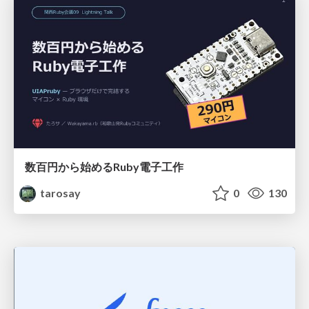
数百円から始めるRuby電子工作
tarosay
0
130