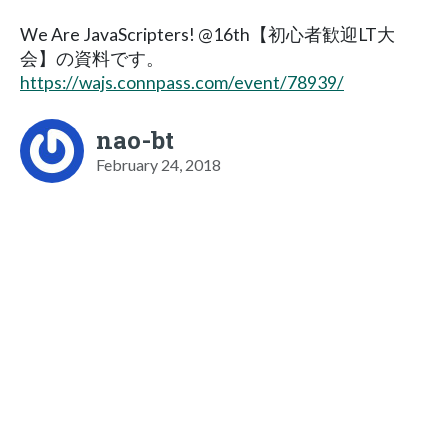
We Are JavaScripters! @16th【初心者歓迎LT大
会】の資料です。
https://wajs.connpass.com/event/78939/
nao-bt
February 24, 2018