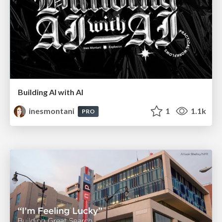
Building AI with AI
inesmontani
1
1.1k
PRO