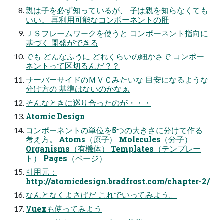
親は子を必ず知っているが、 子は親を知らなくても
いい。 再利用可能なコンポーネントの肝
ＪＳフレームワークを使うと コンポーネント指向に
基づく 開発ができる
でも どんなふうに どれくらいの細かさで コンポー
ネントって区切るんだ？？
サーバーサイドのＭＶＣみたいな 目安になるような
分け方の 基準はないのかなぁ
そんなときに巡り合ったのが・・・
Atomic Design
コンポーネントの単位を5つの大きさに分けて作る
考え方。 Atoms（原子） Molecules（分子）
Organisms（有機体） Templates（テンプレー
ト） Pages（ページ）
引用元：
http://atomicdesign.bradfrost.com/chapter-2/
なんとなくよさげだ これでいってみよう。
Vuexも使ってみよう