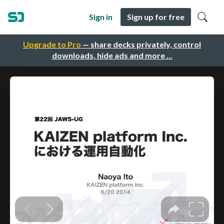
Sign in
Sign up for free
Upgrade to Pro
— share decks privately, control
downloads, hide ads and more …