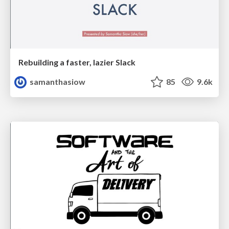
Rebuilding a faster, lazier Slack
samanthasiow
85
9.6k