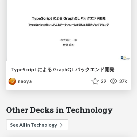
TypeScript による GraphQL バックエンド開発
naoya
29
37k
Other Decks in Technology
See All in Technology