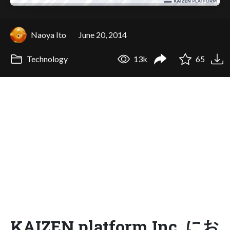
Naoya Ito
June 20, 2014
Technology
13k
65
KAIZEN platform Inc. にお