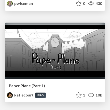
pwiseman
0
430
Paper Plane (Part 1)
katiecoart
1
10k
PRO