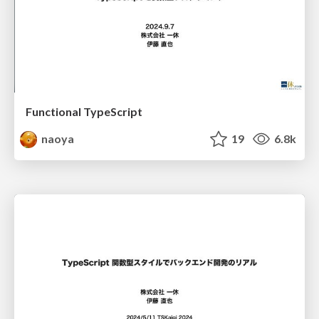
Functional TypeScript
naoya
19
6.8k