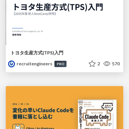
トヨタ⽣産⽅式(TPS)⼊⾨
recruitengineers
2
570
PRO