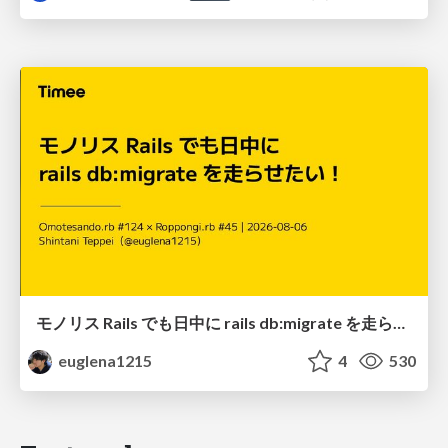
モノリス Rails でも日中に rails db:migrate を走らせたい！ / Daytime rails db:migrate on Monolithic Rails!
euglena1215
4
530