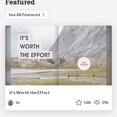
Featured
See All Featured
It's Worth the Effort
3n
188
29k