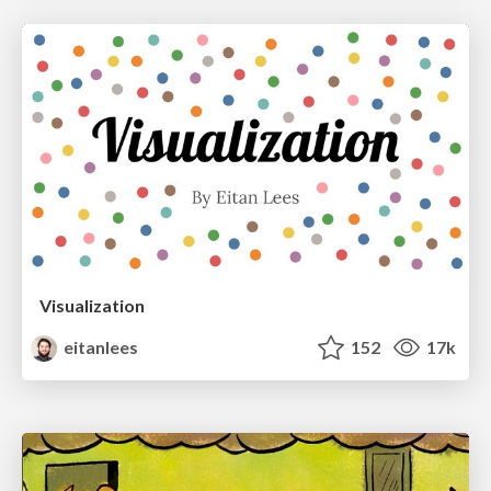
Visualization
eitanlees
152
17k