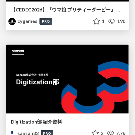
【CEDEC2026】『ウマ娘 プリティーダービー』 英語版のキャラクターの方言や口調をローカライズするための創造的アプローチ
cygames
1
190
PRO
Digitization部 紹介資料
sansan33
2
7.7k
PRO