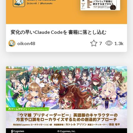
変化の早いClaude Codeを 書籍に落とし込む
oikon48
7
1.3k