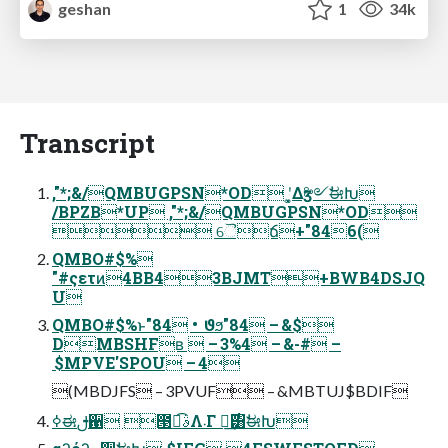
geshan
1
34k
Transcript
,"*;&/QMBUGPSN*OD ʹ͓͚Δӡ༻ࣗಈԽ
/BPZB*UP ,"*;&/QMBUGPSN*OD
 ୈճ+"846(
QMBO#$%
"#ςετͷ4BB43BJMT+BWB4DSJQ
U
QMBO#$%ͱ"84 • ϑϧ"84 – &$
DMBSHFʙ  – 3%4 – &-# –
$MPVE'SPOU – 4
(MBDJFS – 3PVUF – &MBTUJ$BDIF
ߦಈࢦ਑ ౓ಉ͡ࣄΛ܁Γ ฦ࣌͢͸ࣗಈԽ