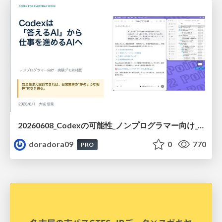
20260608_Codexの可能性_ノンプログラマー向け_大城追記
doradora09
0
770
PRO