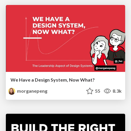
We Have a Design System, Now What?
morganepeng
55
8.3k