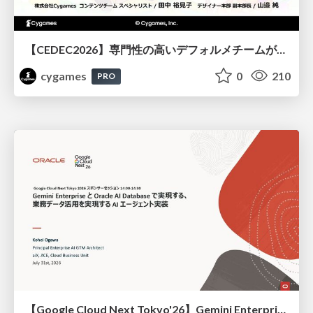
【CEDEC2026】専門性の高いデフォルメチームが挑んだ人材育成戦略 〜Cygames Academiaの企画から実施まで〜
cygames
0
210
PRO
【Google Cloud Next Tokyo'26】Gemini Enterprise と Oracle AI Database で実現する、 業務データ活用を実現する AI エージェント実装