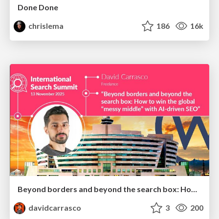
Done Done
chrislema
186
16k
Beyond borders and beyond the search box: How to win the global "messy middle" with AI-driven SEO
davidcarrasco
3
200