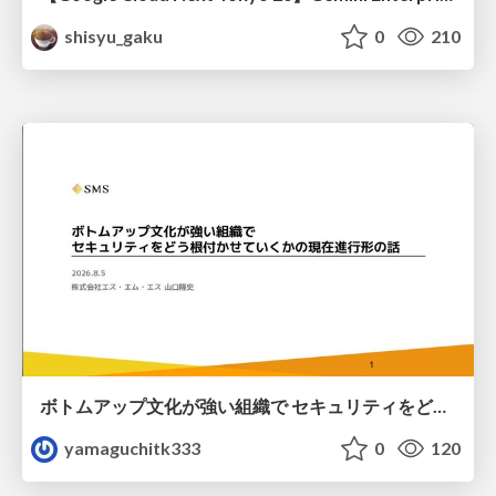
shisyu_gaku
0
210
ボトムアップ文化が強い組織で セキュリティをどう根付かせていくかの現在進行形の話 / Making Security Stick in a Bottom-Up Organization
yamaguchitk333
0
120