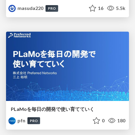
masuda220
16
5.5k
PRO
PLaMoを毎日の開発で使い育てていく
pfn
0
180
PRO