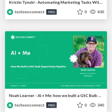
Kristin Tynski - Automating Marketing Tasks With AI
techseoconnect
0
430
PRO
Noah Learner - AI + Me: how we built a GSC Bulk Export data pipeline
techseoconnect
0
340
PRO