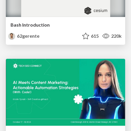
Bash Introduction
62gerente
615
220k