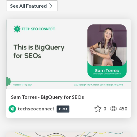
See All Featured
Sam Torres - BigQuery for SEOs
techseoconnect
0
450
PRO