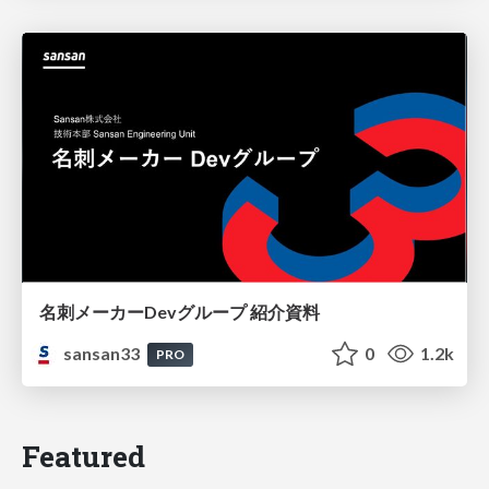
名刺メーカーDevグループ 紹介資料
sansan33
0
1.2k
PRO
Featured