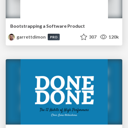
Bootstrapping a Software Product
garrettdimon
307
120k
PRO