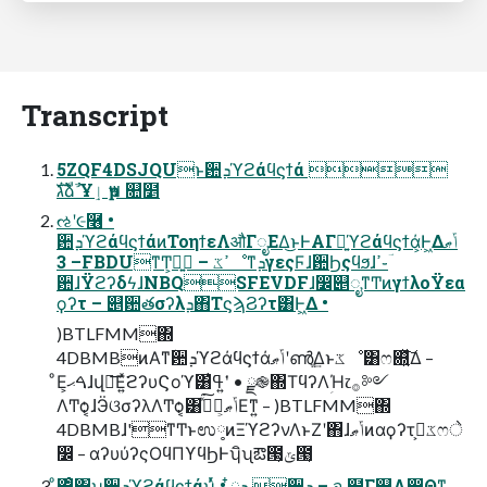
Transcript
5ZQF4DSJQUͱؔ਺ܕϓϩάϥϛϯά 
גࣜձࣾ Ұٳ ҏ౻ ௚໵
ઌʹ૯࿦ •
ؔ਺ܕϓϩάϥϛϯάͷΤοηϯεΛऔΓೖΕΔ͜ͱͰΑΓྑ͍ϓϩάϥϛϯά͕Ͱ͖Δݴޠ
– 3FBDUͳͲ͕ྑ͍ྫ – ߴػೳͳܕγεςϜɺؔ਺Ϧςϥϧɺߴ֊ؔ
਺ɺΫϩʔδϟɺNBQSFEVDFɺ෼ׂ୅ೖͳͲͷγϯλοΫεα
ϙʔτ – ୅਺తσʔλܕ΋ΤϛϡϨʔτ͸Ͱ͖Δ •
)BTLFMM΍
4DBMBͷΑ͏ͳؔ਺ܕϓϩάϥϛϯάݴޠʹൺֱ͢Δͱػೳ͸ෆ଍͍ͯ͠Δ –
ͦΕ͕ࠓޙɺվྑ͞Ε͍ͯ͘ϩʔυϚοϓ͸ߟ͑ʹ͍͘ • ྫ֎΍ΤϥʔΛؚΉ෭࡞༻
ΛͲ͏ѻ͏͔ɺӬଓσʔλΛͲ͏ѻ͏͔͸ݴޠ͕ࢦࣔͯ͘͠Εͳ͍ – )BTLFMM΍
4DBMBɺ'ͳͲͱಉ༷ͷΞϓϩʔνΛͱΖ͏ʹ΋ɺݴޠͷαϙʔτػߏ͕ෆे
෼ – αʔυύʔςΟϥΠϒϥϦͰʮิ͏ʯఔ౓͕ݶ౓͔
ͦ΋ͦ΋ʮؔ਺ܕϓϩάϥϛϯάʯͬͯ • ໋ྩܕ ؔ਺ܕ – จ ໭Γ஋Λ൐Θͳ͍