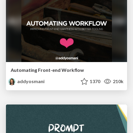
Automating Front-end Workflow
addyosmani
1370
210k