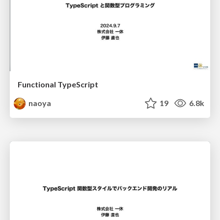
Functional TypeScript
naoya
19
6.8k