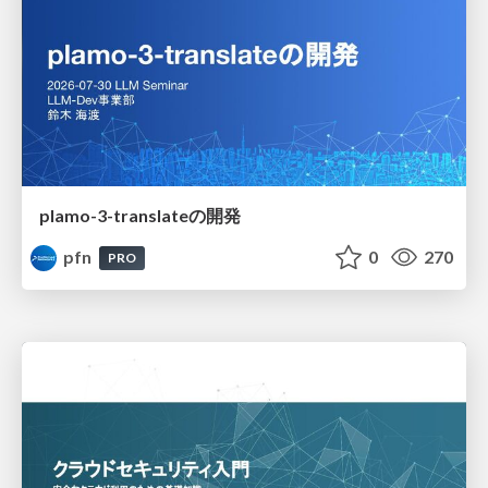
plamo-3-translateの開発
pfn
0
270
PRO