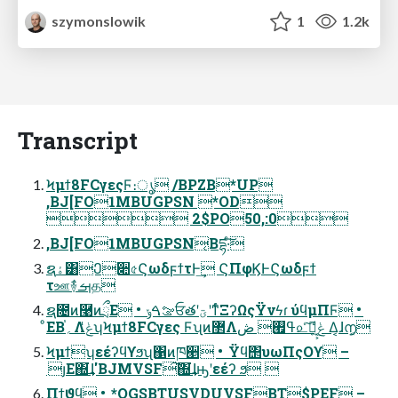
szymonslowik
1
1.2k
Transcript
Ϟμϯ8FCγεςϜ։ൃ /BPZB*UP
,BJ[FO1MBUGPSN *OD
 2$PO50,:0
,BJ[FO1MBUGPSN͔Βདྷ·ͨ͠
ຊۀ͸Ე૊৫ϚωδϝϯτͰ͢ ϚΠφϏͰϚωδϝϯ
τஊٛ࿈ࡌத
ຊ೔ͷ࿩ͷྲྀΕ • ࡢࠓݸਓతʹؾʹͳͬͨΞʔΩςΫνϟɾ ύϥμΠϜ •
ͦΕΒ֓؍ΛݟͭͭʮϞμϯ8FCγες Ϝʯͷ܏޲Λߟ࡯ ڞ௨ͨ͠Կ͔͕ݟ͍ͩͤ Δ͔ɺ൱͔
Ϟμϯʮεέʔϥϒϧʯ΁ͷཁ੥ • Ϋϥ΢υωΠςΟϒ –
յΕ΍͘͢ɺ'BJMVSF͠΍͘͢ɺԣʹεέʔ ϧ 
Πϯϑϥ • *OGSBTUSVDUVSFBT$PEF –