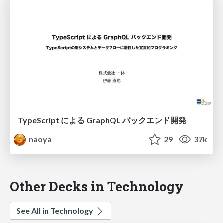
TypeScript による GraphQL バックエンド開発
naoya
29
37k
Other Decks in Technology
See All in Technology