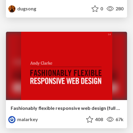
dugsong
0
280
Fashionably flexible responsive web design (full day workshop)
malarkey
408
67k