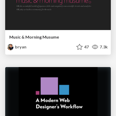
Music & Morning Musume
bryan
47
7.3k