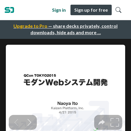
Sign in
Sign up for free
Upgrade to Pro
— share decks privately, control
downloads, hide ads and more …