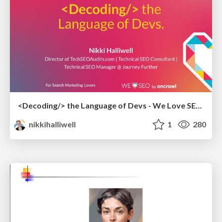
<Decoding/> the Language of Devs - We Love SEO 2024
nikkihalliwell
1
280