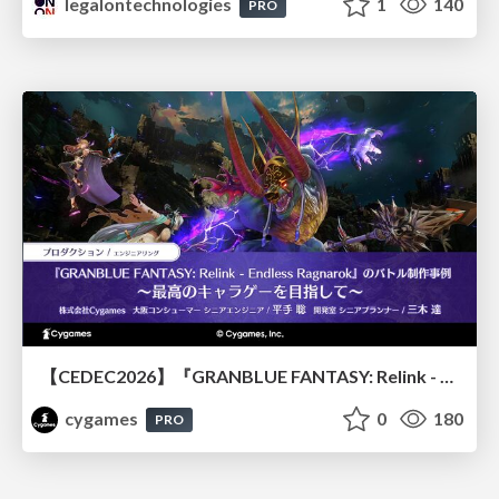
legalontechnologies
1
140
PRO
【CEDEC2026】『GRANBLUE FANTASY: Relink - Endless Ragnarok』のバトル制作事例 ～最高のキャラゲーを目指して～
cygames
0
180
PRO