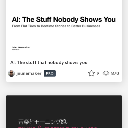
AI: The stuff that nobody shows you
jnunemaker
9
870
PRO