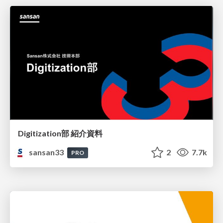
Digitization部 紹介資料
sansan33
2
7.7k
PRO