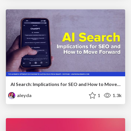
AI Search: Implications for SEO and How to Move Forward - #ShenzhenSEOConference
aleyda
1
1.3k