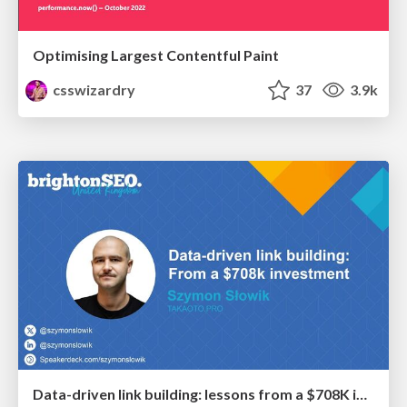
Optimising Largest Contentful Paint
csswizardry
37
3.9k
Data-driven link building: lessons from a $708K investment (BrightonSEO talk)