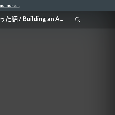
and more …
ilding an A...