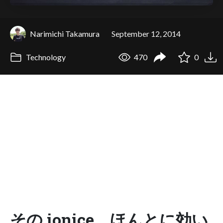
Narimichi Takamura
September 12, 2014
Technology
470
0
その ionice、ほんとに効い