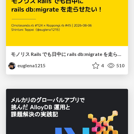
モノリス Rails でも日中に rails db:migrate を走らせたい！ / Daytime rails db:migrate on Monolithic Rails!
euglena1215
4
510