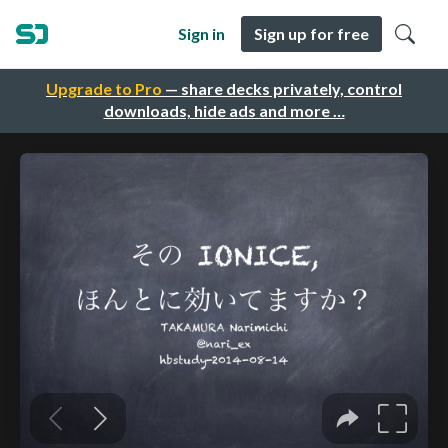
Sign in
Sign up for free
Upgrade to Pro
— share decks privately, control
downloads, hide ads and more …