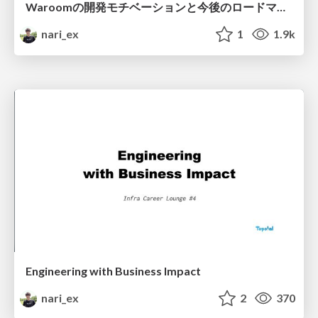
Waroomの開発モチベーションと今後のロードマップ / Waroom development motivation and roadmap
nari_ex
1
1.9k
Engineering with Business Impact
nari_ex
2
370