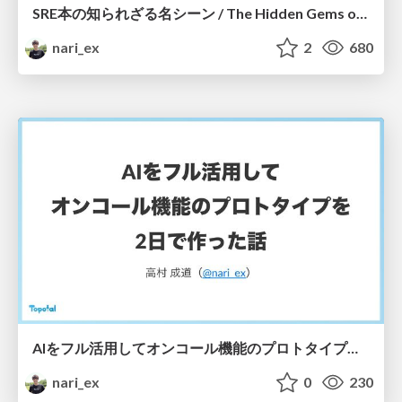
SRE本の知られざる名シーン / The Hidden Gems of Google SRE Book
nari_ex
2
680
AIをフル活用してオンコール機能のプロトタイプを2日で作った話 / Building an AI-Powered On-Call Prototype in Just Two Days
nari_ex
0
230