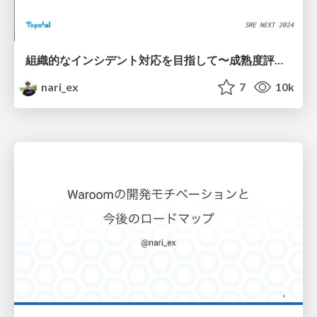
組織的なインシデント対応を目指して〜成熟度評価と改善のステップ〜 / Towards an Organized Incident Response - Maturity Assessment and Improvement Steps -
nari_ex
7
10k