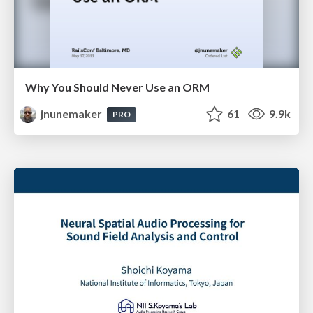
Why You Should Never Use an ORM
jnunemaker
61
9.9k
PRO