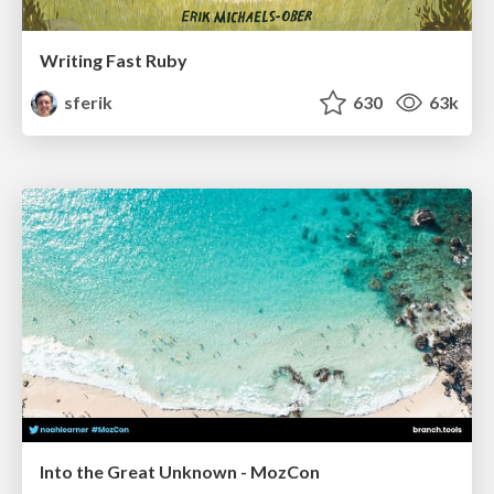
Writing Fast Ruby
sferik
630
63k
Into the Great Unknown - MozCon