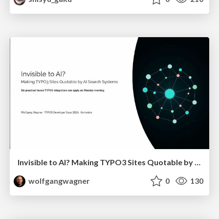
Invisible to AI? Making TYPO3 Sites Quotable by AI Search Systems
wolfgangwagner
0
130