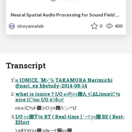
Neural Spatial Audio Processing for Sound Field Analysis and Control
skoyamalab
0
400
Transcript
ͦͷ IONICE, ΄Μͱʹޮ͍ͯ·͔͢ʁ TAKAMURA Narimichi
@nari_ex hbstudy-2014-08-14
what is ionice ? I/O ͷॲཧ༏ઌ౓Λࢦఆ͢ΔLinuxίϚϯυ
nice ίϚϯυͷ I/O όʔδϣϯ
nice ίϚϯυͰ͸ I/O ༏ઌ౓Λ੍ޚෆՄ
I/O ༏ઌ౓Ϋϥε RT ( Real-time ) ࠷ߴ༏ઌ౓ BE ( Best-
Effort
) σϑΥϧτ༏ઌ౓ Idle ࠷௿༏ઌ౓