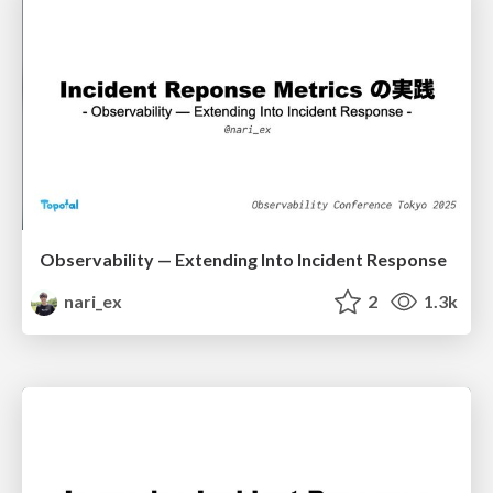
Observability — Extending Into Incident Response
nari_ex
2
1.3k