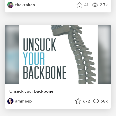
thekraken
41
2.7k
Unsuck your backbone
ammeep
672
58k