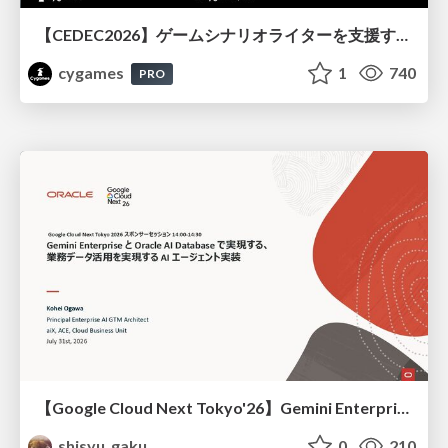
【CEDEC2026】ゲームシナリオライターを支援するAIツール開発の実践 ― 設計とプロンプトの工夫 ―
cygames
1
740
PRO
【Google Cloud Next Tokyo'26】Gemini Enterprise と Oracle AI Database で実現する、 業務データ活用を実現する AI エージェント実装
shisyu_gaku
0
210