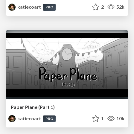
katiecoart
2
52k
PRO
Paper Plane (Part 1)
katiecoart
1
10k
PRO