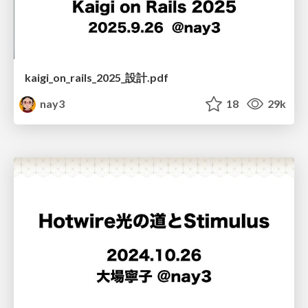
kaigi_on_rails_2025_設計.pdf
nay3
18
29k