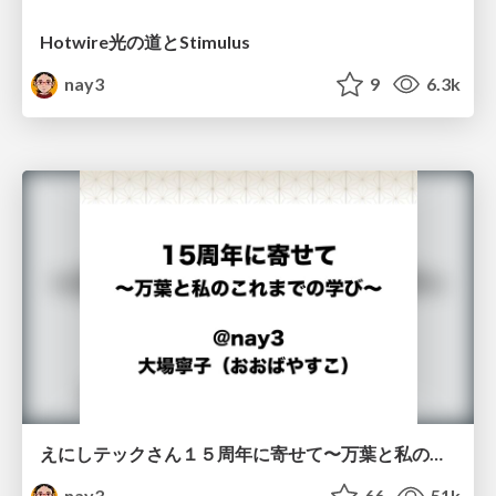
Hotwire光の道とStimulus
nay3
9
6.3k
えにしテックさん１５周年に寄せて〜万葉と私のこれまでの学び〜
nay3
66
51k