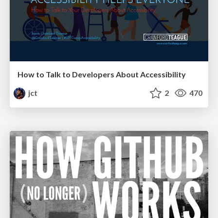
How to Talk to Developers About Accessibility
jct
2
470