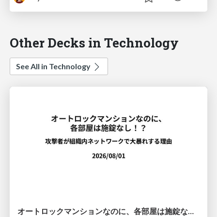
Other Decks in Technology
See All in Technology
オートロックマンションなのに、各部屋は施錠なし！？ 攻撃者が組織内ネットワークで大暴れする理由 / The Front Door Is Locked, but the Rooms Are Wide Open: Why Attackers Move Freely Inside Enterprise Networks