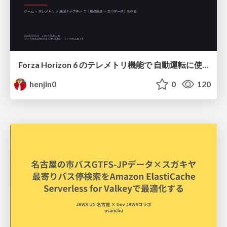
Forza Horizon 6 のテレメトリ機能で 自動運転に使えそうな学習データを集める話
henjin0
0
120