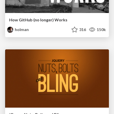
How GitHub (no longer) Works
holman
316
150k