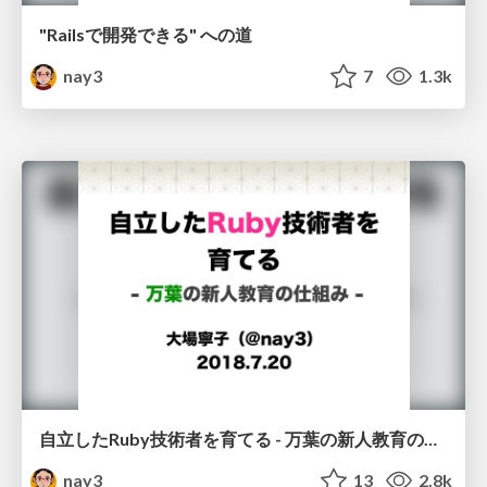
"Railsで開発できる" への道
nay3
7
1.3k
自立したRuby技術者を育てる - 万葉の新人教育の仕組み
nay3
13
2.8k