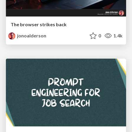
The browser strikes back
jonoalderson
0
1.4k