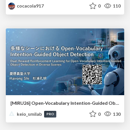
cocacola917
0
110
[MIRU26] Open-Vocabulary Intention-Guided Object Detection in Diverse Scenes
keio_smilab
0
130
PRO