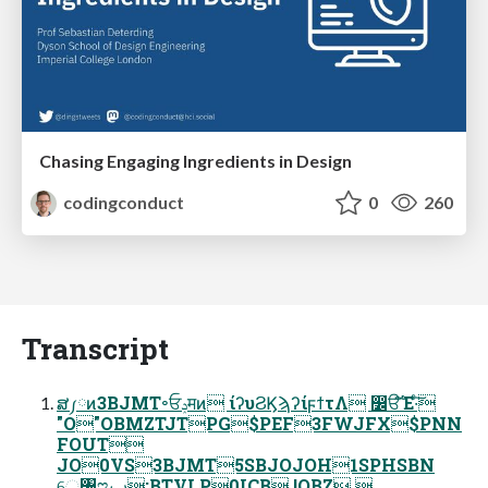
Chasing Engaging Ingredients in Design
codingconduct
0
260
Transcript
ສ༿ͷ3BJMT৽ਓݚमͷ ίʔυϨϏϡʔίϝϯτΛ ෼ੳͯ͠Έ·ͨ͠
"O"OBMZTJTPG$PEF3FWJFX$PNN
FOUT
JO0VS3BJMT5SBJOJOH1SPHSBN
େ৔ೡࢠ:BTVLP0ICB !OBZ 