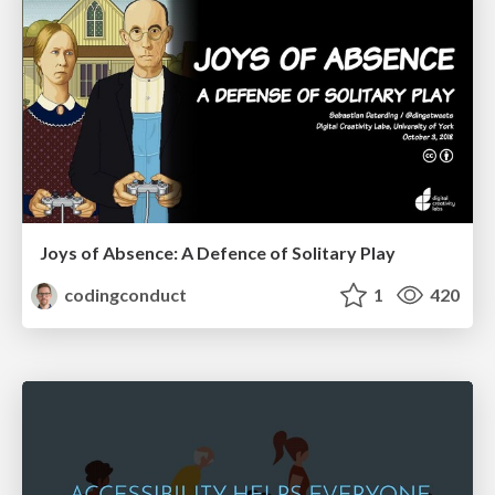
Joys of Absence: A Defence of Solitary Play
codingconduct
1
420