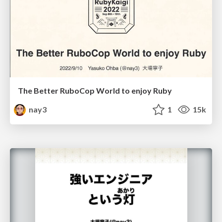
The Better RuboCop World to enjoy Ruby
nay3
1
15k