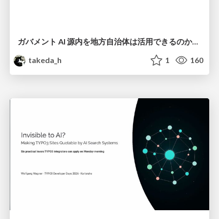
ガバメント AI 源内を地方自治体は活用できるのか 可能性と課題、期待について
takeda_h
1
160