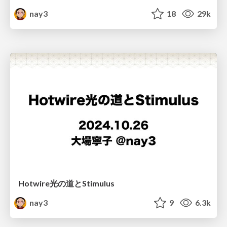
nay3
18
29k
Hotwire光の道とStimulus
nay3
9
6.3k