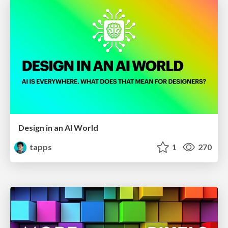
Design in an AI World
tapps
1
270