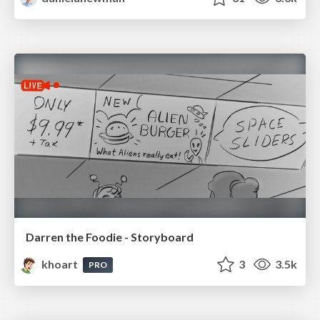
Darren the Foodie - Storyboard
khoart
3
3.5k
PRO