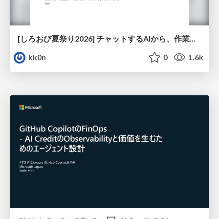
[しろおび夏祭り2026] チャットするAIから、作業するAIへ - 使われ方の変化と、その裏側で起きていること
kk0n
0
1.6k