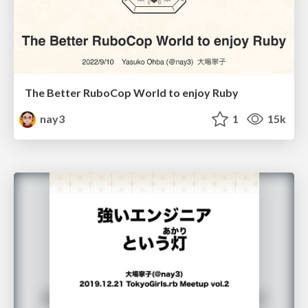
The Better RuboCop World to enjoy Ruby
nay3
1
15k