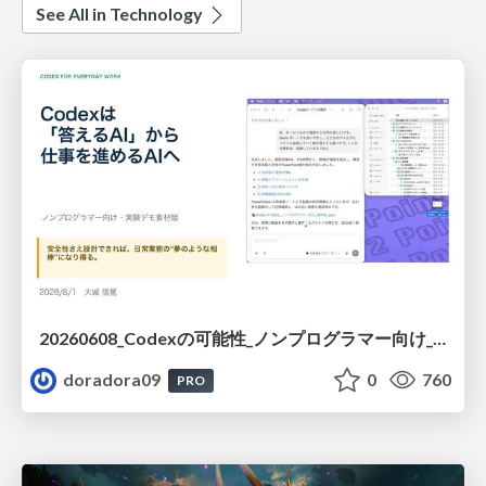
See All in Technology
20260608_Codexの可能性_ノンプログラマー向け_大城追記
doradora09
0
760
PRO