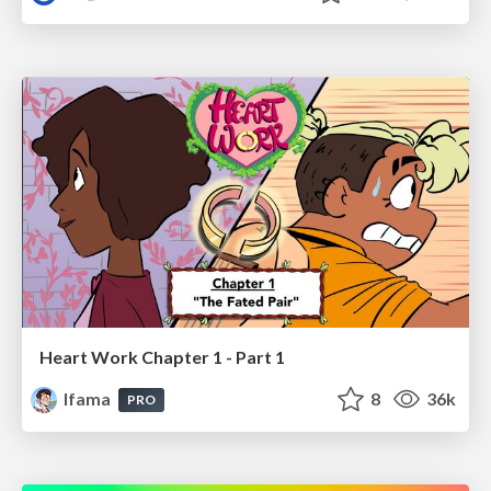
Heart Work Chapter 1 - Part 1
lfama
8
36k
PRO