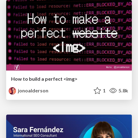
How to build a perfect <img>
jonoalderson
1
5.8k