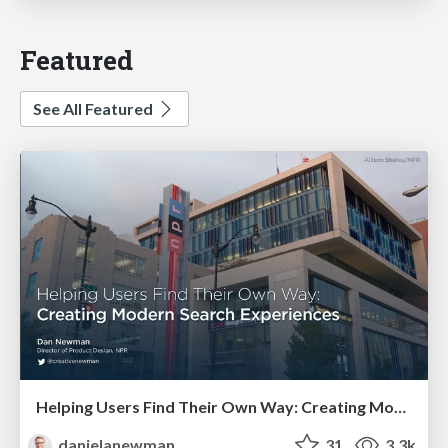
Featured
See All Featured
Helping Users Find Their Own Way: Creating Modern Search Experiences
danielanewman
31
3.3k