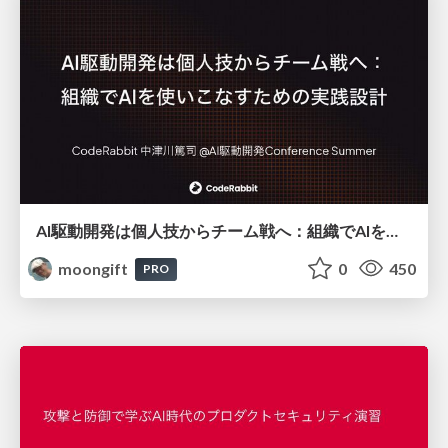
AI駆動開発は個人技からチーム戦へ：組織でAIを使いこなすための実践設計
moongift
0
450
PRO