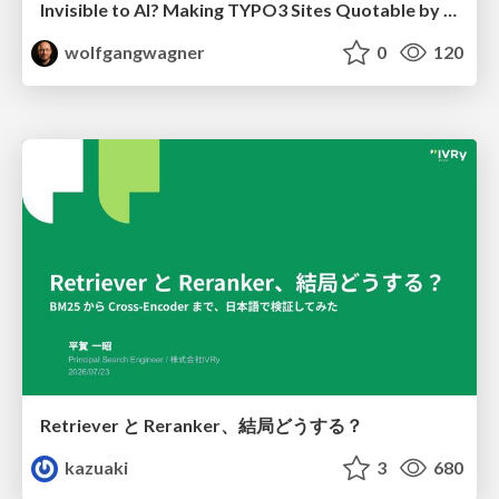
Invisible to AI? Making TYPO3 Sites Quotable by AI Search Systems
wolfgangwagner
0
120
Retriever と Reranker、結局どうする？
kazuaki
3
680