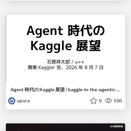
Agent 時代の Kaggle 展望 / kaggle-in-the-agentic-era
upura
0
500