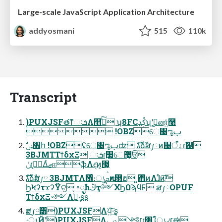
Large-scale JavaScript Application Architecture
addyosmani
515
110k
Transcript
)PUXJSFతͳઃܭΛ௥ٻͯ͠ ʮ8FCࢴࣳډʯʹߦ͖ண͍ͨ࿩
 !OBZେ৔ೡࢠ
3BJMTΤϯδχΞ ઃܭɾ࣮૷େ޷͖ਓؒ
ݩɾڝٕ͔ΔͨޒஈֆΛඳ͘ͷ͕޷͖
גࣜձࣾສ༿ 3BJMTΛ࢖ͬͨ։ൃࢧԉͷ࿝ฮ ͍͍΋ͷΛɺͨͷ͘͠
ϦϞʔτϫʔΫଟ͍ ৽ೖࣾһڭҭ༻ΧϦΩϡϥϜ ສ༿OPUF
ΤϯδχΞ࠾༻Λߦ͍ͬͯ·͢ʂʂ
ສ༿͸)PUXJSFΛਪ͍ͯ͠·͢ʂ
։ൃҊ݅ʹ)PUXJSFΛ׆༻ ݚڀɾ৘ใൃ৴׆ಈ