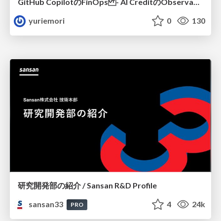
GitHub CopilotのFinOps - AI CreditのObservabilityと価値を生むためのエージェント設計
yuriemori
0
130
研究開発部の紹介 / Sansan R&D Profile
sansan33
4
24k
PRO