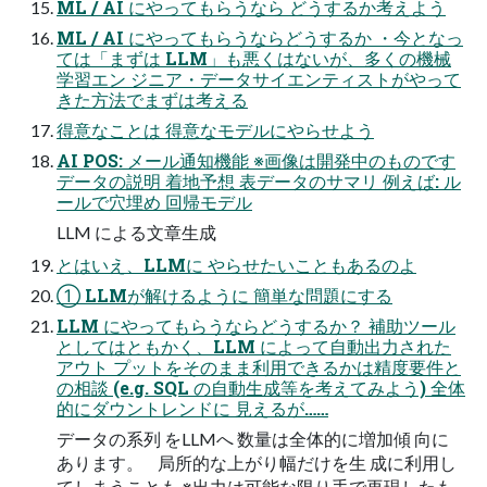
ML / AI にやってもらうなら どうするか考えよう
ML / AI にやってもらうならどうするか ・今となっ
ては「まずは LLM」も悪くはないが、多くの機械
学習エン ジニア・データサイエンティストがやって
きた方法でまずは考える
得意なことは 得意なモデルにやらせよう
AI POS: メール通知機能 ※画像は開発中のものです
データの説明 着地予想 表データのサマリ 例えば: ル
ールで穴埋め 回帰モデル
LLM による文章生成
とはいえ、LLMに やらせたいこともあるのよ
① LLMが解けるように 簡単な問題にする
LLM にやってもらうならどうするか？ 補助ツール
としてはともかく、LLM によって自動出力された
アウト プットをそのまま利用できるかは精度要件と
の相談 (e.g. SQL の自動生成等を考えてみよう) 全体
的にダウントレンドに 見えるが……
データの系列 をLLMへ 数量は全体的に増加傾 向に
あります。 局所的な上がり幅だけを生 成に利用し
てしまうことも ※出力は可能な限り手で再現したも