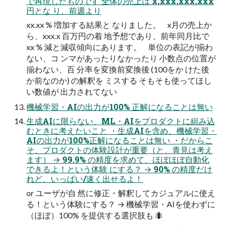
で再現したものです 全体の売上は x,xxx,xxx,xxx
円とな り、前週より
xx.xx % 増加する結果と なりました。 x月の売上か
ら、xxx.x 百万円の着 地予想であり、前年同月比で
xx % 減と減収傾向にあります。 単位の表記が揃わ
ない、コ ンマがあったりなかったり 小数点の位置が
揃わない、百 分率を変換前変換後 (100をか けた後
か前なのか) の解釈を ミスする そもそも使ってほし
い数値が 出力されてない
機械学習・AIの出力が100% 正解になることは無い
生成AIに限らない、ML・AIをプロダクトに組み込
むときに考えたいこと ・生成AIを含め、機械学習・
AIの出力が100%正解になることは無い ・だからこ
そ、プロダクトの体験設計が重要（と、青見は考え
ます） → 99.9% の精度を求めて、ほぼほぼ自動化
できるよ！という体験 にする？ → 90% の精度だけ
れど、いっぱい/速く出せるよ！
or ユーザが自 然に修正・解釈してカジュアルに使え
る！という体験にする？ → 機械学習・AIを使わずに
（ほぼ）100% を提供する選択肢も 🐜