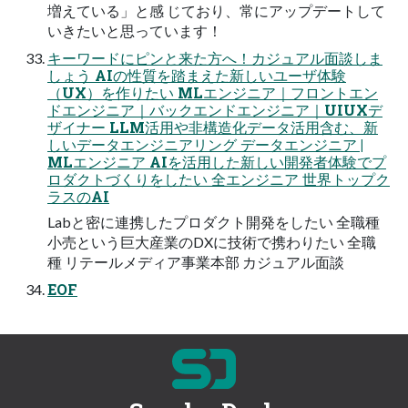
増えている」と感 じており、常にアップデートして
いきたいと思っています！
キーワードにピンと来た方へ！カジュアル面談しま
しょう AIの性質を踏まえた新しいユーザ体験
（UX）を作りたい MLエンジニア｜フロントエン
ドエンジニア｜バックエンドエンジニア｜UIUXデ
ザイナー LLM活用や非構造化データ活用含む、新
しいデータエンジニアリング データエンジニア |
MLエンジニア AIを活用した新しい開発者体験でプ
ロダクトづくりをしたい 全エンジニア 世界トップク
ラスのAI
Labと密に連携したプロダクト開発をしたい 全職種
小売という巨大産業のDXに技術で携わりたい 全職
種 リテールメディア事業本部 カジュアル面談
EOF