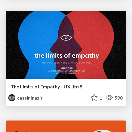
The Limits of Empathy - UXLibs8
cassininazir
1
590