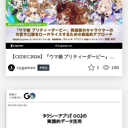
【CEDEC2026】『ウマ娘 プリティーダービー』 英語版のキャラクターの方言や口調をローカライズするための創造的アプローチ
cygames
1
180
PRO