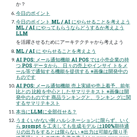
か？
今日のポイント
今日のポイント ML / AI にやらせることを考えよう
ML / AI にやってもらうならどうするか考えよう
LLM
を活躍させるためにアーキテクチャから考えよう
ML / AI に やらせることを考えよう
AI POS: メール通知機能 AI POS では小売企業の持
つ POS データから、日々の売上やインサイ トをメ
ール等で通知する機能を提供する ※画像は開発中の
ものです
AI POS: メール通知機能 売上実績や売上着予、前年
比との 比較を中心としたサマリテキスト ※画像は開
発中のものです 商品ランキングと、ランキン グに関
するサマリテキスト
本当にLLMに全部任せる？
うまくいかない例 ハルシネーションに限らず、いく
ら prompt を工夫しても生成モデル は100%期待通
りの出力をするとは限らない ※出力は可能な限り手