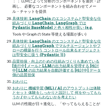
︙ ︙ LLMによって分析のコンポーネントを選択・計
画し、 必要なコンポーネントを組み合わせてメー
ル・チャットを提供
具体技術: LangChain のエコシステムと型安全な仕
組みづくり LangChain, LangGraph では
Pydantic BaseModel と色々相性が良い (e.g.
Tools や Graph の State 等使える場面が多い)
具体技術: LangChain のエコシステムと型安全な仕
組みづくり LangGraph でマルチエージェントやフ
ローの構築を行う コントロール出来るオブジェクト
は型安全に扱う (Pydantic 等)
品質担保・向上のための仕組みづくりも進めている
[進行中] メールとLLMの出力結果を管理する [検討
中] LLM の出力結果を自動評価する [検討中] データ
側の品質担保
おわりに
おわりに 機械学習 (ML) / AI のアウトプットは体験
とセット 体験をしっかりと設計して 何をやってもら
うか / やってもらわないかを考えたい
LLM の性能が日々進化し、「やってもらえることが