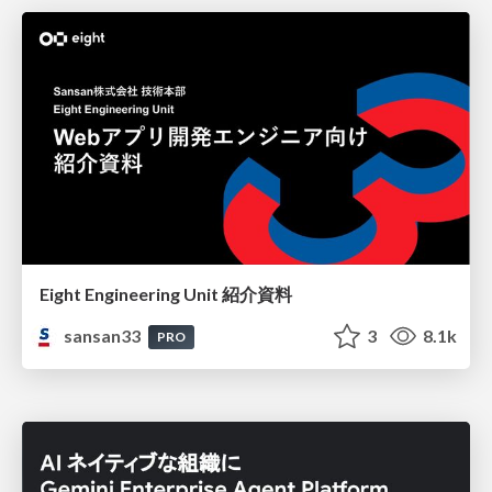
Eight Engineering Unit 紹介資料
sansan33
3
8.1k
PRO