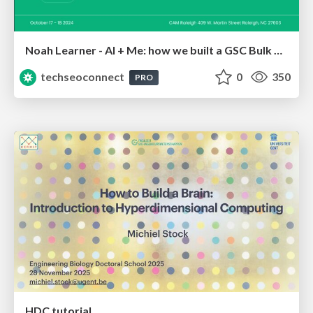
Noah Learner - AI + Me: how we built a GSC Bulk Export data pipeline
techseoconnect
0
350
PRO
HDC tutorial