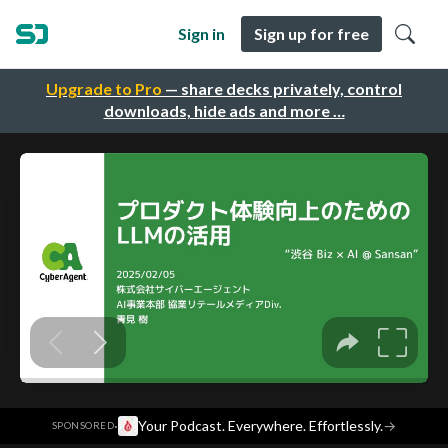
Sign in
Sign up for free
Upgrade to Pro
— share decks privately, control
downloads, hide ads and more …
·
Your Podcast. Everywhere. Effortlessly.
→
SPONSORED