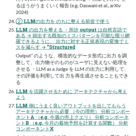
るほうがうまくいく報告 (e.g. Daswani et al., arXiv
2024)
② LLMの出力を のちに整える前提で使う
LLM の出力を整える ・所詮 output は自然言語で
ある → 頻出する既知のミスパターンを可能な限り網
羅できるように、 出力に対する正規表現の変換でミ
スを減らす → ”Structured
Output” のような、構造的なデータ形式に出力 を調
整して、出力物そのものがユーザに見えない処理を
させる ・LLM as a Judge を LLM の出力に利用して、
その評価を利用して出 力を再生成させることもでき
る
LLM を活躍させるために アーキテクチャから考え
よう
LLM 側にうまく良いアウトプットを出してもらう
アーキテクチャから必要 （今の理想） 分析コンポー
ネントA （e.g. 今週の売上クエリ） 分析コンポーネ
ントB （e.g. 今月の着地予想を計算する関数） 分析
コンポーネントX