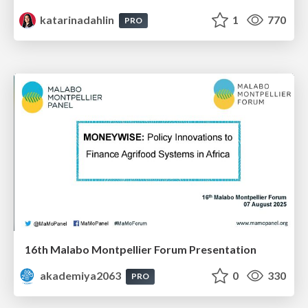
katarinadahlin
1
770
PRO
16th Malabo Montpellier Forum Presentation
akademiya2063
0
330
PRO