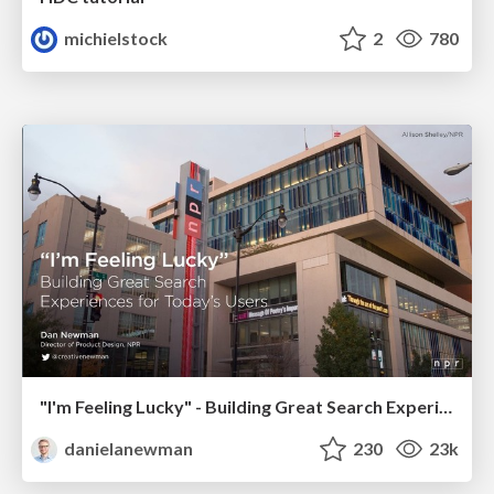
michielstock
2
780
"I'm Feeling Lucky" - Building Great Search Experiences for Today's Users (#IAC19)
danielanewman
230
23k