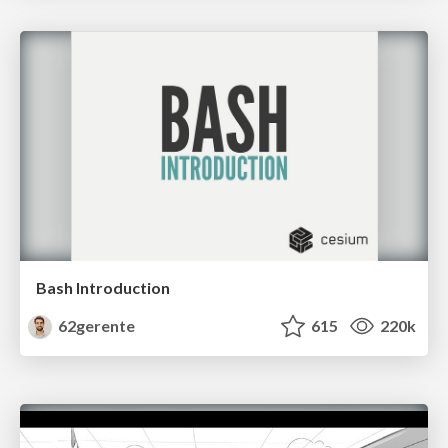
Bash Introduction
62gerente
615
220k