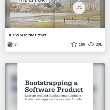
It's Worth the Effort
3n
188
29k