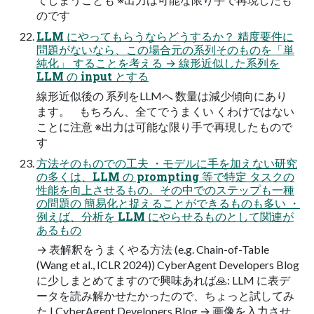
のです
LLM にやってもらうならどうするか？ 精度要件に
問題がないなら、この場合元の系列そのものを「単
純化」 することを考える → 線形近似した系列を
LLM の input とする
線形近似後の 系列をLLMへ 数量は減少傾向にあり
ます。 もちろん、全てでうまくい くわけではない
ことに注意 ※出力は可能な限り手で再現したもので
す
方法そのものでの工夫 ・モデルに手を加えない研究
の多くは、LLM の prompting 等で特定 タスクの
性能を向上させるもの。その中でのステップも一種
の問題の 簡易化と捉えることができるものも多い ・
例えば、分析を LLM にやらせるものとして関連が
あるもの
→ 表解釈をうまくやる方法 (e.g. Chain-of-Table
(Wang et al., ICLR 2024)) CyberAgent Developers Blog
に少しまとめてますので興味あれば🙏: LLM に表デ
ータを読み解かせたかったので、ちょっと試してみ
た | CyberAgent Developers Blog → 画像を入力させ