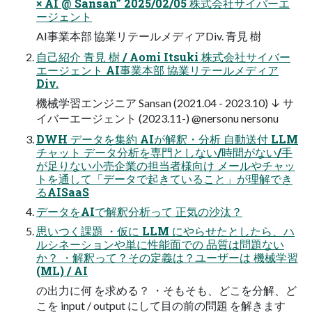
× AI @ Sansan” 2025/02/05 株式会社サイバーエ
ージェント
AI事業本部 協業リテールメディアDiv. 青見 樹
自己紹介 青見 樹 / Aomi Itsuki 株式会社サイバー
エージェント AI事業本部 協業リテールメディア
Div.
機械学習エンジニア Sansan (2021.04 - 2023.10) ↓ サ
イバーエージェント (2023.11-) @nersonu nersonu
DWH データを集約 AIが解釈・分析 自動送付 LLM
チャット データ分析を専門としない/時間がない/手
が足りない小売企業の担当者様向け メールやチャッ
トを通して「データで起きていること」が理解でき
るAISaaS
データをAIで解釈分析って 正気の沙汰？
思いつく課題 ・仮に LLM にやらせたとしたら、ハ
ルシネーションや単に性能面での 品質は問題ない
か？ ・解釈って？その定義は？ユーザーは 機械学習
(ML) / AI
の出力に何 を求める？ ・そもそも、どこを分解、ど
こを input / output にして目の前の問題 を解きます