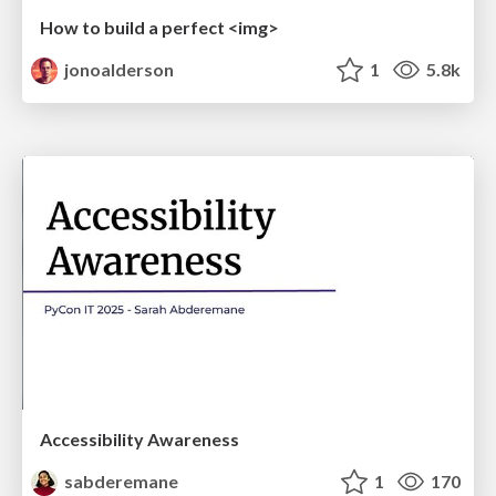
How to build a perfect <img>
jonoalderson
1
5.8k
Accessibility Awareness
sabderemane
1
170