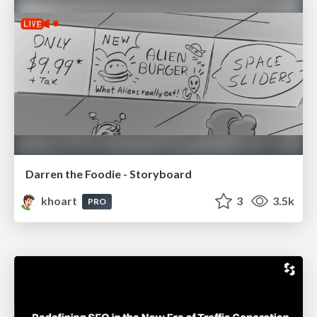
Darren the Foodie - Storyboard
khoart
3
3.5k
PRO