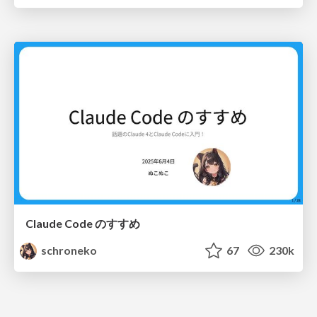
Claude Code のすすめ
schroneko
67
230k