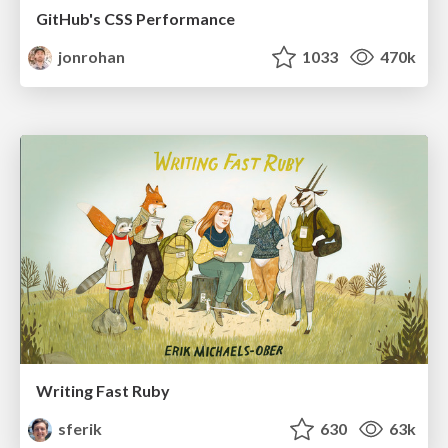
GitHub's CSS Performance
jonrohan
1033
470k
Writing Fast Ruby
sferik
630
63k