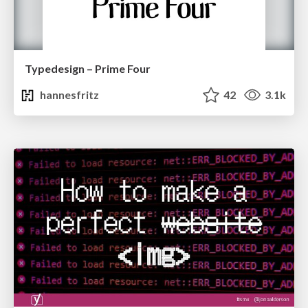
Typedesign – Prime Four
hannesfritz
42
3.1k