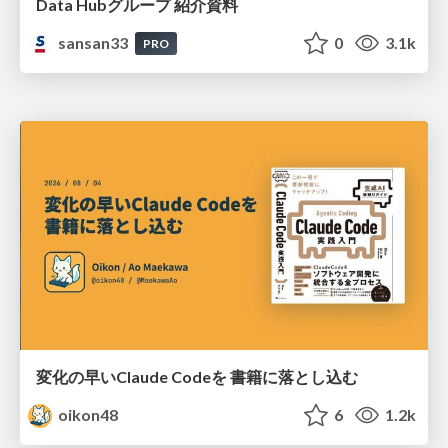
Data Hubグループ 紹介資料
sansan33
0
3.1k
PRO
変化の早いClaude Codeを 書籍に落とし込む
oikon48
6
1.2k