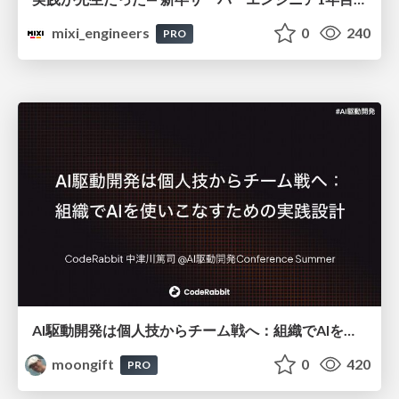
mixi_engineers
0
240
PRO
AI駆動開発は個人技からチーム戦へ：組織でAIを使いこなすための実践設計
moongift
0
420
PRO