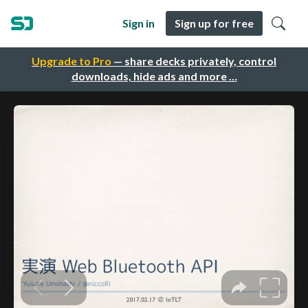
Sign in
Sign up for free
Upgrade to Pro
— share decks privately, control
downloads, hide ads and more …