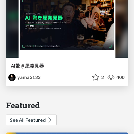
AI驚き屋発見器
yama3133
2
400
Featured
See All Featured