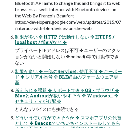
Bluetooth API aims to change this and brings it to web
browsers as well. Interact with Bluetooth devices on
the Web By François Beaufort
https://developers.google.com/web/updates/2015/07
/interact-with-ble-devices-on-the-web
制限が多い ✤ HTTPでは動作しない ✤ HTTPS /
localhost / ﬁle://など ✤
プライベートIPアドレスは不可 ✤ ユーザーのアクシ
ョンがないと開始しない ✤ onload()等では動作でき
ない
制限が多い ✤ 一部のServiceは使用不可 ✤ キーボー
ド ✤ シリアル番号 ✤ BLE経由のファームウェア更
新
考えられる課題 ✤ サポートできるOS・ブラウザ ✤
MacとAndroidが扱いやすそう ✤ Windows… ✤
セキュリティが心配 ✤
どんなデバイスにも接続できる
どういう使い方ができそうか ✤ スマホアプリの代替
として ✤ Beaconでいちいちインストールしてもら