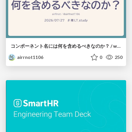
コンポーネント名には何を含めるべきなのか？ / what-should-be-included-in-component-names
airrnot1106
0
250