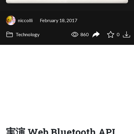
niccolli
February 18, 2017
Technology
860
0
実演 Web Bluetooth API