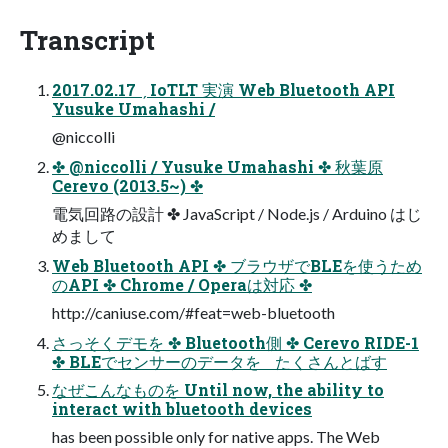
Transcript
2017.02.17 ˏ IoTLT 実演 Web Bluetooth API
Yusuke Umahashi /
@niccolli
✤ @niccolli / Yusuke Umahashi ✤ 秋葉原
Cerevo (2013.5~) ✤
電気回路の設計 ✤ JavaScript / Node.js / Arduino はじ
めまして
Web Bluetooth API ✤ ブラウザでBLEを使うため
のAPI ✤ Chrome / Operaは対応 ✤
http://caniuse.com/#feat=web-bluetooth
さっそくデモを ✤ Bluetooth側 ✤ Cerevo RIDE-1
✤ BLEでセンサーのデータを たくさんとばす
なぜこんなものを Until now, the ability to
interact with bluetooth devices
has been possible only for native apps. The Web