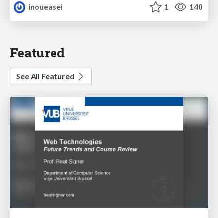
inoueasei
1
140
Featured
See All Featured