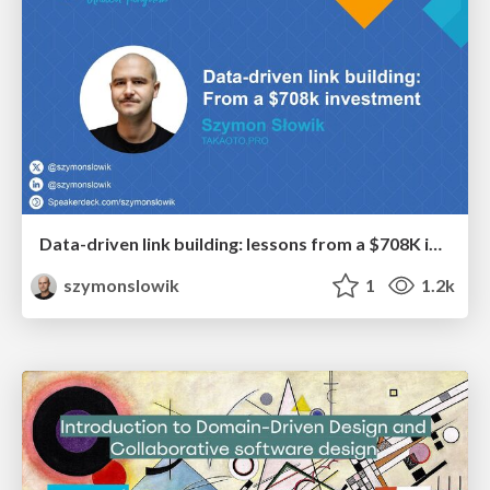
Data-driven link building: lessons from a $708K investment (BrightonSEO talk)
szymonslowik
1
1.2k