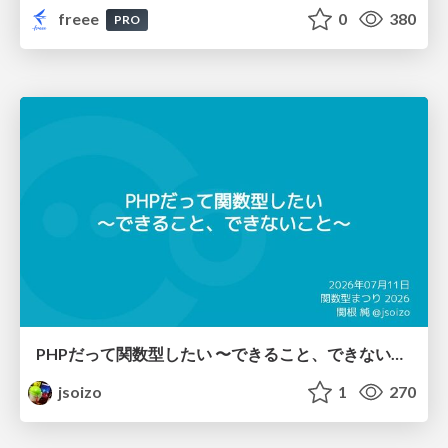
freee
0
380
PRO
PHPだって関数型したい 〜できること、できないこと〜 / fp-in-php
jsoizo
1
270