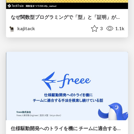
なぜ関数型プログラミングで「型」と「証明」が語られるのか #fp_matsuri
kajitack
3
1.1k
仕様駆動開発へのトライを機に チームに適合する手法を模索し続けている話