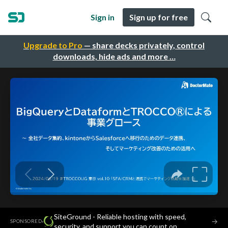
Sign in
Sign up for free
Upgrade to Pro
— share decks privately, control
downloads, hide ads and more …
SiteGround - Reliable hosting with speed,
·
→
SPONSORED
security, and support you can count on.