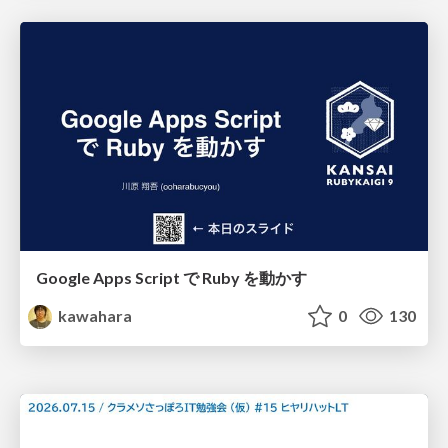
Google Apps Script で Ruby を動かす
kawahara
0
130