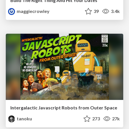
Build The Right Thing And Hit Your Dates
maggiecrowley
39
3.4k
Intergalactic Javascript Robots from Outer Space
tanoku
273
27k