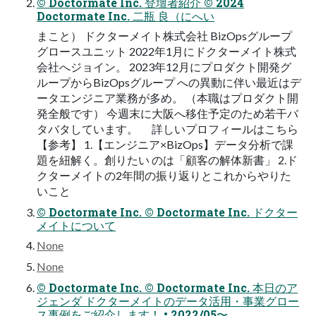
© Doctormate Inc. 登壇者紹介 © 2024
Doctormate Inc. 二瓶 良（にへい
まこと） ドクターメイト株式会社 BizOpsグループ
グロースユニット 2022年1月にドクターメイト株式
会社へジョイン。 2023年12月にプロダクト開発グ
ループからBizOpsグループ への異動に伴い最近はデ
ータエンジニア業務が多め。 （本職はプロダクト開
発全般です） 今週末に大阪へ移住予定のため若干バ
タバタしています。 詳しいプロフィールはこちら
【参考】 1.【エンジニア×BizOps】データ分析で課
題を紐解く。創りたい のは「顧客の解体新書」 2.ド
クターメイトの2年間の振り返りとこれからやりた
いこと
© Doctormate Inc. © Doctormate Inc. ドクター
メイトについて
None
None
© Doctormate Inc. © Doctormate Inc. 本日のア
ジェンダ ドクターメイトのデータ活用・事業グロー
ス事例をご紹介します！ • 2022/05〜