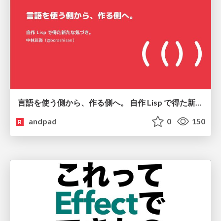
言語を使う側から、作る側へ。 自作 Lisp で得た新たな気づき。
andpad
0
150