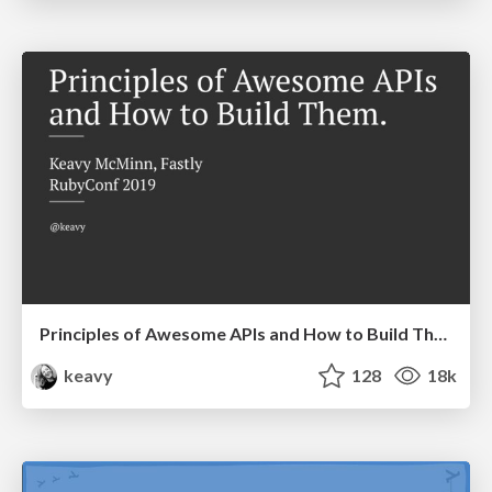
Principles of Awesome APIs and How to Build Them.
keavy
128
18k