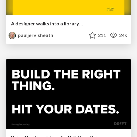
A designer walks into a library…
pauljervisheath
211
24k