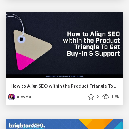
How to Align SEO within the Product Triangle To Get Buy-In & Support - #RIMC
aleyda
2
1.8k