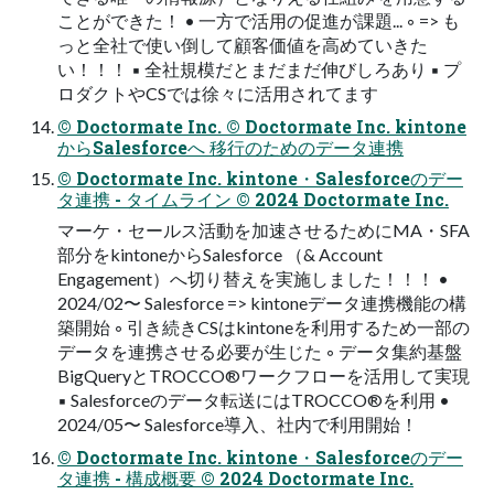
ことができた！ • 一方で活用の促進が課題... ◦ => も
っと全社で使い倒して顧客価値を高めていきた
い！！！ ▪ 全社規模だとまだまだ伸びしろあり ▪ プ
ロダクトやCSでは徐々に活用されてます
© Doctormate Inc. © Doctormate Inc. kintone
からSalesforceへ 移行のためのデータ連携
© Doctormate Inc. kintone・Salesforceのデー
タ連携 - タイムライン © 2024 Doctormate Inc.
マーケ・セールス活動を加速させるためにMA・SFA
部分をkintoneからSalesforce （& Account
Engagement）へ切り替えを実施しました！！！ •
2024/02〜 Salesforce => kintoneデータ連携機能の構
築開始 ◦ 引き続きCSはkintoneを利用するため一部の
データを連携させる必要が生じた ◦ データ集約基盤
BigQueryとTROCCO®ワークフローを活用して実現
▪ Salesforceのデータ転送にはTROCCO®を利用 •
2024/05〜 Salesforce導入、社内で利用開始！
© Doctormate Inc. kintone・Salesforceのデー
タ連携 - 構成概要 © 2024 Doctormate Inc.