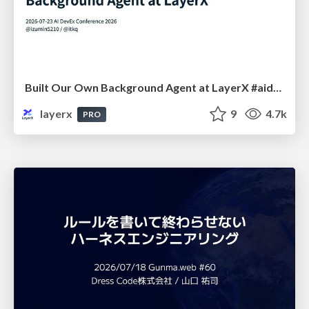
Built Our Own Background Agent at LayerX #aidevex_findy
layerx
9
4.7k
PRO