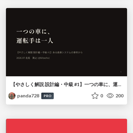
【やさしく解説 設計編・中級 #1】一つの車に、運転手は一人 ～ある倉庫システムの事例から～
panda728
0
200
PRO