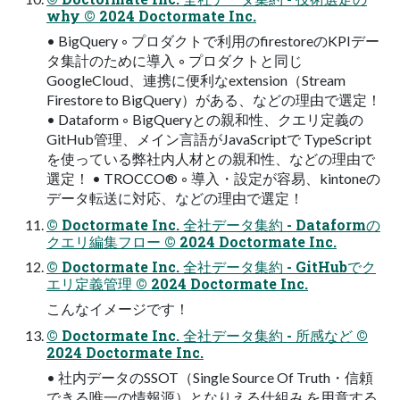
why © 2024 Doctormate Inc.
• BigQuery ◦ プロダクトで利用のfirestoreのKPIデー
タ集計のために導入 ◦ プロダクトと同じ
GoogleCloud、連携に便利なextension（Stream
Firestore to BigQuery）がある、などの理由で選定！
• Dataform ◦ BigQueryとの親和性、クエリ定義の
GitHub管理、メイン言語がJavaScriptで TypeScript
を使っている弊社内人材との親和性、などの理由で
選定！ • TROCCO® ◦ 導入・設定が容易、kintoneの
データ転送に対応、などの理由で選定！
© Doctormate Inc. 全社データ集約 - Dataformの
クエリ編集フロー © 2024 Doctormate Inc.
© Doctormate Inc. 全社データ集約 - GitHubでク
エリ定義管理 © 2024 Doctormate Inc.
こんなイメージです！
© Doctormate Inc. 全社データ集約 - 所感など ©
2024 Doctormate Inc.
• 社内データのSSOT（Single Source Of Truth・信頼
できる唯一の情報源）となりえる仕組み を用意する