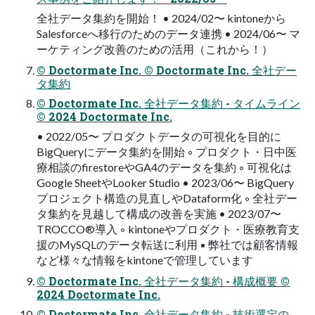
全社データ集約を開始！ • 2024/02〜 kintoneから
Salesforceへ移行のためのデータ連携 • 2024/06〜 マ
ーケティング改善のための活用（これから！）
© Doctormate Inc. © Doctormate Inc. 全社デー
タ集約
© Doctormate Inc. 全社データ集約 - タイムライン
© 2024 Doctormate Inc.
• 2022/05〜 プロダクトデータの可視化を目的に
BigQueryにデータ集約を開始 ◦ プロダクト・日中医
療相談のfirestoreやGA4のデータを集約 ◦ 可視化は
Google SheetやLooker Studio • 2023/06〜 BigQuery
プロジェクト構造の見直しやDataform化 ◦ 全社デー
タ集約を見越して構成の改善を実施 • 2023/07〜
TROCCO®導入 ◦ kintoneやプロダクト・医療教育支
援のMySQLのデータ転送に利用 ▪ 弊社では顧客情報
など様々な情報をkintoneで管理しています
© Doctormate Inc. 全社データ集約 - 構成概要 ©
2024 Doctormate Inc.
© Doctormate Inc. 全社データ集約 - 技術選定の