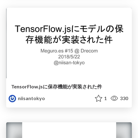
TensorFlow.jsに保存機能が実装された件
niisantokyo
1
330