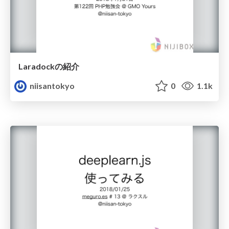
Laradockの紹介
niisantokyo
0
1.1k