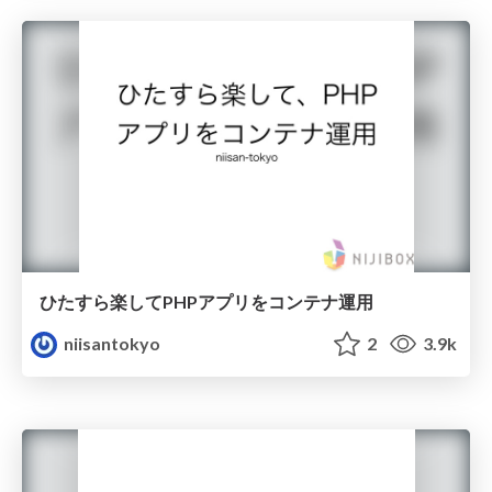
ひたすら楽してPHPアプリをコンテナ運用
niisantokyo
2
3.9k