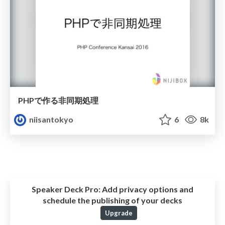
PHPで作る非同期処理
niisantokyo
6
8k
Speaker Deck Pro:
Add privacy options and
schedule the publishing of your decks
Upgrade