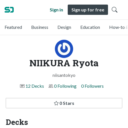
Sign in
Sign up for free
Featured
Business
Design
Education
How-to &
NIIKURA Ryota
niisantokyo
12 Decks
0 Following
0 Followers
0 Stars
Decks