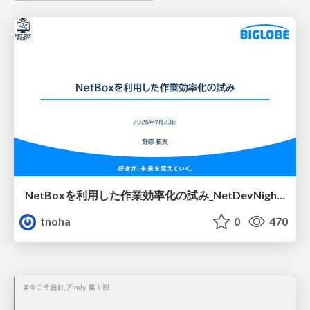
NetBoxを利用した作業効率化の試み_NetDevNight4
tnoha
0
470