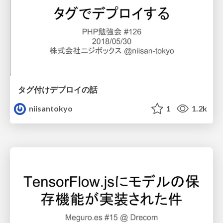
タグ付けデプロイの話
niisantokyo
1
1.2k