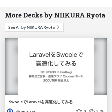
More Decks by NIIKURA Ryota
See All by NIIKURA Ryota
SwooleでLaravelを高速化してみる
niisantokyo
0
5.2k