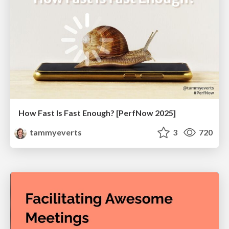
How Fast Is Fast Enough? [PerfNow 2025]
tammyeverts
3
720