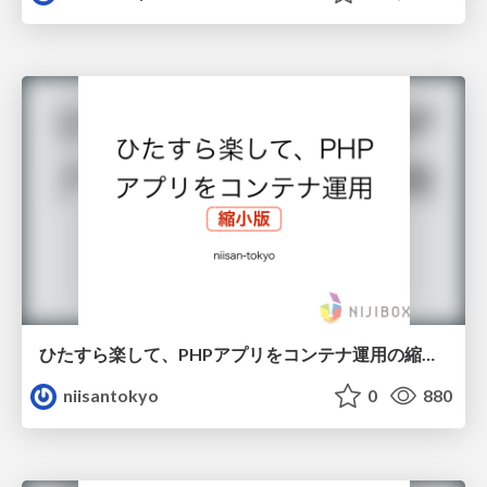
ひたすら楽して、PHPアプリをコンテナ運用の縮小版
niisantokyo
0
880