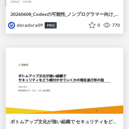
20260608_Codexの可能性_ノンプログラマー向け_大城追記
doradora09
0
770
PRO
ボトムアップ文化が強い組織で セキュリティをどう根付かせていくかの現在進行形の話 / Making Security Stick in a Bottom-Up Organization