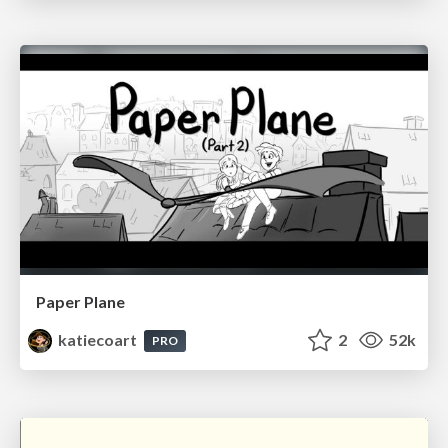
Paper Plane
katiecoart
2
52k
PRO