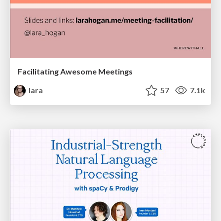
Facilitating Awesome Meetings
lara
57
7.1k