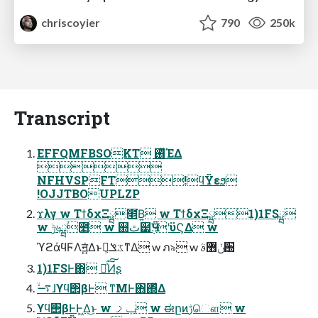
chriscoyier
790
250k
Transcript
EFFQMFBSOKT ࢖ͬͯΈΔ

NFHVSPFT!ϥΫεϧ
!OJJTBOUPLZP
ϫλγ w ΤϯδχΞྺ೥͘Β͍ w ΤϯδχΞྺ1)1FSྺ
w ݱ৬ྺؙ೥ w ஍ٿ๷Ӵ܉ʹϋϚΔ w
ϓϩάϥϜΛॻ͍͍ͯΔͱػݏ͕ྑ͘ͳΔ w ภ৯ w ݩ޻ࣄ԰
1)1FSͰ΋ ༏ͯ͘͠͠Ͷʂ
࠷ۙɺϒϥ΢βͰ ͳΜͰ΋΍ͬͯΔ
ϒϥ΢βͰͰ͖Δ͜ͱ w ݕࡧ w ಈըͷࢹௌ w