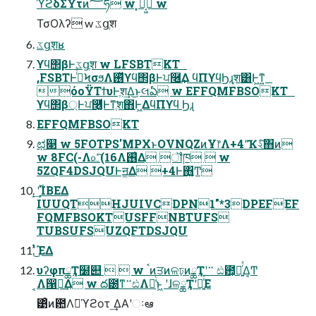
ϓϩδΣΫτͷ؅ཧ w ͓ֆ͔͖ w
ΤσΟλʔ w ػցֶश
ػցֶशʁ
ϒϥ΢βͰػցֶश w LFSBTKT
,FSBTͰ࡞ͬͨϞσϧΛ࢖ͬͯϒϥ΢βͰਪ࿦͢Δ ϥΠϒϥϦɻֶश͸Ͱ͖ͳ͍
όοΫΤϯυͰֶश͢Δ͜ͱલఏ w EFFQMFBSOKT
ϒϥ΢β্Ͱਪ࿦͚ͩͰͳֶ͘श΋Ͱ͖ΔϥΠϒϥ Ϧɻ
EFFQMFBSOKT
ಛ௃ w 5FOTPS'MPXͱOVNQZͷҰ෦Λ+4ʹҠ২ͨ͠΋ͷ
w 8FC(-Λ௨ͯ͠(16Λ࢖͑Δ ॏཁ  w
5ZQF4DSJQUͰॻ͚Δ +4Ͱ΋͍͍͚Ͳ
͙͢ʹ࢝ΊΒΕΔ
IUUQTHJUIVCDPN1"*3DPEFEF
FQMFBSOKTUSFFNBTUFS
TUBSUFSUZQFTDSJQU
ͭ͜͏ͯΈΔ
υʔφπྖҬ໰୊   w ࠨͷਤͷଳঢ়ͷྖҬʹ࠲ ඪ఺͕ೖ͍ͬͯΔ͔Ͳ͏
͔Λ൑ผ͢Δ w ద౰ͳ࠲ඪΛ༩͑ͨͱ͖ ʹɺଳྖҬʹೖ͍ͬͯΕ
͹ͦͷ఺Λࠇ͘ϓϩοτ ͢ΔΑ͏ʹઃఆ