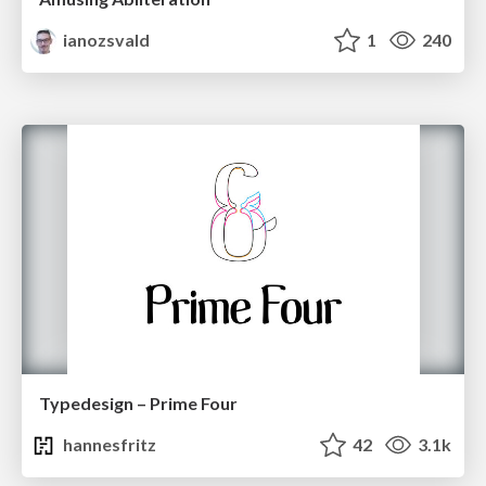
ianozsvald
1
240
Typedesign – Prime Four
hannesfritz
42
3.1k