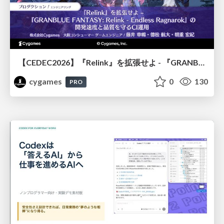
【CEDEC2026】『Relink』を拡張せよ - 『GRANBLUE FANTASY: Relink - Endless Ragnarok』の開発速度と品質を守るCI運用
cygames
0
130
PRO