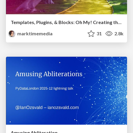
Templates, Plugins, & Blocks: Oh My! Creating the theme that thinks of everything
marktimemedia
31
2.8k
Amusing Abliteration