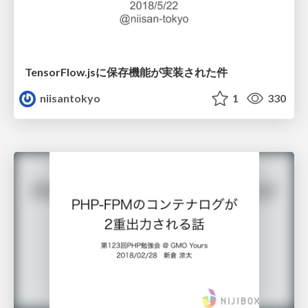
TensorFlow.jsに保存機能が実装された件
niisantokyo
1
330