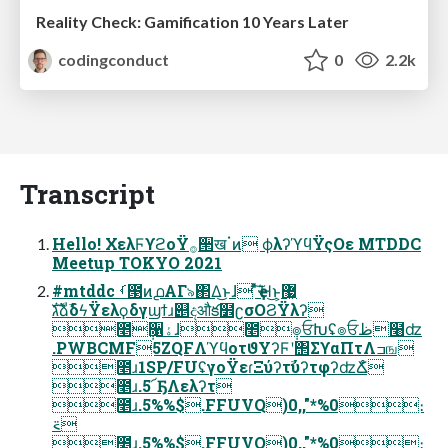
Reality Check: Gamification 10 Years Later
codingconduct
0
2.2k
Transcript
Hello! ΧελϜϒϩοΫ࡞੒खॱͷ ϕλʔϓϥΫςΟε MTDDC
Meetup TOKYO 2021
#mtddc ࡾ౓ͷ൧ΑΓ৯΂Δ͜ͱɺ ͦͯ͠ҿΉ͜ͱ͕޷͖
גࣜձࣾδϟΫελϙδγϣϯɹ୅දऔక໾ʗσΟϨΫλʔ
೥݄૑ۀɺ೥݄๏ਓԽʢ๏ਓظ໨ʣ
.PWBCMF5ZQFΛϓϥοτϑΥʔϜʹ΢ΣϒαΠτΛߏங
೥ɹ1SP/FUʢγοΫεɾΞύʔτࣾύʔτφʔʣՃໍ
೥ɹ.5՜ҔΛελʔτ
೥ɹ.5%%$.FFUVQ)0,,"*%0։
࠵
೥ɹ.5%%$.FFUVQ)0,,"*%0։