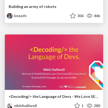
Building an army of robots
kneath
306
46k
<Decoding/> the Language of Devs - We Love SEO 2024
nikkihalliwell
1
280