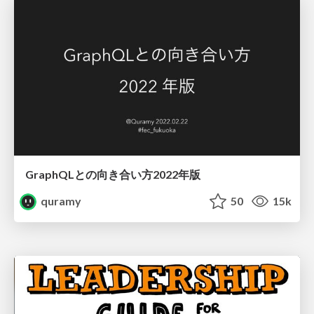
GraphQLとの向き合い方2022年版
quramy
50
15k