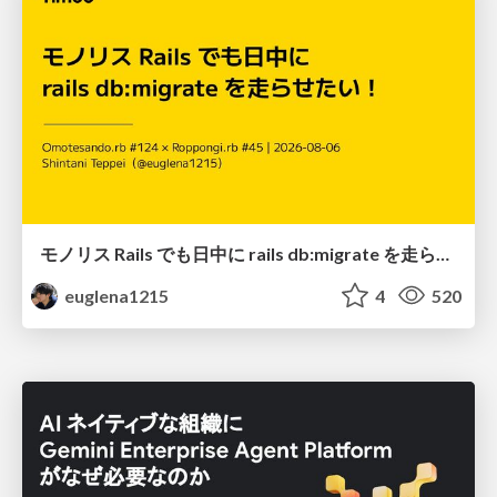
モノリス Rails でも日中に rails db:migrate を走らせたい！ / Daytime rails db:migrate on Monolithic Rails!
euglena1215
4
520