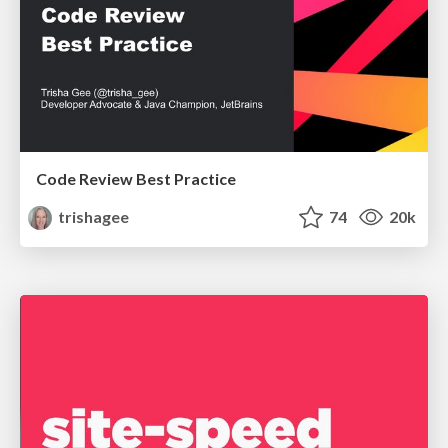
Code Review Best Practice
trishagee
74
20k