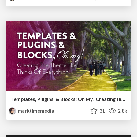
Templates, Plugins, & Blocks: Oh My! Creating the theme that thinks of everything
marktimemedia
31
2.8k