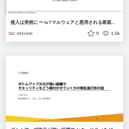
侵入は突然に 〜 IoTマルウェアと悪用される家庭の機器 ～ / When Intrusion Strikes: IoT Malware and the Abuse of Home Devices
nttcom
0
1.5k