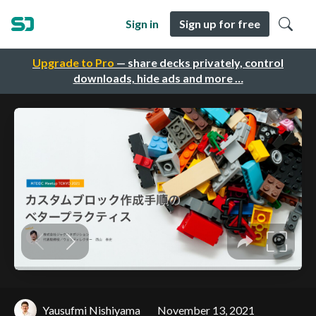
Sign in
Sign up for free
Upgrade to Pro
— share decks privately, control
downloads, hide ads and more …
Yausufmi Nishiyama
November 13, 2021