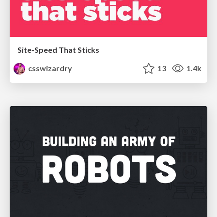
Site-Speed That Sticks
csswizardry
13
1.4k