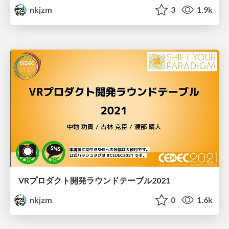
nkjzm
3
1.9k
VRプロダクト開発ラウンドテーブル2021
nkjzm
0
1.6k