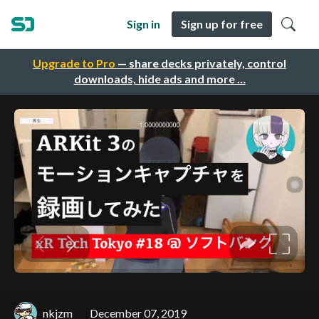
Sign in
Sign up for free
Upgrade to Pro
— share decks privately, control
downloads, hide ads and more …
nkjzm
December 07, 2019