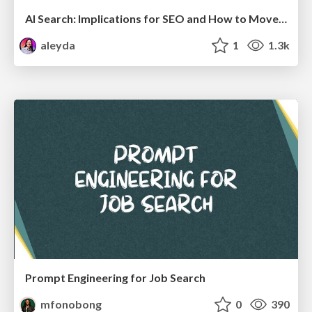
AI Search: Implications for SEO and How to Move Forward - #ShenzhenSEOConference
aleyda
1
1.3k
Prompt Engineering for Job Search
mfonobong
0
390