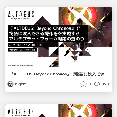
『ALTDEUS: Beyond Chronos』で物語に没入できる操作感を実現するマルチプラットフォーム対応の道のり / The path to multi-platform support for immersive storytelling in ALTDEUS: Beyond Chronos
nkjzm
0
390