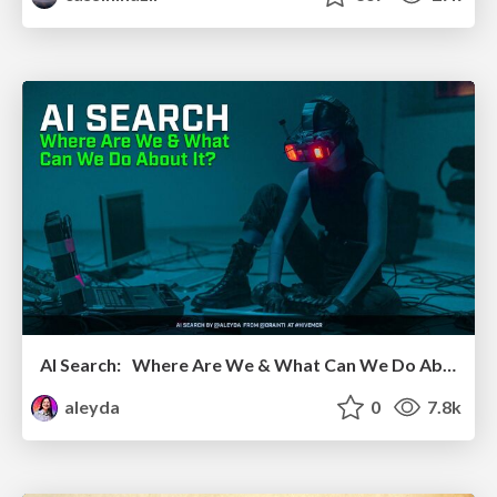
AI Search: Where Are We & What Can We Do About It?
aleyda
0
7.8k