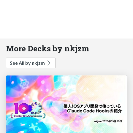
More Decks by nkjzm
See All by nkjzm