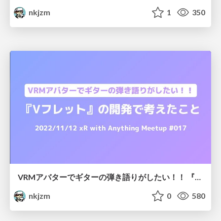
nkjzm
1
350
VRMアバターでギターの弾き語りがしたい！！ 『Vフレット』の開発で考えたこと
nkjzm
0
580