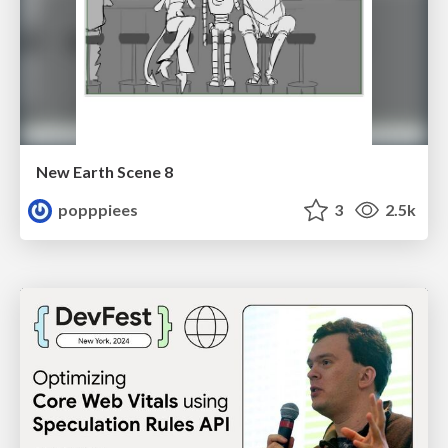
New Earth Scene 8
popppiees
3
2.5k