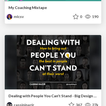
My Coaching Mixtape
mlcsv
0
190
Dealing with People You Can't Stand - Big Design 2015
cassininazir
367
27k