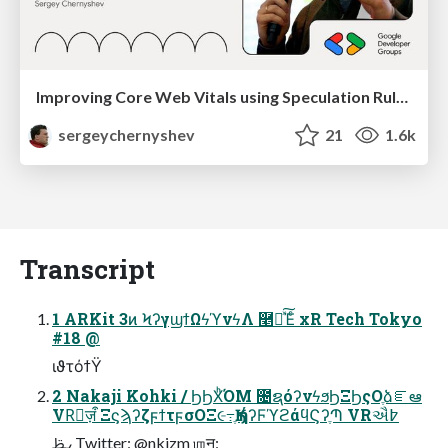
Improving Core Web Vitals using Speculation Rules API
sergeychernyshev
21
1.6k
Transcript
1 ARKit 3ͷ ϞʔγϣϯΩϟϓνϟΛ ࿥ըͯ͠Έͨ xR Tech Tokyo
#18 @
ιϑτόϯΫ
2 Nakaji Kohki / ϦϦΧͪΌΜ ೔ຊόʔνϟϧϦΞϦςΟֶձೝఆ
VRٕज़ऀ ΞϛϡʔζϝϯτϝσΟΞ૯߹ֶӃ ήʔϜϓϩάϥϚʔֶՊ VRઐ߈
ߨࢣ Twitter: @nkjzm ஶॻ: