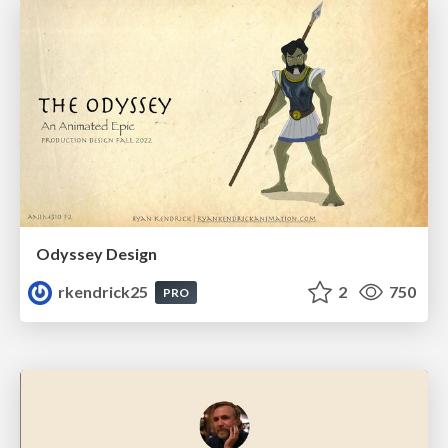
Odyssey Design
rkendrick25
2
750
PRO