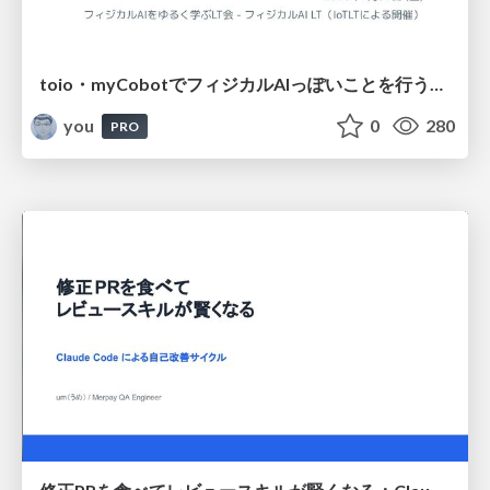
toio・myCobotでフィジカルAIっぽいことを行うための検討（とりあえず調査） / フィジカルAI LT（IoTLTによる開催）
you
0
280
PRO