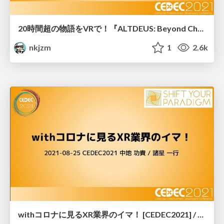
20時間超の物語をVRで！『ALTDEUS: Beyond Chronos』の制作を支えた”Uranus”の制作過程と機能紹介 [CEDEC2021] / Introduction of ALTDEUS' VR ADV tool "Uranus", CEDEC2021
nkjzm
1
2.6k
withコロナに見るXR業界のイマ！ [CEDEC2021] / XR NOW CEDEC2021