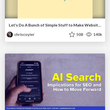
Let's Do A Bunch of Simple Stuff to Make Websites Faster
chriscoyier
508
140k