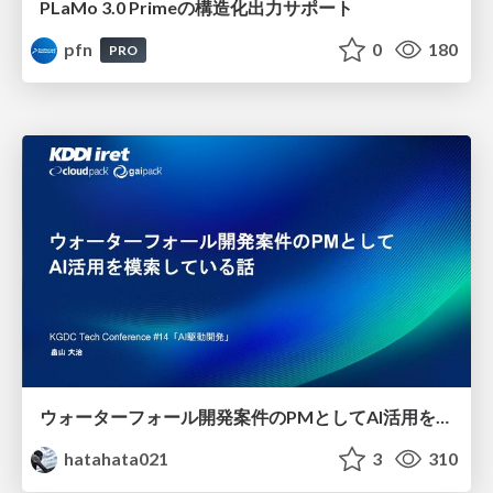
PLaMo 3.0 Primeの構造化出力サポート
pfn
0
180
PRO
ウォーターフォール開発案件のPMとしてAI活用を模索している話
hatahata021
3
310