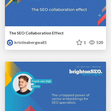
The SEO Collaboration Effect
kristinabergwall1
1
520