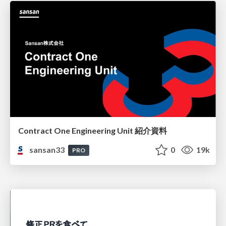
Contract One Engineering Unit 紹介資料
sansan33
0
19k
PRO