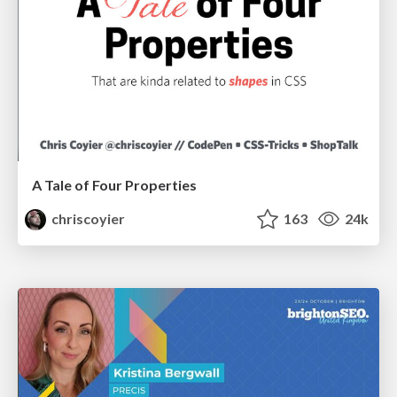
A Tale of Four Properties
chriscoyier
163
24k