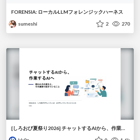
FORENSIA: ローカルLLMフォレンジックハーネス
sumeshi
2
270
[しろおび夏祭り2026] チャットするAIから、作業するAIへ - 使われ方の変化と、その裏側で起きていること
kk0n
0
1.6k