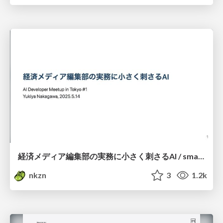
経済メディア編集部の実務に小さく刺さるAI / small-ai-with-editorial
nkzn
3
1.2k