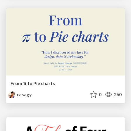
From π to Pie charts
rasagy
0
260