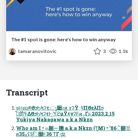
The #1 spot is gone: here's how to win anyway
tamaranovitovic
3
1.1k
Transcript
७ਮഓཆϑϧϦϞʔτ։ൃ૊৫ͷ ϫʔΫˍϥΠϑελΠϧ
ࠓ͋ΒͨΊͯߟ͑ΔϑϧϦϞʔτͰ͏·͍͘͘ϓϩμΫτνʔϜͷ࡞Γํʂ 2023.2.15
Yukiya Nakagawa a.k.a Nkzn
Who am I • த઒޾࠸ a.k.a Nkzn (ͳ͔͟Μ) • ‘86ੈ୅🐰
ͷ35ࡀʢདྷि຤Ͱ36ʹͳΓ·͢ʣ