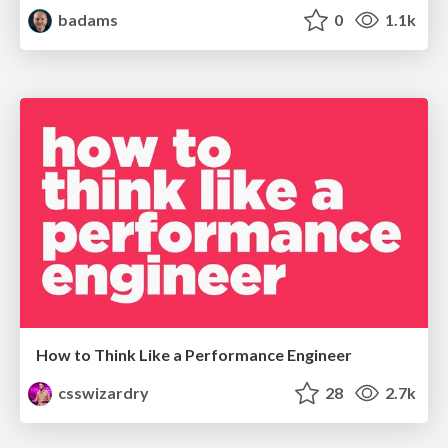
badams
0
1.1k
How to Think Like a Performance Engineer
csswizardry
28
2.7k